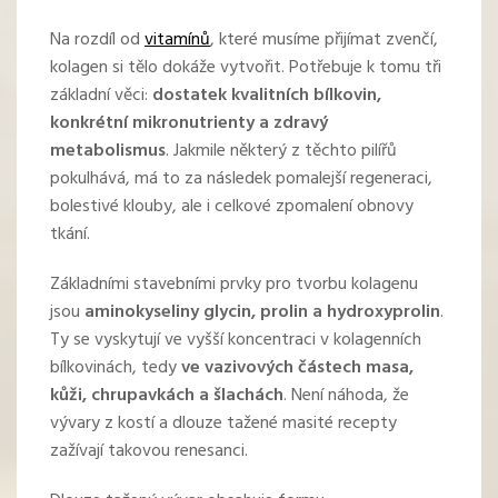
Na rozdíl od
vitamínů
, které musíme přijímat zvenčí,
kolagen si tělo dokáže vytvořit. Potřebuje k tomu tři
základní věci:
dostatek kvalitních bílkovin,
konkrétní mikronutrienty a zdravý
metabolismus
. Jakmile některý z těchto pilířů
pokulhává, má to za následek pomalejší regeneraci,
bolestivé klouby, ale i celkové zpomalení obnovy
tkání.
Základními stavebními prvky pro tvorbu kolagenu
jsou
aminokyseliny glycin, prolin a hydroxyprolin
.
Ty se vyskytují ve vyšší koncentraci v kolagenních
bílkovinách, tedy
ve vazivových částech masa,
kůži, chrupavkách a šlachách
. Není náhoda, že
vývary z kostí a dlouze tažené masité recepty
zažívají takovou renesanci.