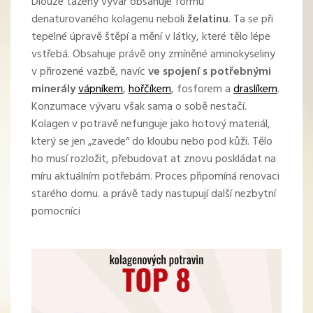
Dlouze tažený vývar obsahuje formu
denaturovaného kolagenu neboli
želatinu
. Ta se při
tepelné úpravě štěpí a mění v látky, které tělo lépe
vstřebá. Obsahuje právě ony zmíněné aminokyseliny
v přirozené vazbě, navíc
ve spojení s potřebnými
minerály
vápníkem
,
hořčíkem
,
fosforem
a
draslíkem
.
Konzumace vývaru však sama o sobě nestačí.
Kolagen v potravě nefunguje jako hotový materiál,
který se jen „zavede“ do kloubu nebo pod kůži. Tělo
ho musí rozložit, přebudovat at znovu poskládat na
míru aktuálním potřebám. Proces připomíná renovaci
starého domu. a právě tady nastupují další nezbytní
pomocníci