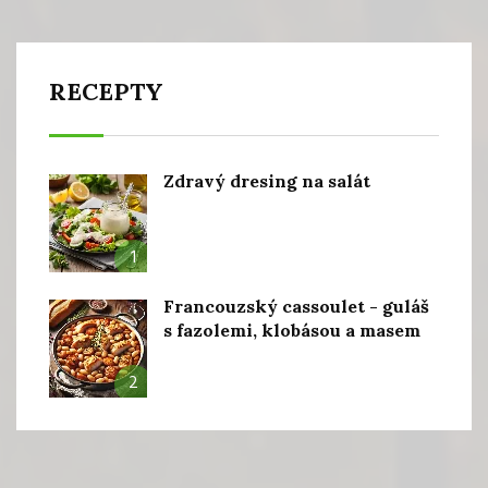
RECEPTY
Zdravý dresing na salát
1
Francouzský cassoulet - guláš
s fazolemi, klobásou a masem
2