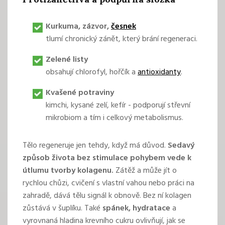
Kurkuma
,
zázvor
,
česnek
tlumí chronický zánět, který brání regeneraci.
Zelené listy
obsahují chlorofyl, hořčík a
antioxidanty
.
Kvašené potraviny
kimchi
,
kysané zelí
,
kefír
- podporují střevní
mikrobiom a tím i celkový metabolismus.
Tělo regeneruje jen tehdy, když má důvod.
Sedavý
způsob života bez stimulace pohybem vede k
útlumu tvorby kolagenu.
Zátěž a může jít o
rychlou chůzi, cvičení s vlastní vahou nebo práci na
zahradě, dává tělu signál k obnově. Bez ní kolagen
zůstává v šuplíku. Také
spánek, hydratace
a
vyrovnaná hladina krevního cukru ovlivňují, jak se