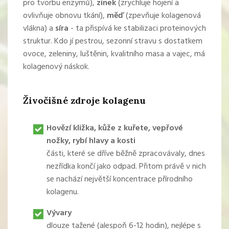
pro tvorbu enzymů),
zinek
(zrychluje hojení a
ovlivňuje obnovu tkání),
měď
(zpevňuje kolagenová
vlákna) a
síra
- ta přispívá ke stabilizaci proteinových
struktur. Kdo jí pestrou, sezonní stravu s dostatkem
ovoce, zeleniny, luštěnin, kvalitního masa a vajec, má
kolagenový náskok.
Živočišné zdroje kolagenu
Hovězí kližka, kůže z kuřete, vepřové
nožky, rybí hlavy a kosti
části, které se dříve běžně zpracovávaly, dnes
nezřídka končí jako odpad. Přitom právě v nich
se nachází největší koncentrace přírodního
kolagenu.
Vývary
dlouze tažené (alespoň 6-12 hodin), nejlépe s