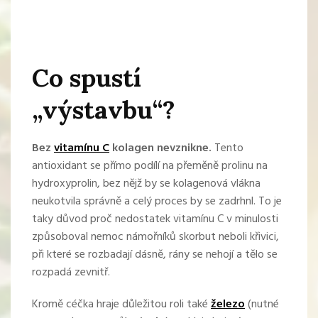
Co spustí
„výstavbu“?
Bez
vitamínu C
kolagen nevznikne.
Tento
antioxidant se přímo podílí na přeměně prolinu na
hydroxyprolin, bez nějž by se kolagenová vlákna
neukotvila správně a celý proces by se zadrhnl. To je
taky důvod proč nedostatek vitamínu C v minulosti
způsoboval nemoc námořníků skorbut neboli křivici,
při které se rozbadají dásně, rány se nehojí a tělo se
rozpadá zevnitř.
Kromě céčka hraje důležitou roli také
železo
(nutné