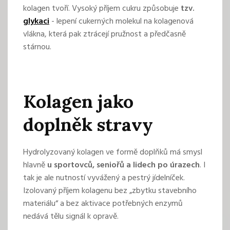
kolagen tvoří. Vysoký příjem cukru způsobuje
tzv.
glykaci
- lepení cukerných molekul na kolagenová
vlákna, která pak ztrácejí pružnost a předčasně
stárnou.
Kolagen jako
doplněk stravy
Hydrolyzovaný kolagen ve formě doplňků má smysl
hlavně
u sportovců, seniořů a lidech po úrazech
. I
tak je ale nutností vyvážený a pestrý jídelníček.
Izolovaný příjem kolagenu bez „zbytku stavebního
materiálu“ a bez aktivace potřebných enzymů
nedává tělu signál k opravě.