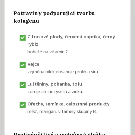
Potraviny podporující tvorbu
kolagenu
Citrusové plody, červená paprika,
černý
rybíz
bohaté na vitamín C.
Vejce
zejména bílek obsahuje prolin a síru.
Luštěniny,
pohanka
,
tofu
zdroje aminokyselin a zinku.
Ořechy, semínka, celozrnné produkty
měď, mangan, vitamíny skupiny B.
Protizánětlivá a podpůrná složka