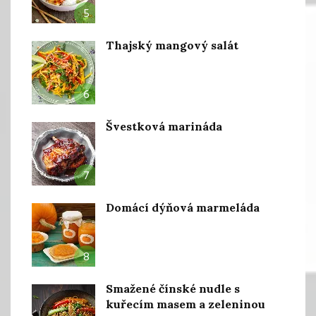
5
Thajský mangový salát
6
Švestková marináda
7
Domácí dýňová marmeláda
8
Smažené čínské nudle s
kuřecím masem a zeleninou