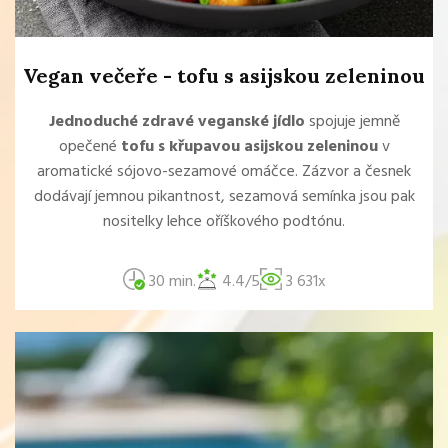
Vegan večeře - tofu s asijskou zeleninou
Jednoduché zdravé veganské jídlo
spojuje jemně
opečené
tofu s křupavou asijskou zeleninou
v
aromatické sójovo-sezamové omáčce. Zázvor a česnek
dodávají jemnou pikantnost, sezamová semínka jsou pak
nositelky lehce oříškového podtónu.
30 min.
4.4/5
3 631x