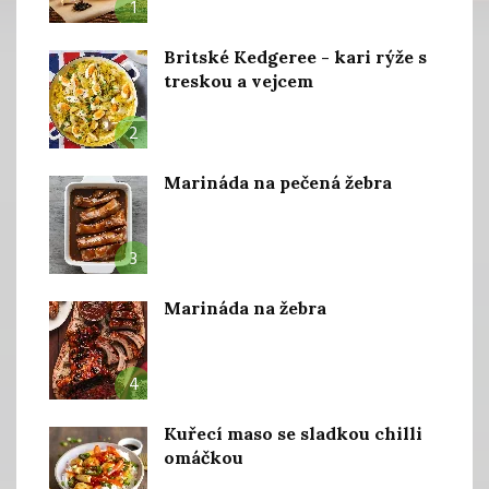
1
Britské Kedgeree - kari rýže s
treskou a vejcem
2
Marináda na pečená žebra
3
Marináda na žebra
4
Kuřecí maso se sladkou chilli
omáčkou