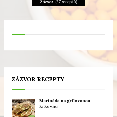
Zázvor
(37 receptů)
ZÁZVOR RECEPTY
Marináda na grilovanou
krkovici