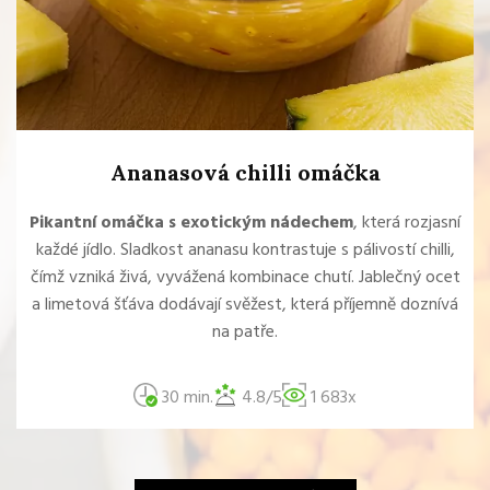
Ananasová chilli omáčka
Pikantní omáčka s exotickým nádechem
, která rozjasní
každé jídlo. Sladkost ananasu kontrastuje s pálivostí chilli,
čímž vzniká živá, vyvážená kombinace chutí. Jablečný ocet
a limetová šťáva dodávají svěžest, která příjemně doznívá
na patře.
30 min.
4.8/5
1 683x