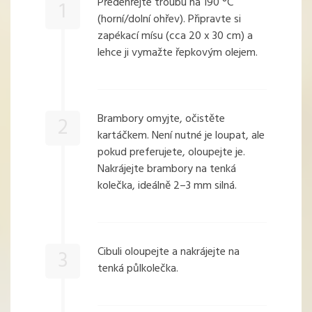
Předehřejte troubu na 190 °C
1
(horní/dolní ohřev). Připravte si
zapékací mísu (cca 20 x 30 cm) a
lehce ji vymažte řepkovým olejem.
Brambory omyjte, očistěte
2
kartáčkem. Není nutné je loupat, ale
pokud preferujete, oloupejte je.
Nakrájejte brambory na tenká
kolečka, ideálně 2–3 mm silná.
Cibuli oloupejte a nakrájejte na
3
tenká půlkolečka.