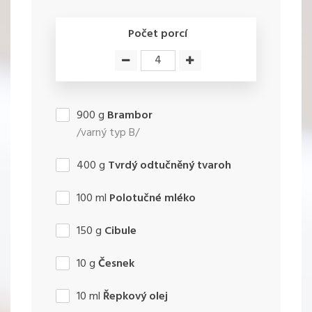
Počet porcí
900
g
Brambor
/varný typ B/
400
g
Tvrdý odtučněný tvaroh
100
ml
Polotučné mléko
150
g
Cibule
10
g
Česnek
10
ml
Řepkový olej