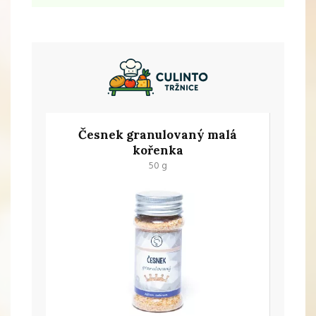
Česnek granulovaný malá
kořenka
50 g