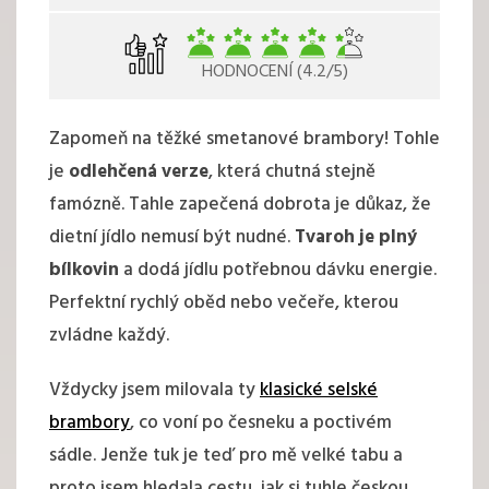
HODNOCENÍ (4.2/5)
Zapomeň na těžké smetanové brambory! Tohle
je
odlehčená verze
, která chutná stejně
famózně. Tahle zapečená dobrota je důkaz, že
dietní jídlo nemusí být nudné.
Tvaroh je plný
bílkovin
a dodá jídlu potřebnou dávku energie.
Perfektní rychlý oběd nebo večeře, kterou
zvládne každý.
Vždycky jsem milovala ty
klasické selské
brambory
, co voní po česneku a poctivém
sádle. Jenže tuk je teď pro mě velké tabu a
proto jsem hledala cestu, jak si tuhle českou