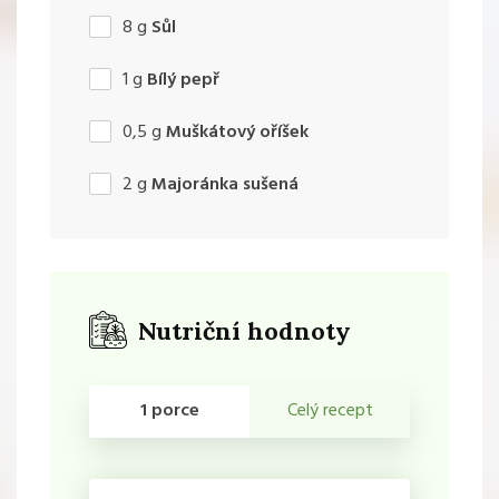
8
g
Sůl
1
g
Bílý pepř
0,5
g
Muškátový oříšek
2
g
Majoránka sušená
Nutriční hodnoty
1 porce
Celý recept