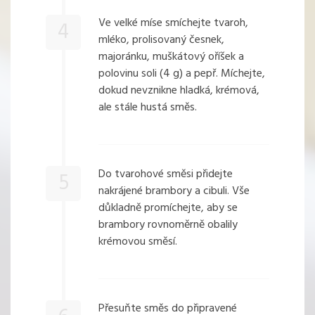
Ve velké míse smíchejte tvaroh,
4
mléko, prolisovaný česnek,
majoránku, muškátový oříšek a
polovinu soli (4 g) a pepř. Míchejte,
dokud nevznikne hladká, krémová,
ale stále hustá směs.
Do tvarohové směsi přidejte
5
nakrájené brambory a cibuli. Vše
důkladně promíchejte, aby se
brambory rovnoměrně obalily
krémovou směsí.
Přesuňte směs do připravené