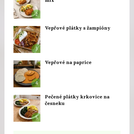
2
Vepřové plátky s žampióny
3
Vepřové na paprice
4
Pečené plátky krkovice na
česneku
5