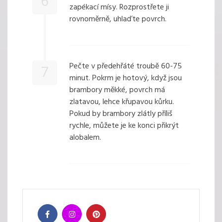
6
zapékací mísy. Rozprostřete ji
rovnoměrně, uhlaďte povrch.
Pečte v předehřáté troubě 60-75
7
minut. Pokrm je hotový, když jsou
brambory měkké, povrch má
zlatavou, lehce křupavou kůrku.
Pokud by brambory zlátly příliš
rychle, můžete je ke konci přikrýt
alobalem.