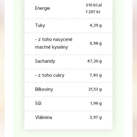
310 kCal
Energie
1 297 kJ
Tuky
4,29 g
- z toho nasycené
0,98 g
mastné kyseliny
Sacharidy
47,20 g
- z toho cukry
7,83 g
Bílkoviny
21,53 g
Sůl
1,96 g
Vláknina
3,97 g