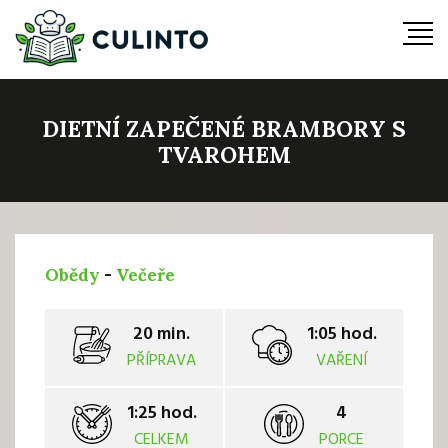
DIETNÍ ZAPEČENÉ BRAMBORY S
TVAROHEM
Obědy
-
Večeře
20 min.
1:05 hod.
PŘÍPRAVA
VAŘENÍ
1:25 hod.
4
CELKEM
PORCE