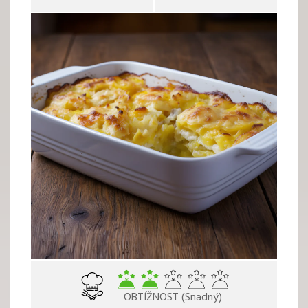
OBTÍŽNOST (Snadný)