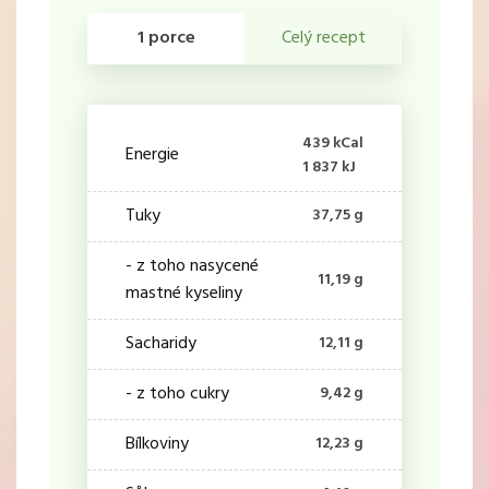
1 porce
Celý recept
439 kCal
Energie
1 837 kJ
Tuky
37,75 g
- z toho nasycené
11,19 g
mastné kyseliny
Sacharidy
12,11 g
- z toho cukry
9,42 g
Bílkoviny
12,23 g