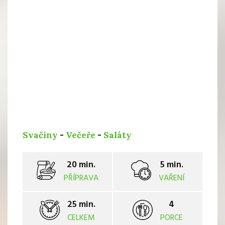
Svačiny
-
Večeře
-
Saláty
20 min.
5 min.
PŘÍPRAVA
VAŘENÍ
25 min.
4
CELKEM
PORCE