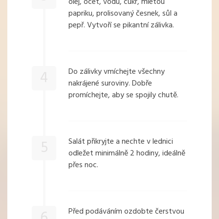
olej, ocet, vodu, cukr, mletou
papriku, prolisovaný česnek, sůl a
pepř. Vytvoří se pikantní zálivka.
Do zálivky vmíchejte všechny
4
nakrájené suroviny. Dobře
promíchejte, aby se spojily chutě.
Salát přikryjte a nechte v lednici
5
odležet minimálně 2 hodiny, ideálně
přes noc.
Před podáváním ozdobte čerstvou
6