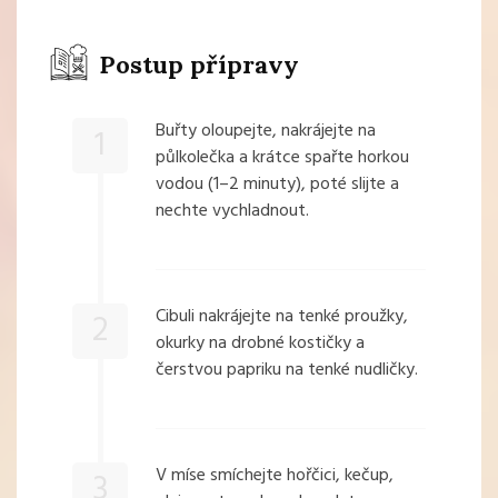
Postup přípravy
Buřty oloupejte, nakrájejte na
1
půlkolečka a krátce spařte horkou
vodou (1–2 minuty), poté slijte a
nechte vychladnout.
Cibuli nakrájejte na tenké proužky,
2
okurky na drobné kostičky a
čerstvou papriku na tenké nudličky.
V míse smíchejte hořčici, kečup,
3