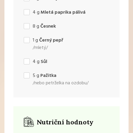
4
g
Mletá paprika pálivá
8
g
Česnek
1
g
Černý pepř
/mletý/
4
g
Sůl
5
g
Pažitka
/nebo petrželka na ozdobu/
Nutriční hodnoty