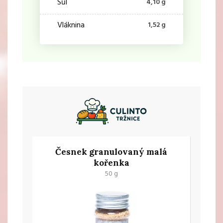
Sůl
4,10 g
Vláknina
1,52 g
Česnek granulovaný malá
kořenka
50 g