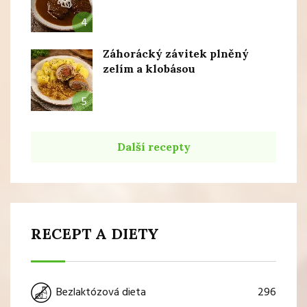
4
Záhorácký závitek plněný
zelím a klobásou
5
Další recepty
RECEPT A DIETY
296
Bezlaktózová dieta