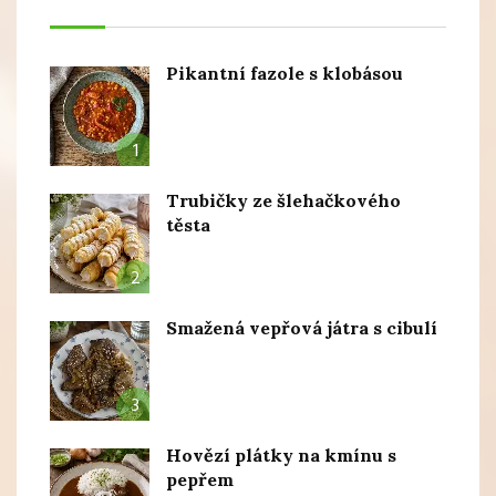
Pikantní fazole s klobásou
1
Trubičky ze šlehačkového
těsta
2
Smažená vepřová játra s cibulí
3
Hovězí plátky na kmínu s
pepřem