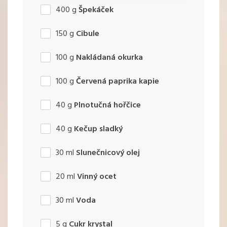
400
g
Špekáček
150
g
Cibule
100
g
Nakládaná okurka
100
g
Červená paprika kapie
40
g
Plnotučná hořčice
40
g
Kečup sladký
30
ml
Slunečnicový olej
20
ml
Vinný ocet
30
ml
Voda
5
g
Cukr krystal