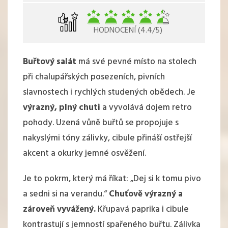
HODNOCENÍ (4.4/5)
Buřtový salát
má své pevné místo na stolech
při chalupářských posezeních, pivních
slavnostech i rychlých studených obědech. Je
výrazný, plný chuti
a vyvolává dojem retro
pohody. Uzená vůně buřtů se propojuje s
nakyslými tóny zálivky, cibule přináší ostřejší
akcent a okurky jemné osvěžení.
Je to pokrm, který má říkat: „Dej si k tomu pivo
a sedni si na verandu.“
Chuťově výrazný a
zároveň vyvážený.
Křupavá paprika i cibule
kontrastují s jemností spařeného buřtu. Zálivka