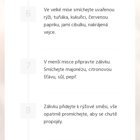
Ve velké míse smíchejte uvařenou
6
rýži, tuňáka, kukuřici, červenou
papriku, jarní cibulku, nakrájená
vejce.
V menší misce připravte zálivku.
7
Smíchejte majonézu, citronovou
šťávu, sůl, pepř.
Zálivku přidejte k rýžové směsi, vše
8
opatrně promíchejte, aby se chutě
propojily.