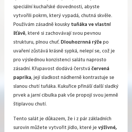
speciální kuchařské dovednosti, abyste
vytvořili pokrm, který vypadá, chutná skvěle.
Používám zásadně kousky
tuňáka ve vlastní
šťávě
, které si zachovávají svou pevnou
strukturu, plnou chuť.
Dlouhozrnná rýže
po
uvaření zůstává krásně sypká, nelepí se, což je
pro výslednou konzistenci salátu naprosto
zásadní. Křupavost dodává čerstvá
červená
paprika
, její sladkost nádherně kontrastuje se
slanou chutí tuňáka. Kukuřice přináší další sladký
prvek a jarní cibulka pak vše propojí svou jemně
štiplavou chutí.
Tento salát je důkazem, že i z pár základních
surovin můžete vytvořit jídlo, které je
výživné,