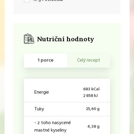
Nutriční hodnoty
1 porce
Celý recept
683 kCal
Energie
2 858 kJ
Tuky
25,60 g
- z toho nasycené
4,38 g
mastné kyseliny