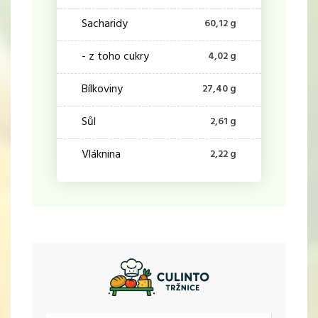
Sacharidy
60,12 g
- z toho cukry
4,02 g
Bílkoviny
27,40 g
Sůl
2,61 g
Vláknina
2,22 g