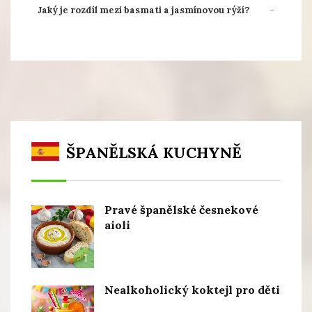
Jaký je rozdíl mezi basmati a jasmínovou rýží?
ŠPANĚLSKÁ KUCHYNĚ
Pravé španělské česnekové
aioli
1
Nealkoholický koktejl pro děti