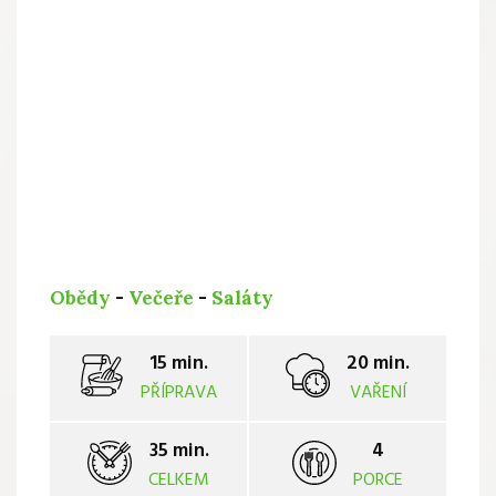
Obědy
-
Večeře
-
Saláty
15 min.
20 min.
PŘÍPRAVA
VAŘENÍ
35 min.
4
CELKEM
PORCE