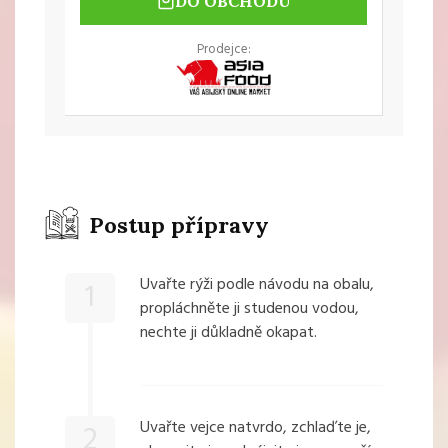
DO OBCHODU
Prodejce:
Postup přípravy
Uvařte rýži podle návodu na obalu,
1
propláchněte ji studenou vodou,
nechte ji důkladně okapat.
Uvařte vejce natvrdo, zchlaďte je,
2