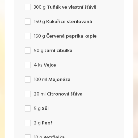
300
g
Tuňák ve vlastní šťávě
150
g
Kukuřice sterilovaná
150
g
Červená paprika kapie
50
g
Jarní cibulka
4
ks
Vejce
100
ml
Majonéza
20
ml
Citronová šťáva
5
g
Sůl
2
g
Pepř
10
g
Petrželka