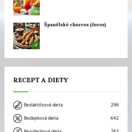
2
Španělské churros (čuros)
3
RECEPT A DIETY
296
Bezlaktózová dieta
442
Bezlepková dieta
767
Bezořechová dieta