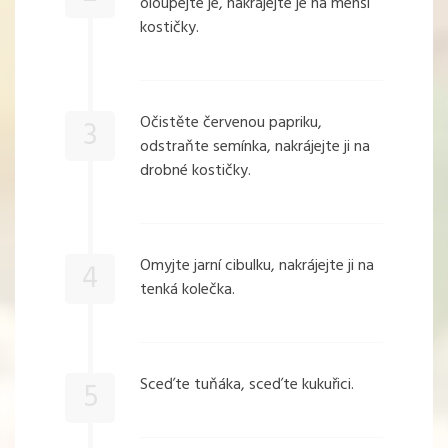
oloupejte je, nakrájejte je na menší
kostičky.
Očistěte červenou papriku,
3
odstraňte semínka, nakrájejte ji na
drobné kostičky.
Omyjte jarní cibulku, nakrájejte ji na
4
tenká kolečka.
Sceďte tuňáka, sceďte kukuřici.
5