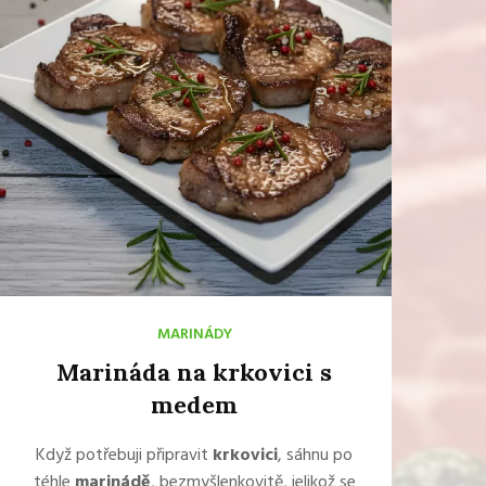
MARINÁDY
Marináda na krkovici s
medem
Když potřebuji připravit
krkovici
, sáhnu po
téhle
marinádě
, bezmyšlenkovitě, jelikož se