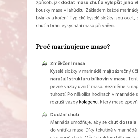
způsob, jak
dodat masu chuť a vylepšit jeho v
kousky masa v lahůdku. Základem každé marinády j
bylinky a koření. Typické kyselé složky jsou ocet
chuť a brání vysychání masa při vaření.
Proč marinujeme maso?
Změkčení masa
Kyselé složky v marinádě mají zázračný úč
narušují strukturu bílkovin v mase.
Tento
pevné vazby uvnitř masa. Vezměme si nap
tuhostí. Po několika hodinách v marinádě
rozruší vazby
kolagenu
, který maso zpevň
Dodání chuti
Marináda umožňuje, aby se
chuť dostala
do vnitřku masa. Díky tekutině v marinádě a