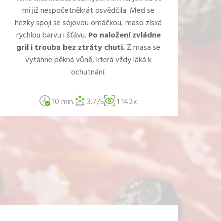
mi již nespočetněkrát osvědčila. Med se
hezky spojí se sójovou omáčkou, maso získá
rychlou barvu i šťávu.
Po naložení zvládne
gril i trouba bez ztráty chuti.
Z masa se
vytáhne pěkná vůně, která vždy láká k
ochutnání.
10 min.
3.7/5
1 142x