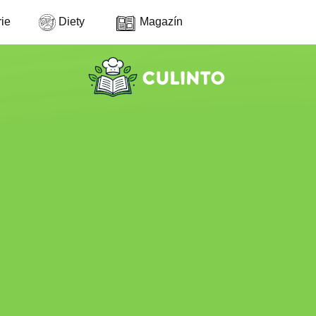
ie
Diety
Magazín