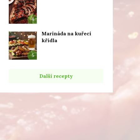
4
Marináda na kuřecí
křídla
5
Další recepty