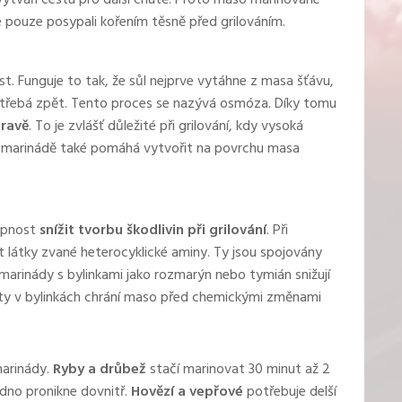
a vytváří cestu pro další chutě. Proto maso marinované
 pouze posypali kořením těsně před grilováním.
. Funguje to tak, že sůl nejprve vytáhne z masa šťávu,
střebá zpět. Tento proces se nazývá osmóza. Díky tomu
pravě
. To je zvlášť důležité při grilování, kdy vysoká
v marinádě také pomáhá vytvořit na povrchu masa
hopnost
snížit tvorbu škodlivin při grilování
. Při
látky zvané heterocyklické aminy. Ty jsou spojovány
 marinády s bylinkami jako rozmarýn nebo tymián snižují
nty v bylinkách chrání maso před chemickými změnami
marinády.
Ryby
a drůbež
stačí marinovat 30 minut až 2
nadno pronikne dovnitř.
Hovězí
a vepřové
potřebuje delší