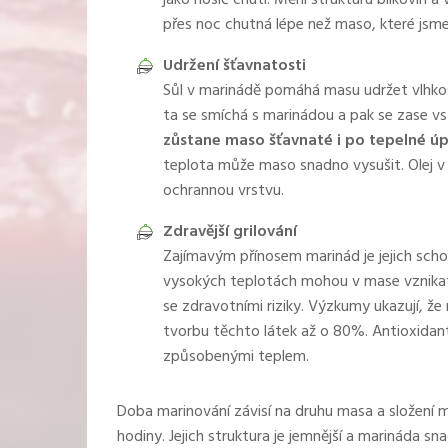
jako nosič chuti. Mění strukturu bílkovin 
přes noc chutná lépe než maso, které jsme
Udržení šťavnatosti
Sůl v marinádě pomáhá masu udržet vlhkost
ta se smíchá s marinádou a pak se zase v
zůstane maso šťavnaté i po tepelné ú
teplota může maso snadno vysušit. Olej 
ochrannou vrstvu.
Zdravější grilování
Zajímavým přínosem marinád je jejich sc
vysokých teplotách mohou v mase vznikat 
se zdravotními riziky. Výzkumy ukazují, že
tvorbu těchto látek až o 80%. Antioxida
způsobenými teplem.
Doba marinování závisí na druhu masa a složení 
hodiny. Jejich struktura je jemnější a marináda s