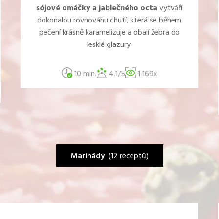
sójové omáčky a jablečného octa
vytváří
dokonalou rovnováhu chutí, která se během
pečení krásně karamelizuje a obalí žebra do
lesklé glazury.
10 min.
4.1/5
1 169x
Marinády
(12 receptů)