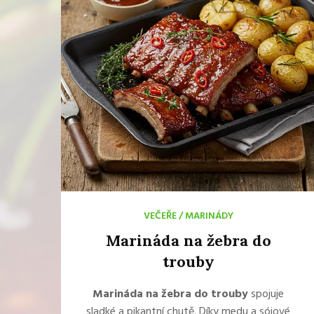
VEČEŘE
/
MARINÁDY
Marináda na žebra do
trouby
Marináda na žebra do trouby
spojuje
sladké a pikantní chutě. Díky medu a sójové