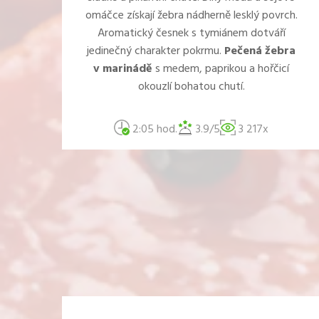
omáčce získají žebra nádherně lesklý povrch.
Aromatický česnek s tymiánem dotváří
jedinečný charakter pokrmu.
Pečená žebra
v marinádě
s medem, paprikou a hořčicí
okouzlí bohatou chutí.
2:05 hod.
3.9/5
3 217x