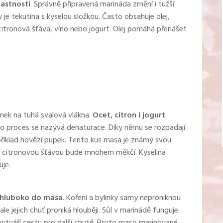
lastnosti
. Správně připravená marináda změní i tužší
e tekutina s kyselou složkou. Často obsahuje olej,
, citronová šťáva, víno nebo jogurt. Olej pomáhá přenášet
inek na tuhá svalová vlákna.
Ocet, citron i jogurt
 proces se nazývá denaturace. Díky němu se rozpadají
říklad hovězí pupek. Tento kus masa je známý svou
 s citronovou šťávou bude mnohem měkčí. Kyselina
uje.
 hluboko do masa
. Koření a bylinky samy neproniknou
le jejich chuť proniká hlouběji. Sůl v marinádě funguje