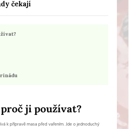
dy čekají
užívat?
arinádu
 proč ji používat?
žívá k přípravě masa před vařením. Jde o jednoduchý