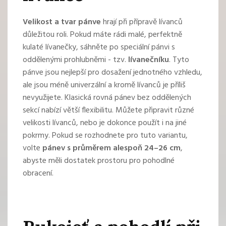
Velikost a tvar pánve
hrají při přípravě lívanců
důležitou roli. Pokud máte rádi malé, perfektně
kulaté lívanečky, sáhněte po speciální pánvi s
oddělenými prohlubněmi - tzv.
lívanečníku
. Tyto
pánve jsou nejlepší pro dosažení jednotného vzhledu,
ale jsou méně univerzální a kromě lívanců je příliš
nevyužijete. Klasická rovná pánev bez oddělených
sekcí nabízí větší flexibilitu. Můžete připravit různé
velikosti lívanců, nebo je dokonce použít i na jiné
pokrmy. Pokud se rozhodnete pro tuto variantu,
volte
pánev s průměrem alespoň 24–26 cm
,
abyste měli dostatek prostoru pro pohodlné
obracení.