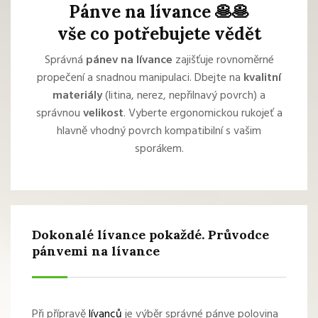
Pánve na lívance 🥞🥞
vše co potřebujete vědět
Správná
pánev na lívance
zajišťuje rovnoměrné
propečení a snadnou manipulaci. Dbejte na
kvalitní
materiály
(litina, nerez, nepřilnavý povrch) a
správnou
velikost
. Vyberte ergonomickou rukojeť a
hlavně vhodný povrch kompatibilní s vašim
sporákem.
Dokonalé lívance pokaždé. Průvodce
pánvemi na lívance
Při přípravě
lívanců
je výběr správné pánve polovina