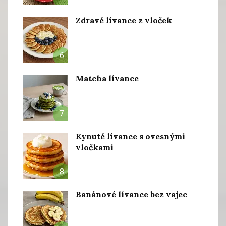
Zdravé lívance z vloček
6
Matcha lívance
7
Kynuté lívance s ovesnými
vločkami
8
Banánové lívance bez vajec