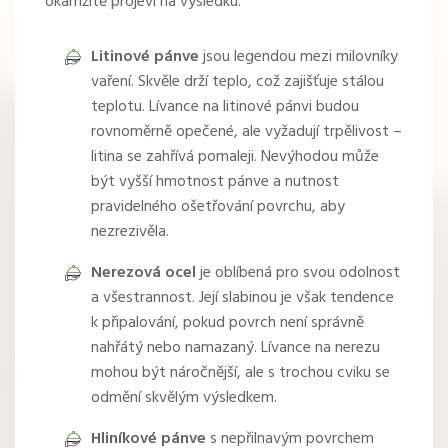
okamžitě projeví na výsledku.
Litinové pánve
jsou legendou mezi milovníky
vaření. Skvěle drží teplo, což zajišťuje stálou
teplotu. Lívance na litinové pánvi budou
rovnoměrně opečené, ale vyžadují trpělivost –
litina se zahřívá pomaleji. Nevýhodou může
být vyšší hmotnost pánve a nutnost
pravidelného ošetřování povrchu, aby
nezrezivěla.
Nerezová ocel
je oblíbená pro svou odolnost
a všestrannost. Její slabinou je však tendence
k připalování, pokud povrch není správně
nahřátý nebo namazaný. Lívance na nerezu
mohou být náročnější, ale s trochou cviku se
odmění skvělým výsledkem.
Hliníkové pánve
s nepřilnavým povrchem