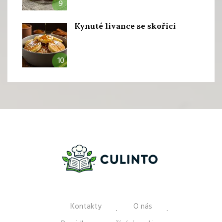
9
Kynuté lívance se skořicí
10
Kontakty
O nás