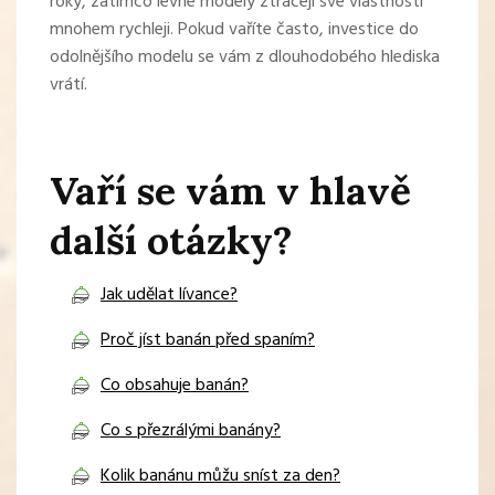
roky, zatímco levné modely ztrácejí své vlastnosti
mnohem rychleji. Pokud vaříte často, investice do
odolnějšího modelu se vám z dlouhodobého hlediska
vrátí.
Vaří se vám v hlavě
další otázky?
Jak udělat lívance?
Proč jíst banán před spaním?
Co obsahuje banán?
Co s přezrálými banány?
Kolik banánu můžu sníst za den?