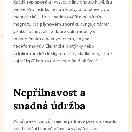
Každý
typ sporáku
vyžaduje jiný přístup k výběru
pánve. Pro
indukci
je nutné, aby dno pánve bylo
magnetické – to si snadno ověříte přiložením
magnetu. Na
plynovém sporáku
funguje téměř
jakákoli pánev, ale je dobré volit modely s
rovnoměrným a pevným dnem, aby se
nedeformovaly. Elektrické plotýnky nebo
sklokeramické desky
mají rády hladké dno, které
zajistí lepší kontakt a rovnoměrné ohřívání.
Nepřilnavost a
snadná údržba
Při přípravě lívanců hraje
nepřilnavý povrch
zásadní
roli. Tradiční litinové pánve si vytvářejí svou