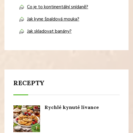
Co je to kontinentální snídaně?
Jak kyne špaldová mouka?
Jak skladovat banány?
RECEPTY
Rychlé kynuté lívance
1