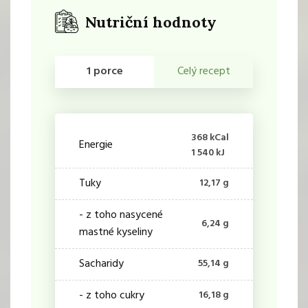
Nutriční hodnoty
1 porce
Celý recept
368 kCal
Energie
1 540 kJ
Tuky
12,17 g
- z toho nasycené
6,24 g
mastné kyseliny
Sacharidy
55,14 g
- z toho cukry
16,18 g