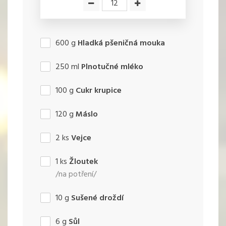
600
g
Hladká pšeničná mouka
250
ml
Plnotučné mléko
100
g
Cukr krupice
120
g
Máslo
2
ks
Vejce
1
ks
Žloutek
/na potření/
10
g
Sušené droždí
6
g
Sůl