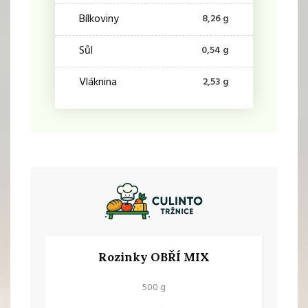
Bílkoviny
8,26 g
Sůl
0,54 g
Vláknina
2,53 g
Rozinky OBŘÍ MIX
500 g