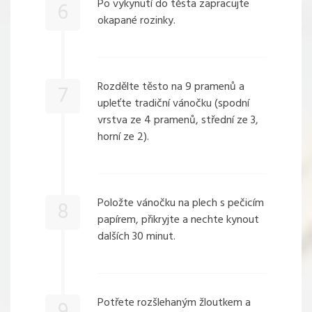
Po vykynutí do těsta zapracujte
6
okapané rozinky.
Rozdělte těsto na 9 pramenů a
7
upleťte
tradiční vánočku (spodní
vrstva ze 4 pramenů, střední ze 3,
horní ze 2).
Položte vánočku na plech s pečicím
8
papírem, přikryjte a nechte kynout
dalších 30 minut.
Potřete rozšlehaným žloutkem a