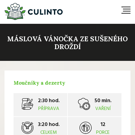
MÁSLOVÁ VÁNOČKA ZE SUŠENÉHO
DROŽDÍ
Moučníky a dezerty
2:30 hod.
50 min.
PŘÍPRAVA
VAŘENÍ
3:20 hod.
12
CELKEM
PORCE