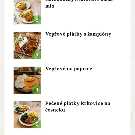
mix
2
Vepřové plátky s žampióny
3
Vepřové na paprice
4
Pečené plátky krkovice na
česneku
5