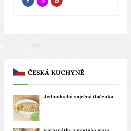
ČESKÁ KUCHYNĚ
Jednoduchá vaječná tlačenka
1
Karbanátky z mletého masa