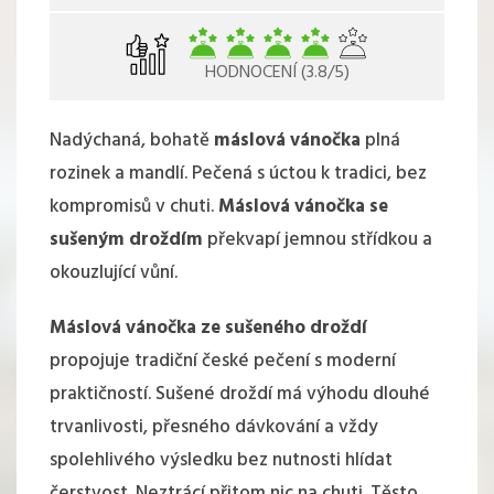
HODNOCENÍ (3.8/5)
Nadýchaná, bohatě
máslová vánočka
plná
rozinek a mandlí. Pečená s úctou k tradici, bez
kompromisů v chuti.
Máslová vánočka se
sušeným droždím
překvapí jemnou střídkou a
okouzlující vůní.
Máslová vánočka ze sušeného droždí
propojuje tradiční české pečení s moderní
praktičností. Sušené droždí má výhodu dlouhé
trvanlivosti, přesného dávkování a vždy
spolehlivého výsledku bez nutnosti hlídat
čerstvost. Neztrácí přitom nic na chuti. Těsto