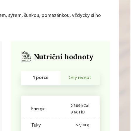
slem, sýrem, šunkou, pomazánkou, vždycky si ho
Nutriční hodnoty
1 porce
Celý recept
2 309 kCal
Energie
9 661 kJ
Tuky
57,90 g