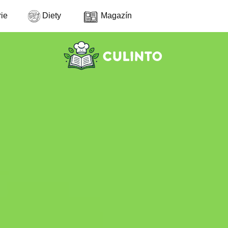
ie
Diety
Magazín