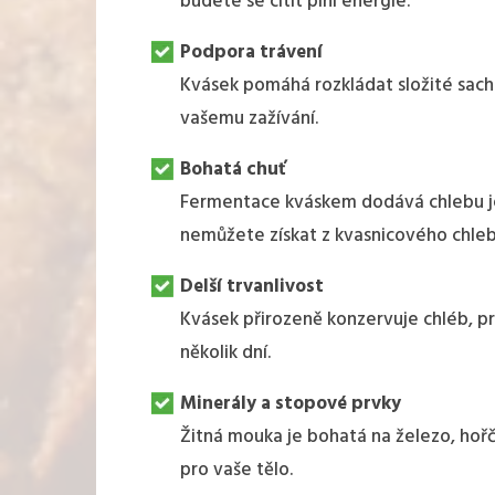
budete se cítit plní energie.
Podpora trávení
Kvásek pomáhá rozkládat složité sacha
vašemu zažívání.
Bohatá chuť
Fermentace kváskem dodává chlebu je
nemůžete získat z kvasnicového chleb
Delší trvanlivost
Kvásek přirozeně konzervuje chléb, pr
několik dní.
Minerály a stopové prvky
Žitná mouka je bohatá na železo, hořč
pro vaše tělo.