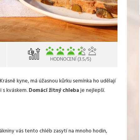
HODNOCENÍ (3.5/5)
 Krásně kyne, má úžasnou kůrku semínka ho udělají
ti s kváskem.
Domácí žitný chleba
je nejlepší.
kniny vás tento chléb zasytí na mnoho hodin,