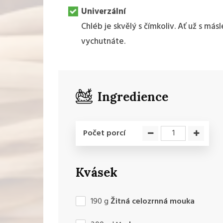
Univerzální
Chléb je skvělý s čímkoliv. Ať už s má
vychutnáte.
Ingredience
Počet porcí
Kvásek
190
g
Žitná celozrnná mouka