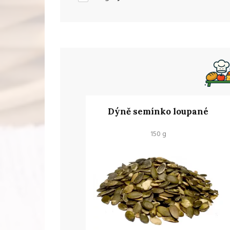
Dýně semínko loupané
150 g