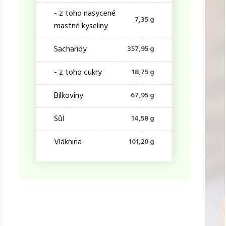
- z toho nasycené
7,35 g
mastné kyseliny
Sacharidy
357,95 g
- z toho cukry
18,75 g
Bílkoviny
67,95 g
Sůl
14,58 g
Vláknina
101,20 g