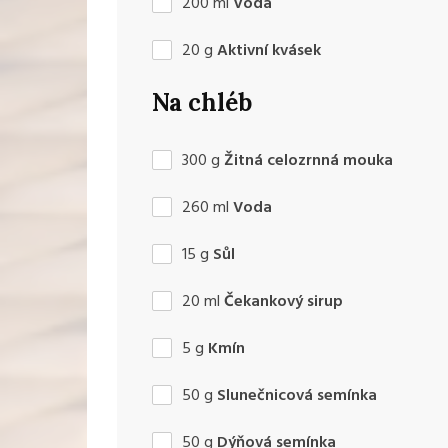
200
ml
Voda
20
g
Aktivní kvásek
Na chléb
300
g
Žitná celozrnná mouka
260
ml
Voda
15
g
Sůl
20
ml
Čekankový sirup
5
g
Kmín
50
g
Slunečnicová semínka
50
g
Dýňová semínka