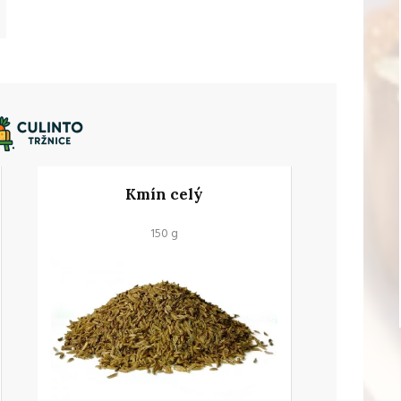
Kmín celý
150 g