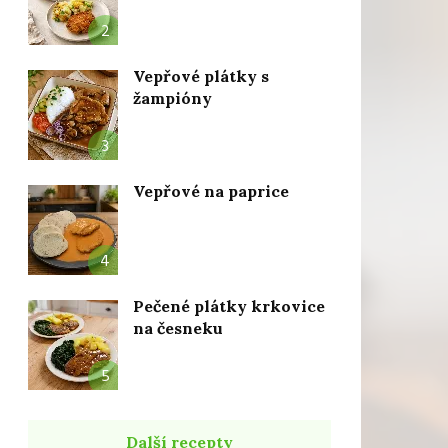
2
Vepřové plátky s
žampióny
3
Vepřové na paprice
4
Pečené plátky krkovice
na česneku
5
Další recepty