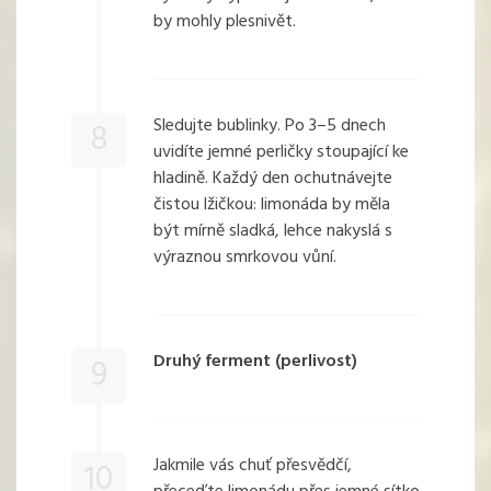
by mohly plesnivět.
Sledujte bublinky. Po 3–5 dnech
8
uvidíte jemné perličky stoupající ke
hladině. Každý den ochutnávejte
čistou lžičkou: limonáda by měla
být mírně sladká, lehce nakyslá s
výraznou smrkovou vůní.
Druhý ferment (perlivost)
9
Jakmile vás chuť přesvědčí,
10