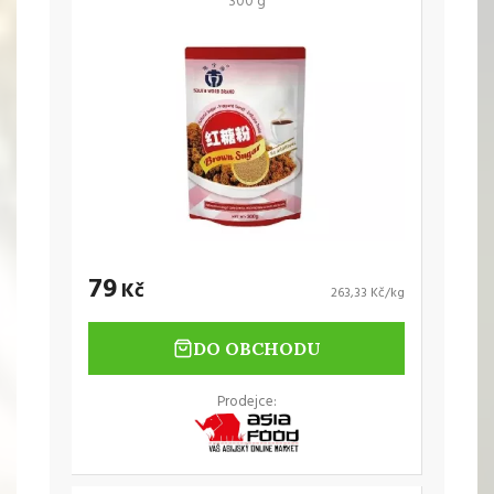
300 g
79
Kč
263,33 Kč/kg
DO OBCHODU
Prodejce: