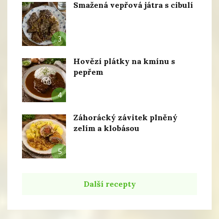
Smažená vepřová játra s cibulí
3
Hovězí plátky na kmínu s
pepřem
4
Záhorácký závitek plněný
zelím a klobásou
5
Další recepty