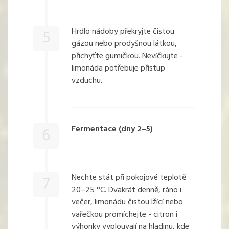
Hrdlo nádoby překryjte čistou
5
gázou nebo prodyšnou látkou,
přichyťte gumičkou. Nevíčkujte -
limonáda potřebuje přístup
vzduchu.
Fermentace (dny 2–5)
6
Nechte stát při pokojové teplotě
7
20–25 °C. Dvakrát denně, ráno i
večer, limonádu čistou lžící nebo
vařečkou promíchejte - citron i
výhonky vyplouvají na hladinu, kde