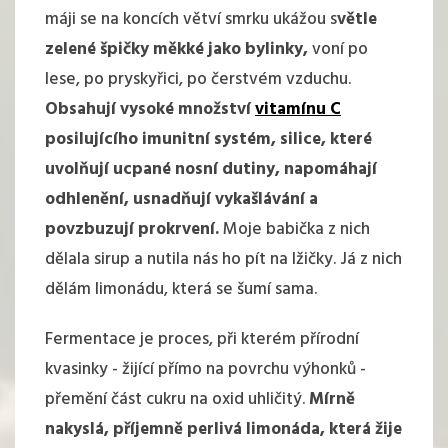
máji se na koncích větví smrku ukážou s
větle
zelené špičky měkké jako bylinky,
voní po
lese, po pryskyřici, po čerstvém vzduchu.
Obsahují vysoké množství
vitamínu C
posilujícího imunitní systém, silice, které
uvolňují ucpané nosní dutiny, napomáhají
odhlenění, usnadňují vykašlávání a
povzbuzují prokrvení.
Moje babička z nich
dělala sirup a nutila nás ho pít na lžičky. Já z nich
dělám limonádu, která se šumí sama.
Fermentace je proces, při kterém přírodní
kvasinky - žijící přímo na povrchu výhonků -
přemění část cukru na oxid uhličitý.
Mírně
nakyslá, příjemně perlivá limonáda, která žije