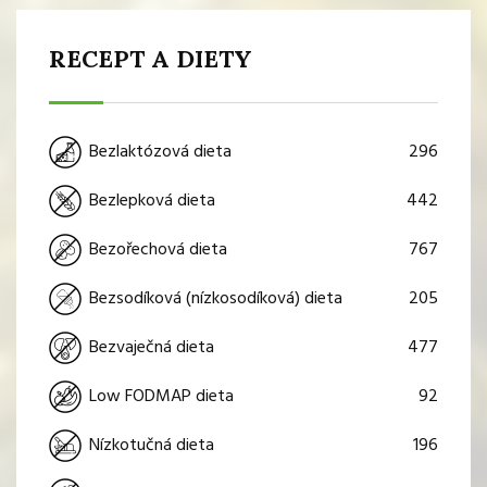
RECEPT A DIETY
296
Bezlaktózová dieta
442
Bezlepková dieta
767
Bezořechová dieta
205
Bezsodíková (nízkosodíková) dieta
477
Bezvaječná dieta
92
Low FODMAP dieta
196
Nízkotučná dieta