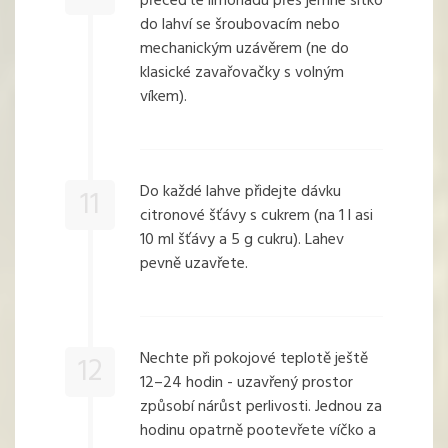
přeceďte limonádu přes jemné sítko
do lahví se šroubovacím nebo
mechanickým uzávěrem (ne do
klasické zavařovačky s volným
víkem).
Do každé lahve přidejte dávku
11
citronové šťávy s cukrem (na 1 l asi
10 ml šťávy a 5 g cukru). Lahev
pevně uzavřete.
Nechte při pokojové teplotě ještě
12
12–24 hodin - uzavřený prostor
způsobí nárůst perlivosti. Jednou za
hodinu opatrně pootevřete víčko a