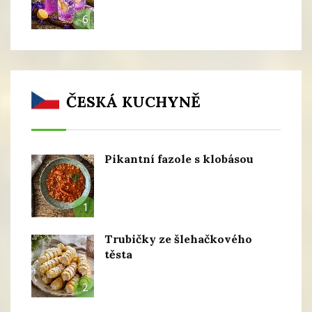
6
ČESKÁ KUCHYNĚ
Pikantní fazole s klobásou
1
Trubičky ze šlehačkového
těsta
2