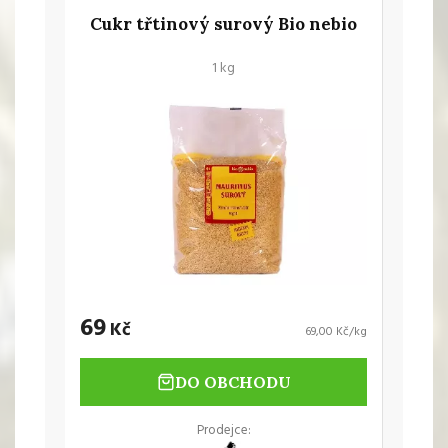
Cukr třtinový surový Bio nebio
1 kg
69
Kč
69,00 Kč/kg
DO OBCHODU
Prodejce: