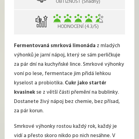
OBTÍŽNOST (Snadný)
HODNOCENÍ (4.3/5)
Fermentovaná smrková limonáda
z mladých
výhonků je jarní nápoj, který se sám perličkuje
za pár dní na kuchyňské lince. Smrkové výhonky
voní po lese, fermentace jim přidá lehkou
kyselost a probiotika.
Cukr jako startér
kvasinek
se z větší části přemění na bublinky.
Dostanete živý nápoj bez chemie, bez přísad,
za pár korun.
Smrkové výhonky rostou každý rok, každý je
vidí a přesto skoro nikdo po nich nesáhne. V