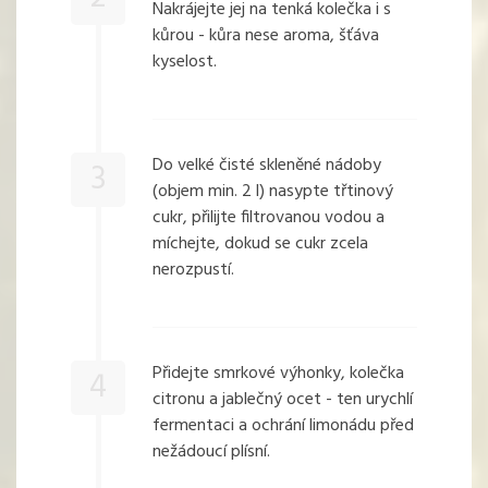
Nakrájejte jej na tenká kolečka i s
kůrou - kůra nese aroma, šťáva
kyselost.
Do velké čisté skleněné nádoby
3
(objem min. 2 l) nasypte třtinový
cukr, přilijte filtrovanou vodou a
míchejte, dokud se cukr zcela
nerozpustí.
Přidejte smrkové výhonky, kolečka
4
citronu a jablečný ocet - ten urychlí
fermentaci a ochrání limonádu před
nežádoucí plísní.