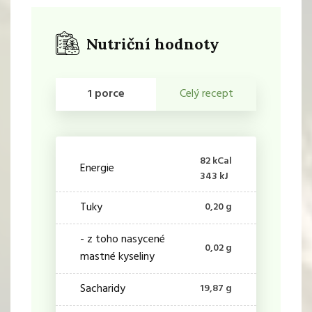
Nutriční hodnoty
1 porce
Celý recept
82 kCal
Energie
343 kJ
Tuky
0,20 g
- z toho nasycené
0,02 g
mastné kyseliny
Sacharidy
19,87 g