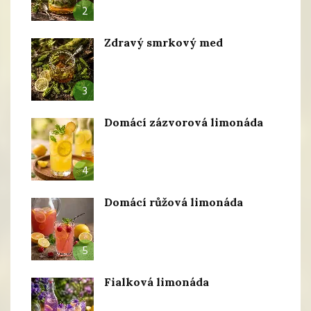
2
Zdravý smrkový med
3
Domácí zázvorová limonáda
4
Domácí růžová limonáda
5
Fialková limonáda