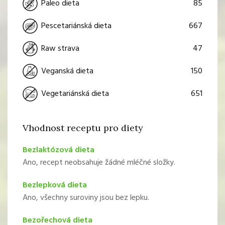
85
Paleo dieta
667
Pescetariánská dieta
47
Raw strava
150
Veganská dieta
651
Vegetariánská dieta
Vhodnost receptu pro diety
Bezlaktózová dieta
Ano, recept neobsahuje žádné mléčné složky.
Bezlepková dieta
Ano, všechny suroviny jsou bez lepku.
Bezořechová dieta