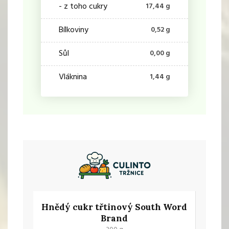
- z toho cukry
17,44 g
Bílkoviny
0,52 g
Sůl
0,00 g
Vláknina
1,44 g
Hnědý cukr třtinový South Word
Brand