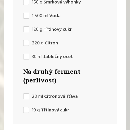
150
g
Smrkové výhonky
1 500
ml
Voda
120
g
Třtinový cukr
220
g
Citron
30
ml
Jablečný ocet
Na druhý ferment
(perlivost)
20
ml
Citronová šťáva
10
g
Třtinový cukr