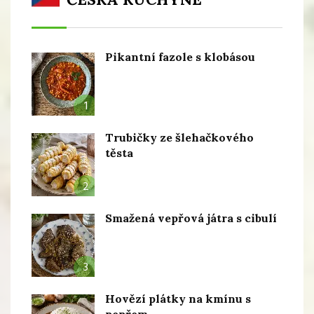
Pikantní fazole s klobásou
1
Trubičky ze šlehačkového
těsta
2
Smažená vepřová játra s cibulí
3
Hovězí plátky na kmínu s
pepřem