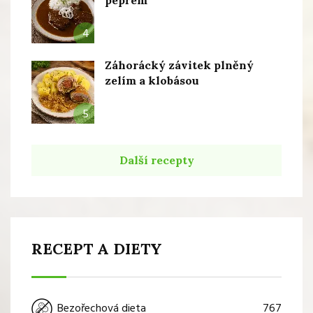
4
Záhorácký závitek plněný
zelím a klobásou
5
Další recepty
RECEPT A DIETY
767
Bezořechová dieta