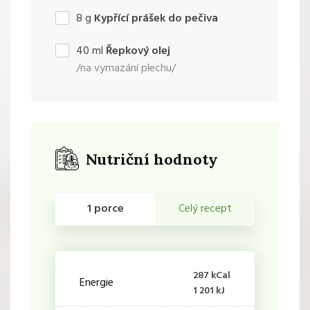
8
g
Kypřící prášek do pečiva
40
ml
Řepkový olej
/na vymazání plechu/
Nutriční hodnoty
1 porce
Celý recept
287 kCal
Energie
1 201 kJ