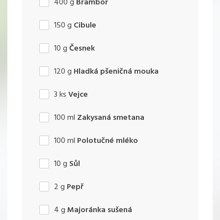
400
g
Brambor
150
g
Cibule
10
g
Česnek
120
g
Hladká pšeničná mouka
3
ks
Vejce
100
ml
Zakysaná smetana
100
ml
Polotučné mléko
10
g
Sůl
2
g
Pepř
4
g
Majoránka sušená