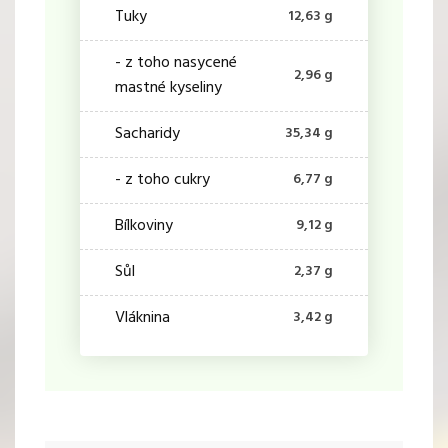
Tuky
12,63 g
- z toho nasycené
2,96 g
mastné kyseliny
Sacharidy
35,34 g
- z toho cukry
6,77 g
Bílkoviny
9,12 g
Sůl
2,37 g
Vláknina
3,42 g