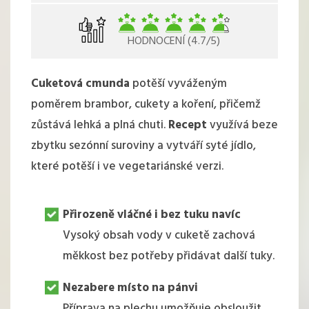
HODNOCENÍ (4.7/5)
Cuketová cmunda
potěší vyváženým
poměrem brambor, cukety a koření, přičemž
zůstává lehká a plná chuti.
Recept
využívá beze
zbytku sezónní suroviny a vytváří syté jídlo,
které potěší i ve vegetariánské verzi.
Přirozeně vláčné i bez tuku navíc
Vysoký obsah vody v cuketě zachová
měkkost bez potřeby přidávat další tuky.
Nezabere místo na pánvi
Příprava na plechu umožňuje obsloužit