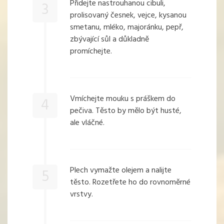
Přidejte nastrouhanou cibuli,
3
prolisovaný česnek, vejce, kysanou
smetanu, mléko, majoránku, pepř,
zbývající sůl a důkladně
promíchejte.
Vmíchejte mouku s práškem do
4
pečiva. Těsto by mělo být husté,
ale vláčné.
Plech vymažte olejem a nalijte
5
těsto. Rozetřete ho do rovnoměrné
vrstvy.