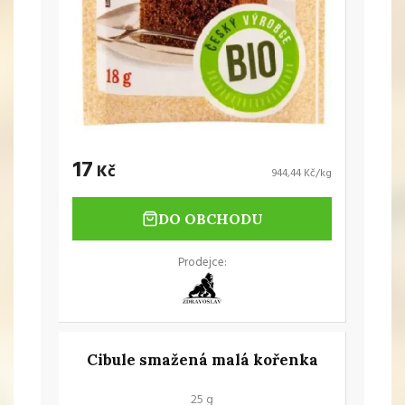
17
Kč
944,44 Kč/kg
DO OBCHODU
Prodejce:
Cibule smažená malá kořenka
25 g