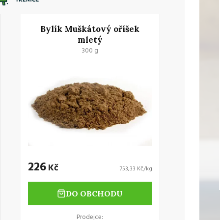
Bylík Muškátový oříšek
mletý
300 g
226
Kč
753,33 Kč/kg
DO OBCHODU
Prodejce: