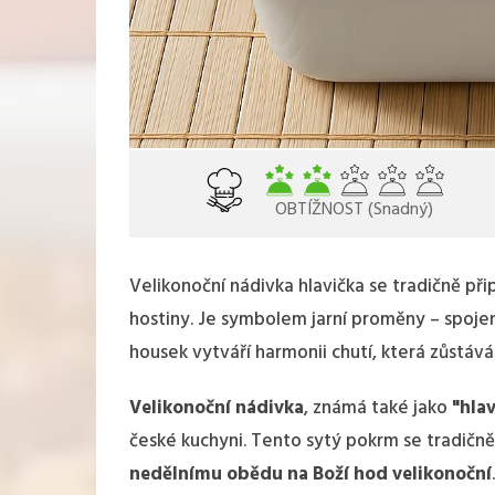
OBTÍŽNOST (Snadný)
Velikonoční nádivka hlavička se tradičně při
hostiny. Je symbolem jarní proměny – spojen
housek vytváří harmonii chutí, která zůstá
Velikonoční nádivka
, známá také jako
"hlav
české kuchyni. Tento sytý pokrm se tradičně
nedělnímu obědu na Boží hod velikonoční