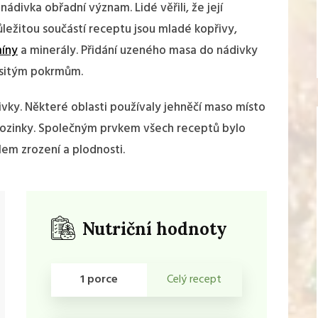
 nádivka obřadní význam. Lidé věřili, že její
Důležitou součástí receptu jsou mladé kopřivy,
míny
a
minerály
. Přidání uzeného masa do nádivky
asitým pokrmům.
ivky. Některé oblasti používaly jehněčí maso místo
 rozinky. Společným prvkem všech receptů bylo
lem zrození a plodnosti.
Nutriční hodnoty
1 porce
Celý recept