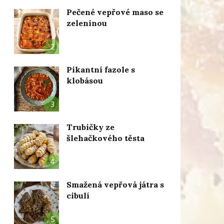
Pečené vepřové maso se
zeleninou
2
Pikantní fazole s
klobásou
3
Trubičky ze
šlehačkového těsta
4
Smažená vepřová játra s
cibulí
5