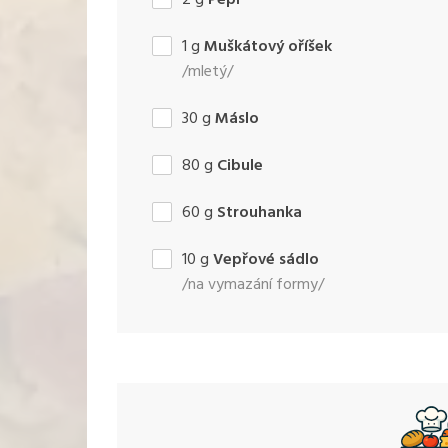
1
g
Muškátový oříšek
/mletý/
30
g
Máslo
80
g
Cibule
60
g
Strouhanka
10
g
Vepřové sádlo
/na vymazání formy/