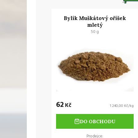
Bylík Muškátový oříšek
mletý
50 g
62
Kč
1 240,00 Kč/kg
DO OBCHODU
Prodejce: