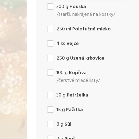
300
g
Houska
/starší, nakrájená na kostky/
250
ml
Polotučné mléko
4
ks
Vejce
250
g
Uzená krkovice
100
g
Kopřiva
/čerstvé mladé listy/
30
g
Petrželka
15
g
Pažitka
8
g
Sůl
2
g
Pepř