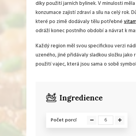
díky použití jarních bylinek. V minulosti měla
konzumace zajistí zdraví a sílu na celý rok. 
které po zimě dodávaly tělu potřebné
vita
odráží konec postního období a návrat k m
Každý region měl svou specifickou verzi nád
uzeného, jiné přidávaly sladkou složku jako
použití vajec, která jsou sama o sobě symbo
Ingredience
Počet porcí