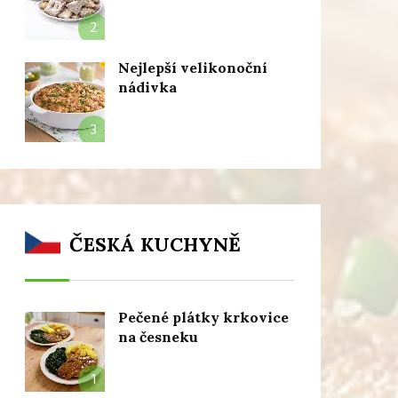
2
Nejlepší velikonoční
nádivka
3
ČESKÁ KUCHYNĚ
Pečené plátky krkovice
na česneku
1