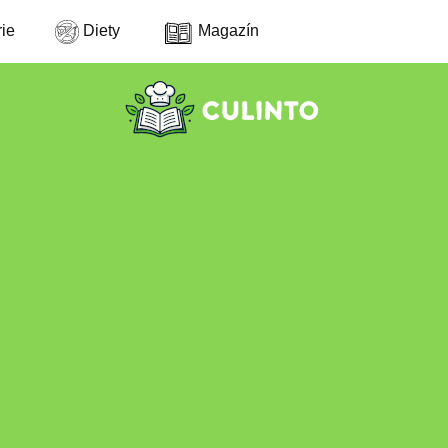
ie
Diety
Magazín