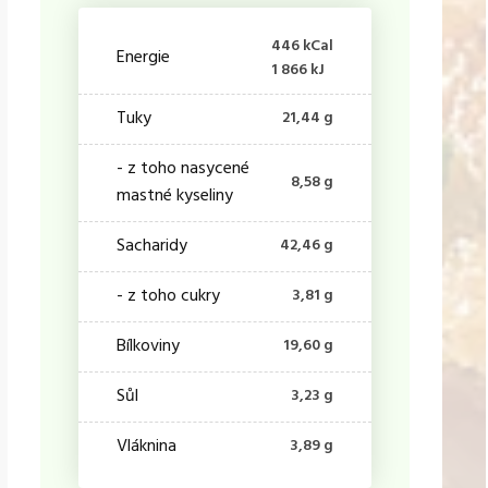
446 kCal
Energie
1 866 kJ
Tuky
21,44 g
- z toho nasycené
8,58 g
mastné kyseliny
Sacharidy
42,46 g
- z toho cukry
3,81 g
Bílkoviny
19,60 g
Sůl
3,23 g
Vláknina
3,89 g