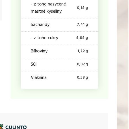
- z toho nasycené
0,14 g
mastné kyseliny
Sacharidy
7,41 g
- z toho cukry
4,04 g
Bílkoviny
1,72 g
Sůl
0,02 g
Vláknina
0,58 g