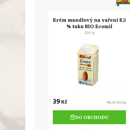
Krém mandlový na vaření 8,5
% tuku BIO Ecomil
200 g
39
Kč
195,00 Kč/kg
DO OBCHODU