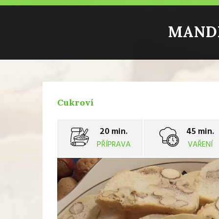
MANDL
Cukroví
20 min.
45 min.
PŘÍPRAVA
VAŘENÍ