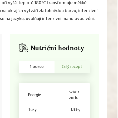
e při vyšší teplotě 180°C transformuje měkké
 na okrajích vytváří zlatohnědou barvu, intenzivní
 se na jazyku, uvolňují intenzivní mandlovou vůni.
Nutriční hodnoty
1 porce
Celý recept
52 kCal
Energie
218 kJ
Tuky
1,89 g