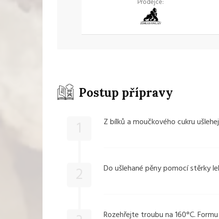
Prodejce:
Postup přípravy
Z bílků a moučkového cukru ušlehej
1
Do ušlehané pěny pomocí stěrky l
2
Rozehřejte troubu na 160°C. Formu 