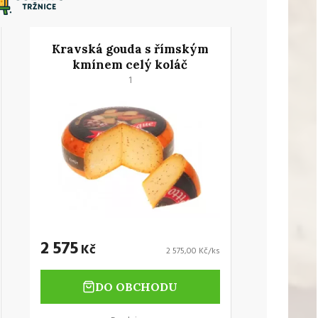
Kravská gouda s římským
kmínem celý koláč
1
2 575
Kč
2 575,00 Kč/ks
DO OBCHODU