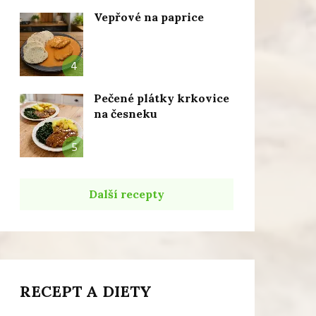
Vepřové na paprice
4
Pečené plátky krkovice
na česneku
5
Další recepty
RECEPT A DIETY