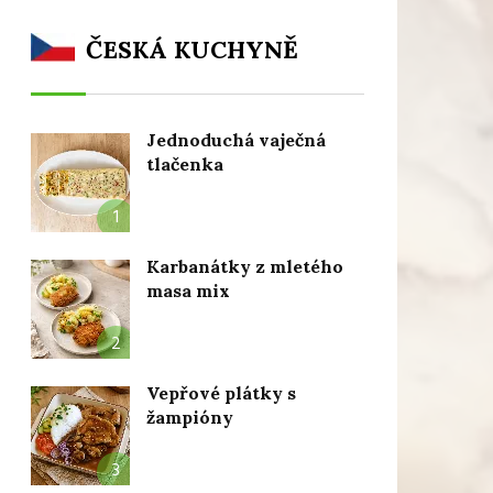
ČESKÁ KUCHYNĚ
Jednoduchá vaječná
tlačenka
1
Karbanátky z mletého
masa mix
2
Vepřové plátky s
žampióny
3