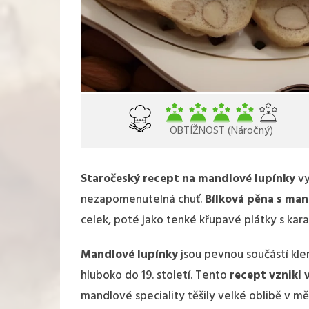
OBTÍŽNOST (Náročný)
Staročeský recept na mandlové lupínky
vy
nezapomenutelná chuť.
Bílková pěna s man
celek, poté jako tenké křupavé plátky s kar
Mandlové lupínky
jsou pevnou součástí klen
hluboko do 19. století. Tento
recept vznikl
mandlové speciality těšily velké oblibě v 