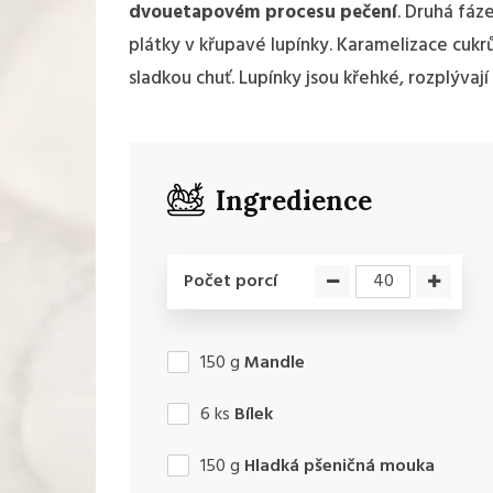
dvouetapovém procesu pečení
. Druhá fáz
plátky v křupavé lupínky. Karamelizace cukrů
sladkou chuť. Lupínky jsou křehké, rozplývají
Ingredience
Počet porcí
150
g
Mandle
6
ks
Bílek
150
g
Hladká pšeničná mouka