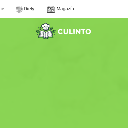
ie
Diety
Magazín