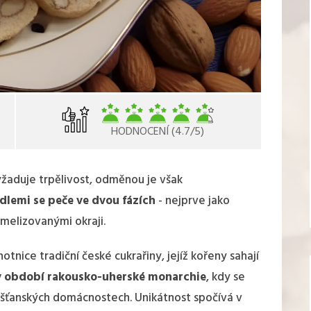
HODNOCENÍ (4.7/5)
žaduje trpělivost, odměnou je však
dlemi se peče ve dvou fázích
- nejprve jako
amelizovanými okraji.
otnice tradiční české cukrařiny, jejíž kořeny sahají
 v období rakousko-uherské monarchie
, kdy se
měšťanských domácnostech. Unikátnost spočívá v