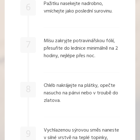
Pažitku nasekejte nadrobno,
6
vmíchejte jako poslední surovinu.
Mísu zakryjte potravinářskou fólií,
7
přesuňte do lednice minimálně na 2
hodiny, nejlépe přes noc.
Chléb nakrájejte na plátky, opečte
8
nasucho na pánvi nebo v troubě do
zlatova.
Vychlazenou sýrovou směs naneste
9
v silné vrstvě na teplé topinky,