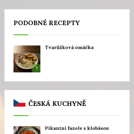
PODOBNÉ RECEPTY
Tvarůžková omáčka
1
ČESKÁ KUCHYNĚ
Pikantní fazole s klobásou