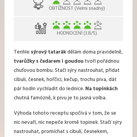
OBTÍŽNOST (Velmi snadný)
HODNOCENÍ (3.8/5)
Tenhle
sýrový tatarák
dělám doma pravidelně,
tvarůžky s čedarem i goudou
tvoří pořádnou
chuťovou bombu. Stačí sýry nastrouhat, přidat
cibuli, česnek, hořčici, kečup, trochu piva, dát
pár hodin vychladit do lednice.
Na topinkách
chutná famózně, k pivu je to jasná volba.
Výhoda tohoto receptu spočívá v tom, že se
nic nevaří, nic nepeče kromě topinek. Stačí sýry
nastrouhat, promíchat s cibulí, česnekem,