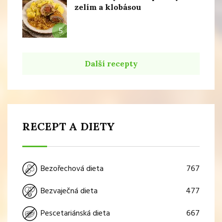
zelím a klobásou
5
Další recepty
RECEPT A DIETY
767
Bezořechová dieta
477
Bezvaječná dieta
667
Pescetariánská dieta