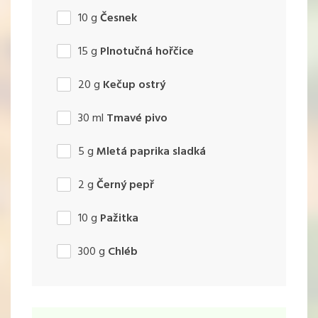
10
g
Česnek
15
g
Plnotučná hořčice
20
g
Kečup ostrý
30
ml
Tmavé pivo
5
g
Mletá paprika sladká
2
g
Černý pepř
10
g
Pažitka
300
g
Chléb