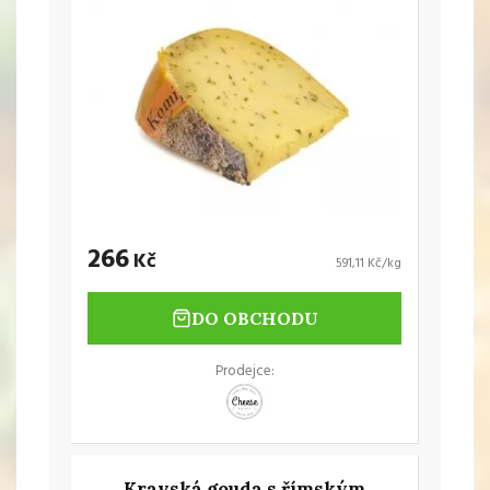
266
Kč
591,11 Kč/kg
DO OBCHODU
Prodejce:
Kravská gouda s římským