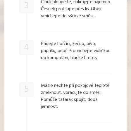
Cibuli oloupejte, nakrájejte najemno.
3
Česnek prolisujte přes lis. Obojí
vmíchejte do sýrové směsi.
Přidejte hořčici, kečup, pivo,
4
papriku, pepř. Promíchejte vidličkou
do kompaktní, hladké hmoty.
Máslo nechte při pokojové teplotě
5
změknout, vpracujte do směsi.
Pomůže tatarák spojit, dodá
jemnost.