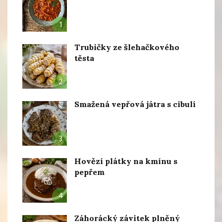
1
Trubičky ze šlehačkového
těsta
2
Smažená vepřová játra s cibulí
3
Hovězí plátky na kmínu s
pepřem
4
Záhorácký závitek plněný