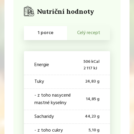
Nutriční hodnoty
1 porce
Celý recept
506 kCal
Energie
2 117 kJ
Tuky
24,83 g
- z toho nasycené
14,85 g
mastné kyseliny
Sacharidy
44,23 g
- z toho cukry
5,10 g