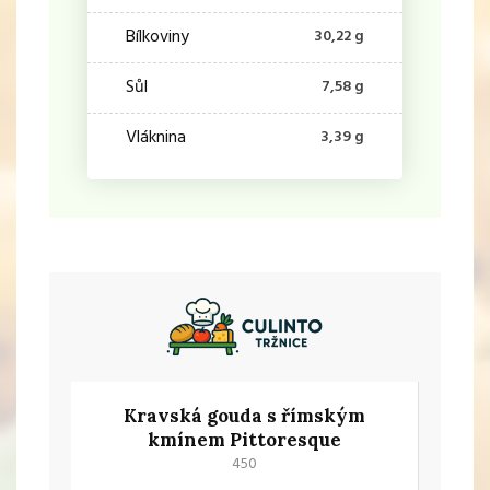
Bílkoviny
30,22 g
Sůl
7,58 g
Vláknina
3,39 g
Kravská gouda s římským
kmínem Pittoresque
450