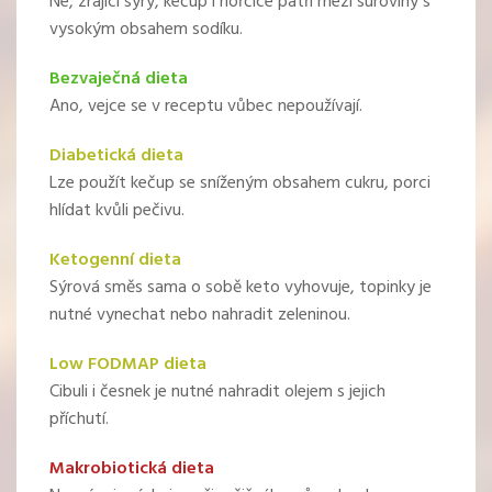
Ne, zrající sýry, kečup i hořčice patří mezi suroviny s
vysokým obsahem sodíku.
Bezvaječná dieta
Ano, vejce se v receptu vůbec nepoužívají.
Diabetická dieta
Lze použít kečup se sníženým obsahem cukru, porci
hlídat kvůli pečivu.
Ketogenní dieta
Sýrová směs sama o sobě keto vyhovuje, topinky je
nutné vynechat nebo nahradit zeleninou.
Low FODMAP dieta
Cibuli i česnek je nutné nahradit olejem s jejich
příchutí.
Makrobiotická dieta