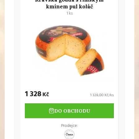
kmínem pul koláč
1 ks
1 328
Kč
1 328,00 Kč/ks
DO OBCHODU
Prodejce: