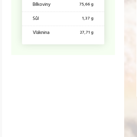
Bílkoviny
75,66 g
Sůl
1,37 g
Vláknina
27,71 g