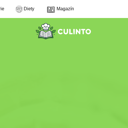
ie
Diety
Magazín