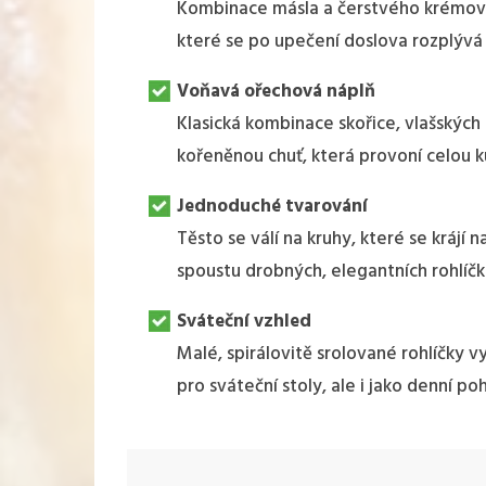
Kombinace másla a čerstvého krémové
které se po upečení doslova rozplývá 
Voňavá ořechová náplň
Klasická kombinace skořice, vlašských 
kořeněnou chuť, která provoní celou 
Jednoduché tvarování
Těsto se válí na kruhy, které se krájí n
spoustu drobných, elegantních rohlíčk
Sváteční vzhled
Malé, spirálovitě srolované rohlíčky vy
pro sváteční stoly, ale i jako denní po