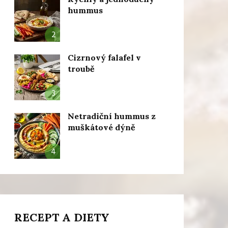
hummus
2
Cizrnový falafel v
troubě
3
Netradiční hummus z
muškátové dýně
4
RECEPT A DIETY