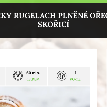
KY RUGELACH PLNĚNÉ OŘE
SKOŘICÍ
60 min.
1
CELKEM
PORCE