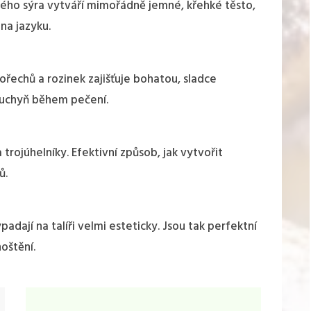
ho sýra vytváří mimořádně jemné, křehké těsto,
na jazyku.
ořechů a rozinek zajišťuje bohatou, sladce
kuchyň během pečení.
a trojúhelníky. Efektivní způsob, jak vytvořit
ů.
padají na talíři velmi esteticky. Jsou tak perfektní
hoštění.