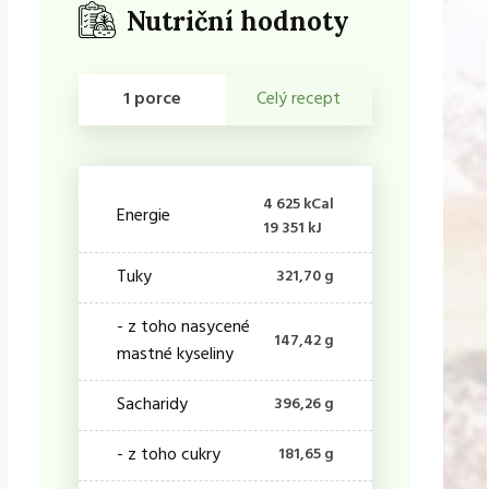
Nutriční hodnoty
1 porce
Celý recept
4 625 kCal
Energie
19 351 kJ
Tuky
321,70 g
- z toho nasycené
147,42 g
mastné kyseliny
Sacharidy
396,26 g
- z toho cukry
181,65 g