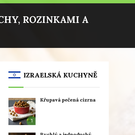
CHY, ROZINKAMI A
IZRAELSKÁ KUCHYNĚ
Křupavá pečená cizrna
1
Rychlý a jednoduchý