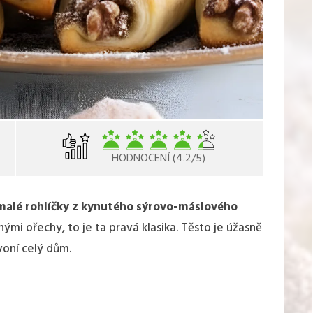
HODNOCENÍ (4.2/5)
malé rohlíčky z kynutého sýrovo-máslového
nými ořechy, to je ta pravá klasika. Těsto je úžasně
voní celý dům.