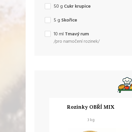
50
g
Cukr krupice
5
g
Skořice
10
ml
Tmavý rum
/pro namočení rozinek/
Rozinky OBŘÍ MIX
3 kg