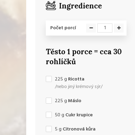
Ingredience
Počet porcí
Těsto 1 porce = cca 30
rohlíčků
225
g
Ricotta
/nebo jiný krémový sýr/
225
g
Máslo
50
g
Cukr krupice
5
g
Citronová kůra