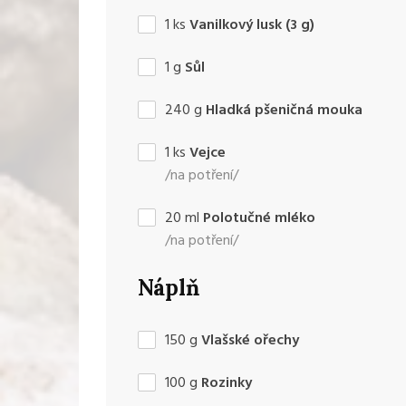
1
ks
Vanilkový lusk (3 g)
1
g
Sůl
240
g
Hladká pšeničná mouka
1
ks
Vejce
/na potření/
20
ml
Polotučné mléko
/na potření/
Náplň
150
g
Vlašské ořechy
100
g
Rozinky