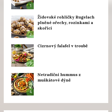
1
Židovské rohlíčky Rugelach
plněné ořechy, rozinkami a
skořicí
2
Cizrnový falafel v troubě
3
Netradiční hummus z
muškátové dýně
4