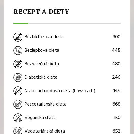
RECEPT A DIETY
300
Bezlaktózová dieta
445
Bezlepková dieta
480
Bezvaječná dieta
246
Diabetická dieta
149
Nízkosacharidová dieta (Low-carb)
668
Pescetariánská dieta
150
Veganská dieta
652
Vegetariánská dieta