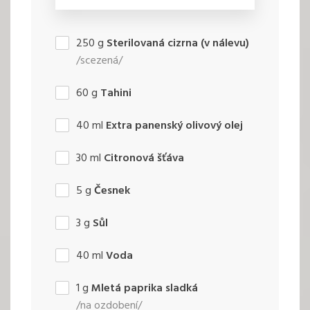
250
g
Sterilovaná cizrna (v nálevu)
/scezená/
60
g
Tahini
40
ml
Extra panenský olivový olej
30
ml
Citronová šťáva
5
g
Česnek
3
g
Sůl
40
ml
Voda
1
g
Mletá paprika sladká
/na ozdobení/