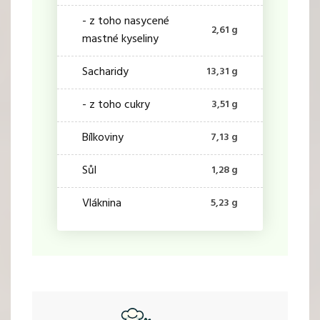
- z toho nasycené
2,61 g
mastné kyseliny
Sacharidy
13,31 g
- z toho cukry
3,51 g
Bílkoviny
7,13 g
Sůl
1,28 g
Vláknina
5,23 g