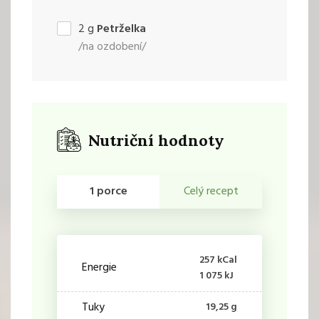
2
g
Petrželka
/na ozdobení/
Nutriční hodnoty
1 porce
Celý recept
257 kCal
Energie
1 075 kJ
Tuky
19,25 g