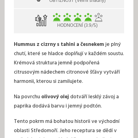
OBTÍŽNOST (Velmi snadný)
HODNOCENÍ (3.9/5)
Hummus z cizrny s tahini a česnekem
je plný
chutí, které se hladce doplňují v každém soustu.
Krémová struktura jemně podpořená
citrusovým nádechem citronové šťávy vytváří
harmonii, kterou si zamilujete.
Na povrchu
olivový olej
dotváří lesklý závoj a
paprika dodává barvu i jemný podtón.
Tento pokrm má bohatou historii ve východní
oblasti Středomoří. Jeho receptura se dědí v