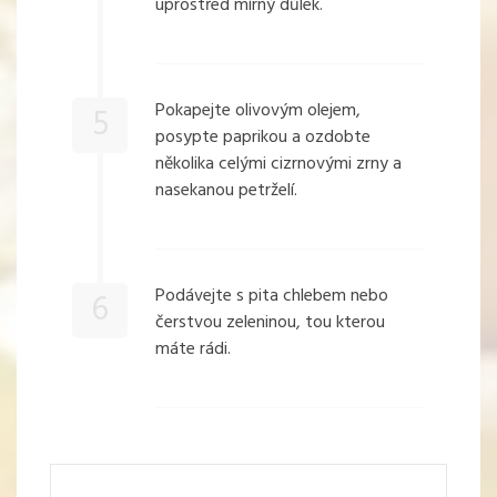
uprostřed mírný důlek.
Pokapejte olivovým olejem,
5
posypte paprikou a ozdobte
několika celými cizrnovými zrny a
nasekanou petrželí.
Podávejte s pita chlebem nebo
6
čerstvou zeleninou, tou kterou
máte rádi.