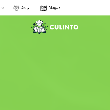
ie
Diety
Magazín