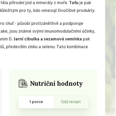
ěla přírodní jód a minerály z moře.
Tofu
je pak
důležitým pro ty, kdo omezují živočišné produkty.
ro chuť - působí protizánětlivě a podporuje
iitake, jsou známé svými imunomodulačními účinky,
amin D.
Jarní cibulka a sezamová semínka
pak
álů, především zinku a selenu. Tato kombinace
Nutriční hodnoty
1 porce
Celý recept