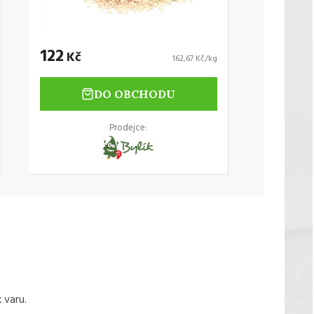
122
Kč
162,67 Kč/kg
DO OBCHODU
Prodejce:
 varu.