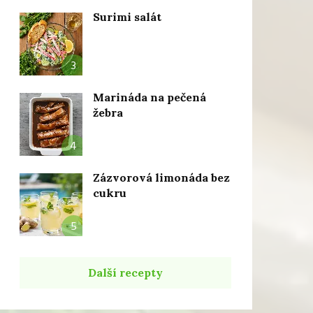
Surimi salát
3
Marináda na pečená
žebra
4
Zázvorová limonáda bez
cukru
5
Další recepty