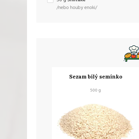
/nebo houby enoki/
Sezam bílý semínko
500 g