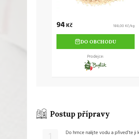
94
Kč
188,00 Kč/kg
DO OBCHODU
Prodejce:
Postup přípravy
Do hrnce nalijte vodu a přiveďte ji k
1