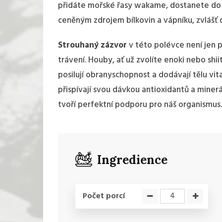
přidáte mořské řasy wakame, dostanete do t
ceněným zdrojem bílkovin a vápníku, zvlášť 
Strouhaný zázvor
v této polévce není jen p
trávení. Houby, ať už zvolíte enoki nebo sh
posilují obranyschopnost a dodávají tělu vit
přispívají svou dávkou antioxidantů a miner
tvoří perfektní podporu pro náš organismus.
Ingredience
Počet porcí