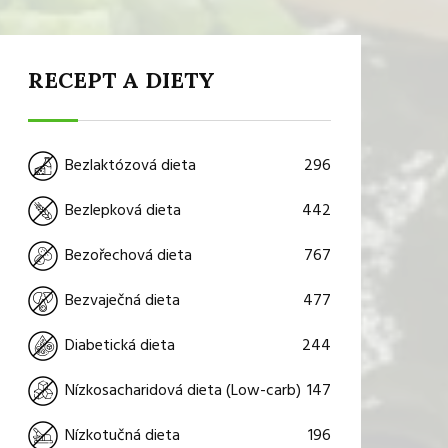
RECEPT A DIETY
296
Bezlaktózová dieta
442
Bezlepková dieta
767
Bezořechová dieta
477
Bezvaječná dieta
244
Diabetická dieta
147
Nízkosacharidová dieta (Low-carb)
196
Nízkotučná dieta