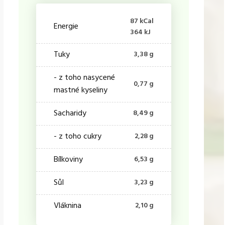
87 kCal
Energie
364 kJ
Tuky
3,38 g
- z toho nasycené
0,77 g
mastné kyseliny
Sacharidy
8,49 g
- z toho cukry
2,28 g
Bílkoviny
6,53 g
Sůl
3,23 g
Vláknina
2,10 g