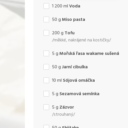
1 200
ml
Voda
50
g
Miso pasta
200
g
Tofu
/měkké, nakrájené na kostičky/
5
g
Mořská řasa wakame sušená
50
g
Jarní cibulka
10
ml
Sójová omáčka
5
g
Sezamová semínka
5
g
Zázvor
/strouhaný/
50
g
Shiitake