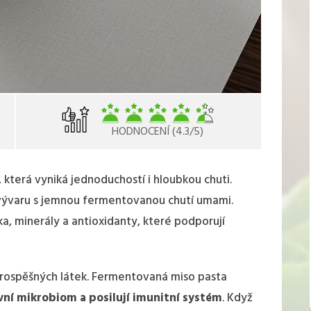
HODNOCENÍ (4.3/5)
, která vyniká jednoduchostí i hloubkou chuti.
vývaru s jemnou fermentovanou chutí umami.
a, minerály a antioxidanty, které podporují
prospěšných látek. Fermentovaná miso pasta
vní mikrobiom a posilují imunitní systém
. Když