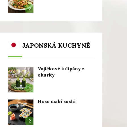
2
JAPONSKÁ KUCHYNĚ
Vajíčkové tulipány z
okurky
1
Hoso maki sushi
2