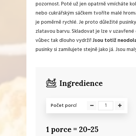
pozornost. Poté už jen opatrně vmícháte kok
nebo cukrářským sáčkem tvoříte malé hromá
je poměrně rychlé. Je proto důležité pusinky 
zlatavou barvu. Skladovat je lze v uzavřené d
vůbec tak dlouho vydrží!
Jsou totiž neodol
pusinky si zamilujete stejně jako já. Jsou 
Ingredience
Počet porcí
1 porce = 20-25