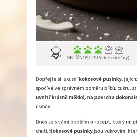
OBTÍŽNOST (Středně náročný)
Dopřejte si luxusní
kokosové pusinky
, jeji
spočívá ve správném poměru bílků, cukru, 
uvnitř krásně měkké, na povrchu dokonale
úsměv.
Dnes se s vámi podělím o recept, který mi př
chutí.
Kokosové pusinky
jsou vukrovím, kte