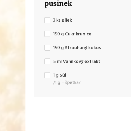
pusinek
3
ks
Bílek
150
g
Cukr krupice
150
g
Strouhaný kokos
5
ml
Vanilkový extrakt
1
g
Sůl
/1 g = špetka/