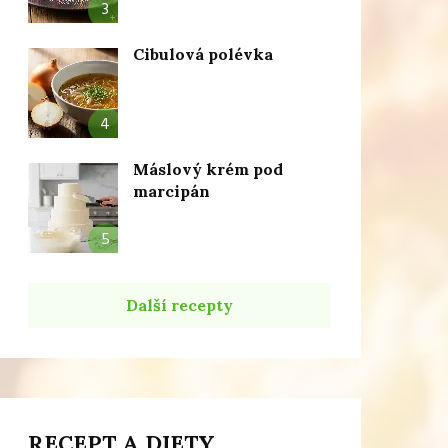
3
Cibulová polévka
4
Máslový krém pod
marcipán
5
Další recepty
RECEPT A DIETY