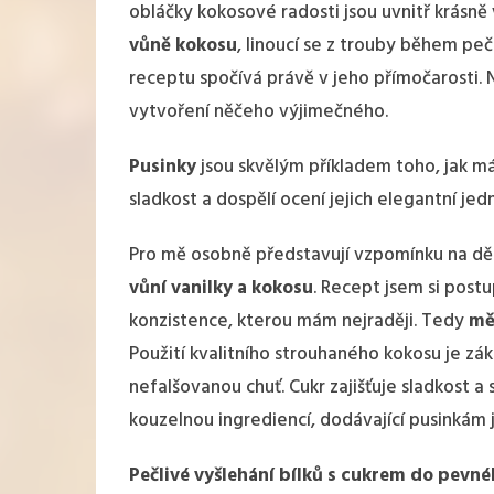
obláčky kokosové radosti jsou uvnitř krásně
vůně kokosu
, linoucí se z trouby během pe
receptu spočívá právě v jeho přímočarosti. 
vytvoření něčeho výjimečného.
Pusinky
jsou skvělým příkladem toho, jak málo
sladkost a dospělí ocení jejich elegantní je
Pro mě osobně představují vzpomínku na děts
vůní vanilky a kokosu
. Recept jsem si post
konzistence, kterou mám nejraději. Tedy
mě
Použití kvalitního strouhaného kokosu je z
nefalšovanou chuť. Cukr zajišťuje sladkost a s
kouzelnou ingrediencí, dodávající pusinkám 
Pečlivé vyšlehání bílků s cukrem do pevné