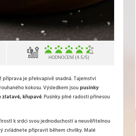
HODNOCENÍ (4.5/5)
chž příprava je překvapivě snadná. Tajemství
strouhaného kokosu. Výsledkem jsou
pusinky
 zlatavé, křupavé
. Pusinky plné radosti přinesou
irostl k srdci svou jednoduchostí a neuvěřitelnou
rý zvládnete připravit během chvilky. Malé