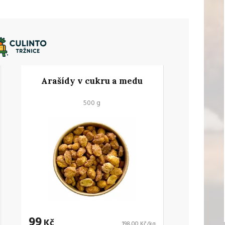
Arašídy v cukru a medu
500 g
99
Kč
198,00 Kč/kg