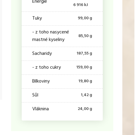
Energie
6 916 kJ
Tuky
99,00 g
- z toho nasycené
85,50 g
mastné kyseliny
Sacharidy
187,55 g
- z toho cukry
159,00 g
Bílkoviny
19,80 g
Sůl
1,42 g
Vláknina
24,00 g