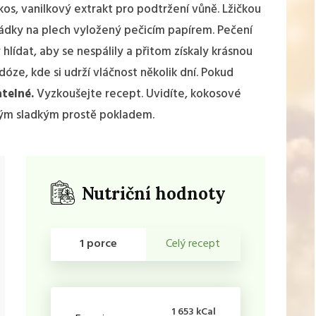
os, vanilkový extrakt pro podtržení vůně. Lžičkou
dky na plech vyložený pečicím papírem. Pečení
hlídat, aby se nespálily a přitom získaly krásnou
óze, kde si udrží vláčnost několik dní. Pokud
atelné.
Vyzkoušejte recept. Uvidíte, kokosové
malým sladkým prostě pokladem.
Nutriční hodnoty
1 porce
Celý recept
1 653 kCal