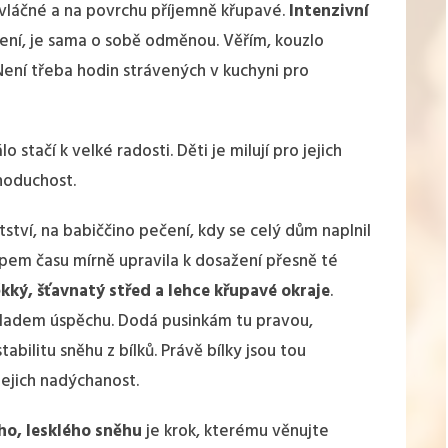
 vláčné a na povrchu příjemně křupavé.
Intenzivní
čení, je sama o sobě odměnou. Věřím, kouzlo
Není třeba hodin strávených v kuchyni pro
 stačí k velké radosti. Děti je milují pro jejich
dnoduchost.
tví, na babiččino pečení, kdy se celý dům naplnil
upem času mírně upravila k dosažení přesně té
kký, šťavnatý střed a lehce křupavé okraje
.
ákladem úspěchu. Dodá pusinkám tu pravou,
tabilitu sněhu z bílků. Právě bílky jsou tou
jejich nadýchanost.
ho, lesklého sněhu
je krok, kterému věnujte