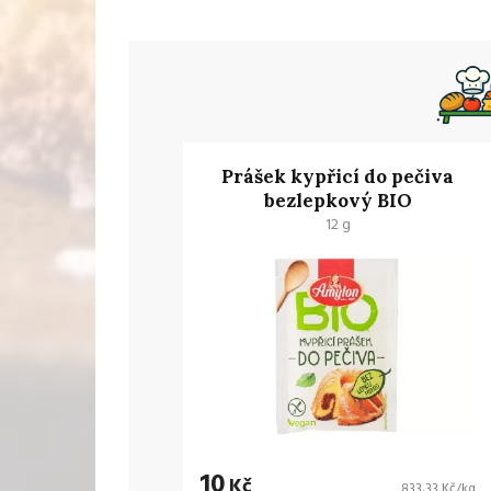
Prášek kypřicí do pečiva
bezlepkový BIO
12 g
10
Kč
833,33 Kč/kg