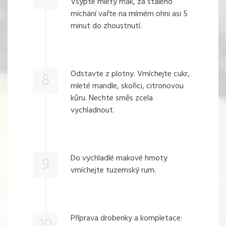
Vsypte mletý mák, za stálého
míchání vařte na mírném ohni asi 5
minut do zhoustnutí.
Odstavte z plotny. Vmíchejte cukr,
8
mleté mandle, skořici, citronovou
kůru. Nechte směs zcela
vychladnout.
Do vychladlé makové hmoty
9
vmíchejte tuzemský rum.
Příprava drobenky a kompletace:
10