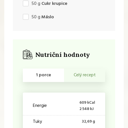
50
g
Cukr krupice
50
g
Máslo
Nutriční hodnoty
1 porce
Celý recept
609 kCal
Energie
2 548 kJ
Tuky
32,69 g