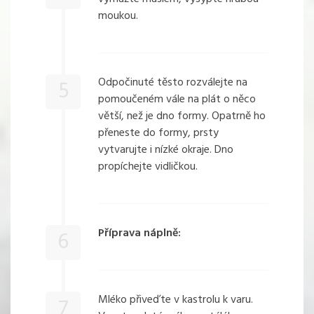
moukou.
Odpočinuté těsto rozválejte na
5
pomoučeném vále na plát o něco
větší, než je dno formy. Opatrně ho
přeneste do formy, prsty
vytvarujte i nízké okraje. Dno
propíchejte vidličkou.
Příprava náplně:
6
Mléko přiveďte v kastrolu k varu.
7