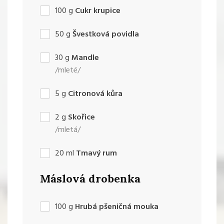
100
g
Cukr krupice
50
g
Švestková povidla
30
g
Mandle
/mleté/
5
g
Citronová kůra
2
g
Skořice
/mletá/
20
ml
Tmavý rum
Máslová drobenka
100
g
Hrubá pšeničná mouka