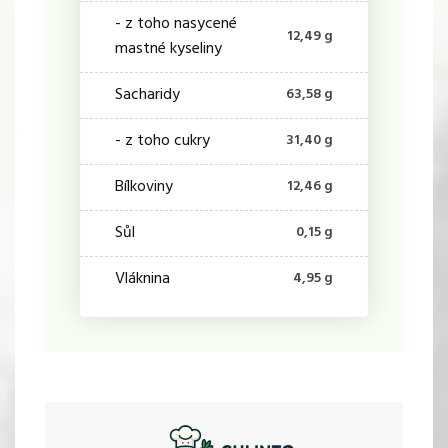
- z toho nasycené
12,49 g
mastné kyseliny
Sacharidy
63,58 g
- z toho cukry
31,40 g
Bílkoviny
12,46 g
Sůl
0,15 g
Vláknina
4,95 g