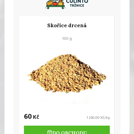
Skořice drcená
100 g
60
Kč
1 260,00 Kč/kg
DO OBCHODU