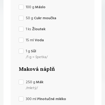
100
g
Máslo
50
g
Cukr moučka
1
ks
Žloutek
15
ml
Voda
1
g
Sůl
/1 g = špetka/
Maková náplň
250
g
Mák
/mletý/
300
ml
Plnotučné mléko