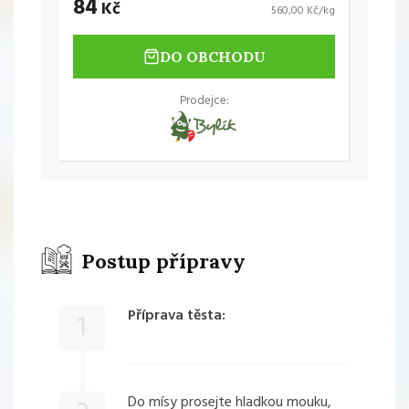
84
Kč
560,00 Kč/kg
DO OBCHODU
Prodejce:
Postup přípravy
Příprava těsta:
1
Do mísy prosejte hladkou mouku,