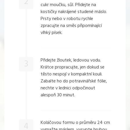
2
cukr moučku, sůl. Přidejte na
kostičky nakrájené studené máslo.
Prsty nebo v robotu rychle
zpracujte na směs připomínající
vlhký písek.
Přidejte žloutek, ledovou vodu.
3
Krátce propracujte, jen dokud se
těsto nespojí v kompaktní kouli.
Zabalte ho do potravinářské fólie,
nechte v lednici odpočinout
alespoň 30 minut.
Koláčovou formu o průměru 24 cm
4
vymažte máslem, vysypte hrubou