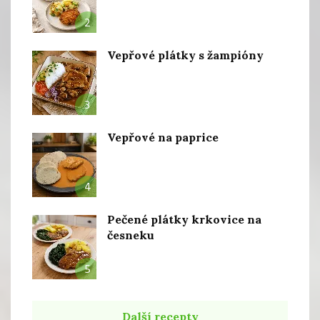
2
Vepřové plátky s žampióny
3
Vepřové na paprice
4
Pečené plátky krkovice na
česneku
5
Další recepty