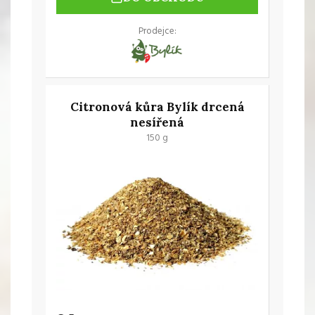
Prodejce:
Citronová kůra Bylík drcená
nesířená
150 g