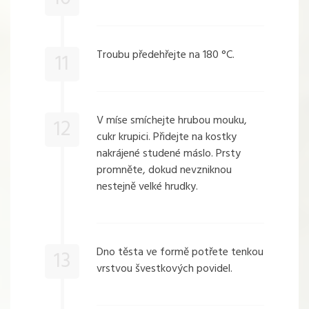
Troubu předehřejte na 180 °C.
11
V míse smíchejte hrubou mouku,
12
cukr krupici. Přidejte na kostky
nakrájené studené máslo. Prsty
promněte, dokud nevzniknou
nestejně velké hrudky.
Dno těsta ve formě potřete tenkou
13
vrstvou švestkových povidel.