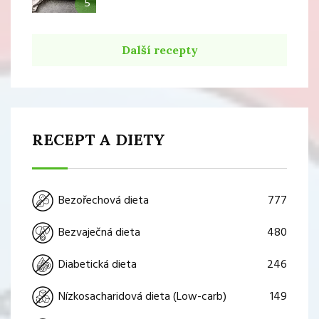
5
Další recepty
RECEPT A DIETY
777
Bezořechová dieta
480
Bezvaječná dieta
246
Diabetická dieta
149
Nízkosacharidová dieta (Low-carb)