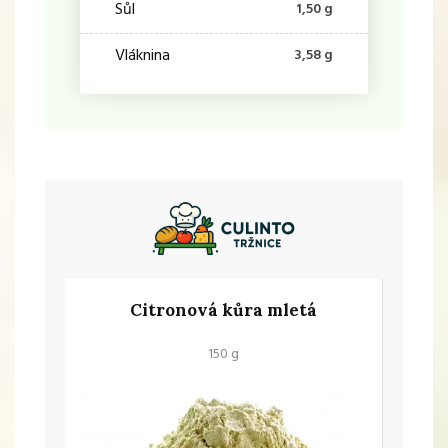
Sůl
1,50 g
Vláknina
3,58 g
Citronová kůra mletá
150 g