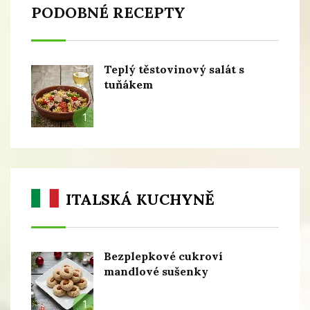
PODOBNÉ RECEPTY
Teplý těstovinový salát s
tuňákem
1
ITALSKÁ KUCHYNĚ
Bezplepkové cukroví
mandlové sušenky
1