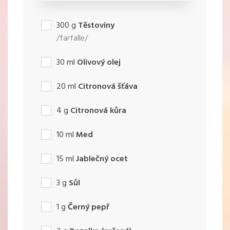
300
g
Těstoviny
/farfalle/
30
ml
Olivový olej
20
ml
Citronová šťáva
4
g
Citronová kůra
10
ml
Med
15
ml
Jablečný ocet
3
g
Sůl
1
g
Černý pepř