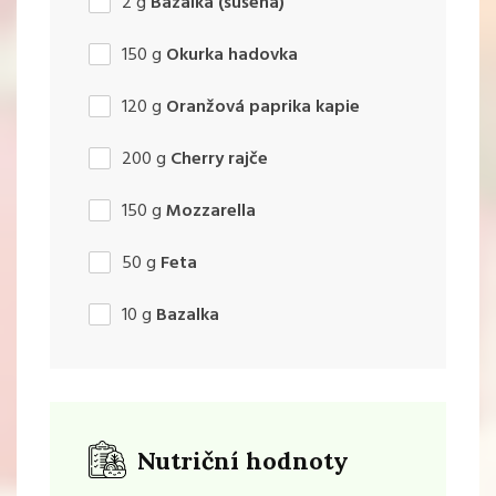
2
g
Bazalka (sušená)
150
g
Okurka hadovka
120
g
Oranžová paprika kapie
200
g
Cherry rajče
150
g
Mozzarella
50
g
Feta
10
g
Bazalka
Nutriční hodnoty