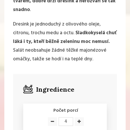
tvarem, dobře drží dresink a nerozvaří se tak
snadno
.
Dresink je jednoduchý z olivového oleje,
citronu, trochu medu a octu.
Sladkokyselá chuť
láká i ty, kteří běžně zeleninu moc nemusí.
Salát neobsahuje žádné těžké majonézové
omáčky, takže se hodí i na teplé dny.
Ingredience
Počet porcí