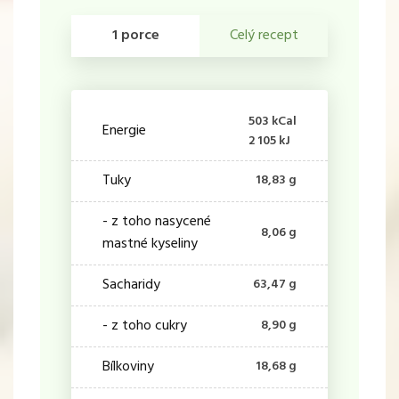
1 porce
Celý recept
503 kCal
Energie
2 105 kJ
Tuky
18,83 g
- z toho nasycené
8,06 g
mastné kyseliny
Sacharidy
63,47 g
- z toho cukry
8,90 g
Bílkoviny
18,68 g