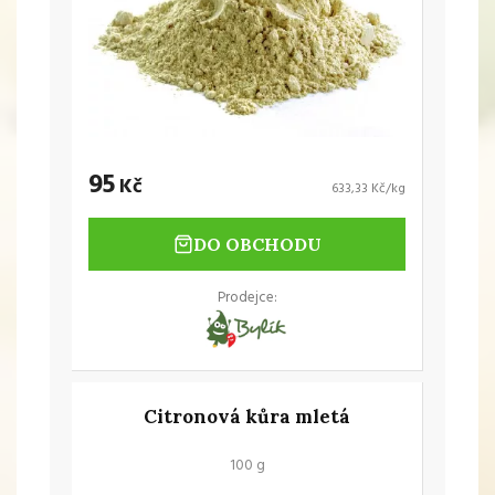
95
Kč
633,33 Kč/kg
DO OBCHODU
Prodejce:
Citronová kůra mletá
100 g