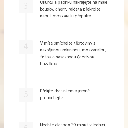
Okurku a papriku nakrájejte na malé
3
kousky, cherry rajčata překrojte
napůl, mozzarellu přepulte.
V míse smíchejte těstoviny s
4
nakrájenou zeleninou, mozzarellou,
fetou a nasekanou čerstvou
bazalkou.
Přelijte dresinkem a jemně
5
promíchejte.
Nechte alespoň 30 minut v lednici,