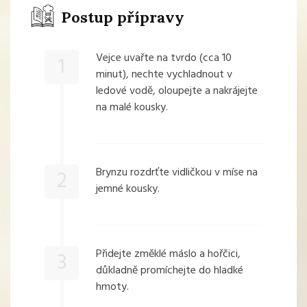
Postup přípravy
Vejce uvařte na tvrdo (cca 10
1
minut), nechte vychladnout v
ledové vodě, oloupejte a nakrájejte
na malé kousky.
Brynzu rozdrťte vidličkou v míse na
2
jemné kousky.
Přidejte změklé máslo a hořčici,
3
důkladně promíchejte do hladké
hmoty.