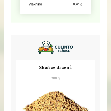
Vláknina
0,41 g
Skořice drcená
200 g