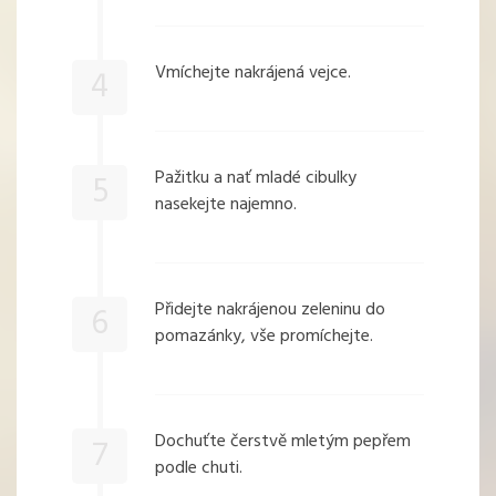
Vmíchejte nakrájená vejce.
4
Pažitku a nať mladé cibulky
5
nasekejte najemno.
Přidejte nakrájenou zeleninu do
6
pomazánky, vše promíchejte.
Dochuťte čerstvě mletým pepřem
7
podle chuti.