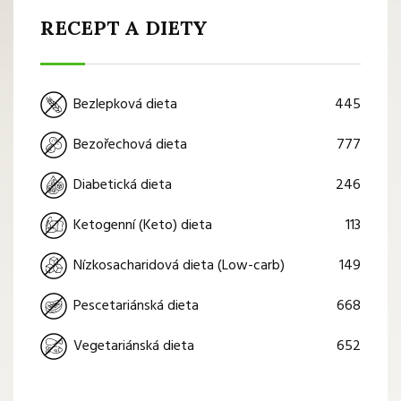
RECEPT A DIETY
445
Bezlepková dieta
777
Bezořechová dieta
246
Diabetická dieta
113
Ketogenní (Keto) dieta
149
Nízkosacharidová dieta (Low-carb)
668
Pescetariánská dieta
652
Vegetariánská dieta