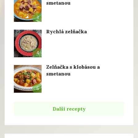
smetanou
3
Rychlá zelňačka
4
Zelňačka s klobásou a
smetanou
5
Další recepty