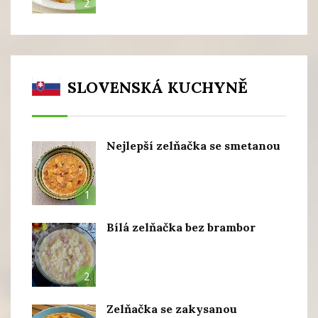
2
SLOVENSKÁ KUCHYNĚ
Nejlepší zelňačka se smetanou
1
Bílá zelňačka bez brambor
2
Zelňačka se zakysanou