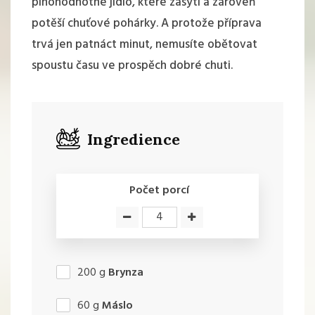
plnohodnotné jídlo, které zasytí a zároveň
potěší chuťové pohárky. A protože příprava
trvá jen patnáct minut, nemusíte obětovat
spoustu času ve prospěch dobré chuti.
Ingredience
Počet porcí
200
g
Brynza
60
g
Máslo