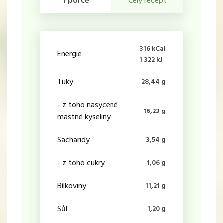
1 porce
Celý recept
316 kCal
Energie
1 322 kJ
Tuky
28,44 g
- z toho nasycené
16,23 g
mastné kyseliny
Sacharidy
3,54 g
- z toho cukry
1,06 g
Bílkoviny
11,21 g
Sůl
1,20 g