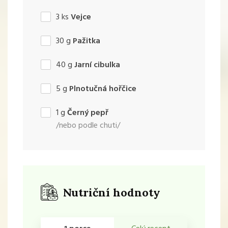
3
ks
Vejce
30
g
Pažitka
40
g
Jarní cibulka
5
g
Plnotučná hořčice
1
g
Černý pepř
/nebo podle chuti/
Nutriční hodnoty