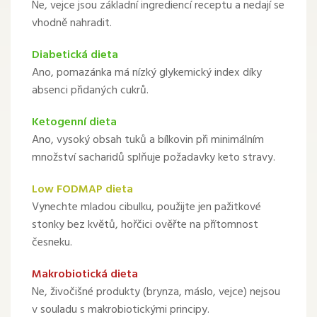
Ne, vejce jsou základní ingrediencí receptu a nedají se
vhodně nahradit.
Diabetická dieta
Ano, pomazánka má nízký glykemický index díky
absenci přidaných cukrů.
Ketogenní dieta
Ano, vysoký obsah tuků a bílkovin při minimálním
množství sacharidů splňuje požadavky keto stravy.
Low FODMAP dieta
Vynechte mladou cibulku, použijte jen pažitkové
stonky bez květů, hořčici ověřte na přítomnost
česneku.
Makrobiotická dieta
Ne, živočišné produkty (brynza, máslo, vejce) nejsou
v souladu s makrobiotickými principy.