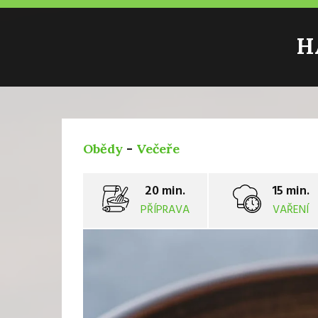
H
Obědy
-
Večeře
20 min.
15 min.
PŘÍPRAVA
VAŘENÍ