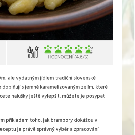
HODNOCENÍ (4.6/5)
m, ale vydatným jídlem tradiční slovenské
e doplňují s jemně karamelizovaným zelím, které
cete halušky ještě vylepšit, můžete je posypat
m příkladem toho, jak brambory dokážou v
 receptu je právě správný výběr a zpracování