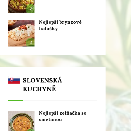
2
Nejlepší brynzové
halušky
3
SLOVENSKÁ
KUCHYNĚ
Nejlepší zelňačka se
smetanou