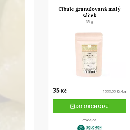
Cibule granulovaná malý
sáček
35 g
35
Kč
1 000,00 Kč/kg
DO OBCHODU
Prodejce: