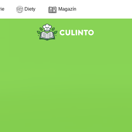
ie
Diety
Magazín