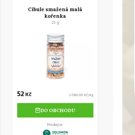
Cibule smažená malá
kořenka
25 g
52
Kč
2 080,00 Kč/kg
DO OBCHODU
Prodejce: