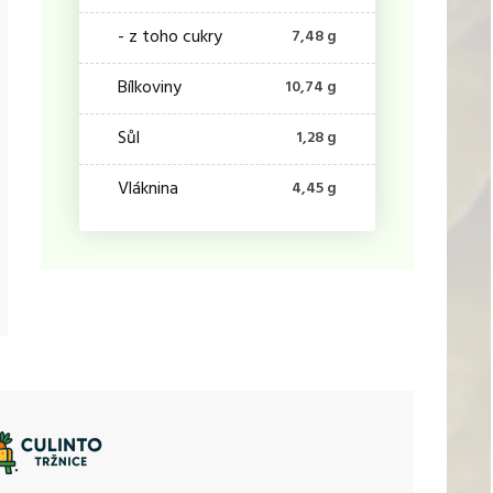
- z toho cukry
7,48 g
Bílkoviny
10,74 g
Sůl
1,28 g
Vláknina
4,45 g