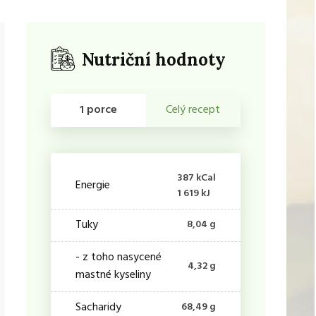
Nutriční hodnoty
1 porce
Celý recept
387 kCal
Energie
1 619 kJ
Tuky
8,04 g
- z toho nasycené
4,32 g
mastné kyseliny
Sacharidy
68,49 g