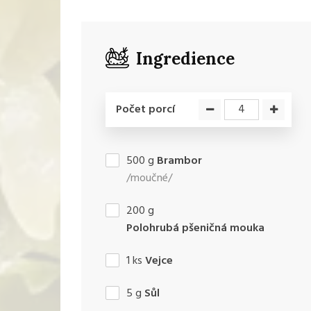
Ingredience
Počet porcí
500
g
Brambor
/moučné/
200
g
Polohrubá pšeničná mouka
1
ks
Vejce
5
g
Sůl