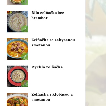
1
Bílá zelňačka bez
brambor
2
Zelňačka se zakysanou
smetanou
3
Rychlá zelňačka
4
Zelňačka s klobásou a
smetanou