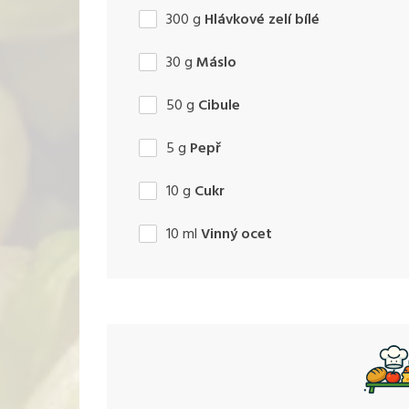
300
g
Hlávkové zelí bílé
30
g
Máslo
50
g
Cibule
5
g
Pepř
10
g
Cukr
10
ml
Vinný ocet