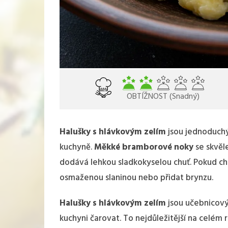
OBTÍŽNOST (Snadný)
Halušky s hlávkovým zelím
jsou jednoduchý
kuchyně.
Měkké bramborové noky
se skvěl
dodává lehkou sladkokyselou chuť. Pokud ch
osmaženou slaninou nebo přidat brynzu.
Halušky s hlávkovým zelím
jsou učebnicový
kuchyni čarovat. To nejdůležitější na celém