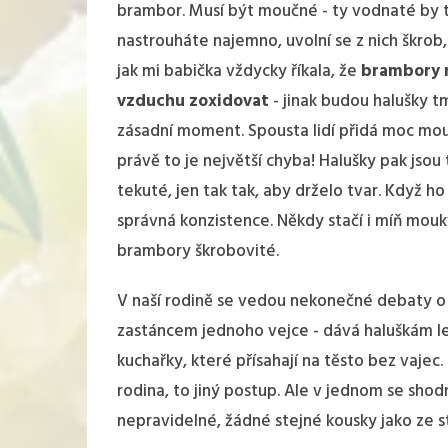
brambor. Musí být moučné - ty vodnaté by t
nastrouháte najemno, uvolní se z nich škrob, 
jak mi babička vždycky říkala, že
brambory m
vzduchu zoxidovat
- jinak budou halušky 
zásadní moment. Spousta lidí přidá moc mouk
právě to je největší chyba! Halušky pak jsou
tekuté, jen tak tak, aby drželo tvar. Když ho
správná konzistence. Někdy stačí i míň mouky,
brambory škrobovité.
V naší rodině se vedou nekonečné debaty 
zastáncem jednoho vejce - dává haluškám lep
kuchařky, které přísahají na těsto bez vajec
rodina, to jiný postup. Ale v jednom se shod
nepravidelné, žádné stejné kousky jako ze s