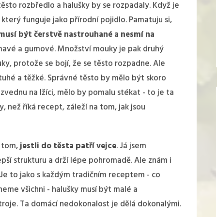
ěsto rozbředlo a halušky by se rozpadaly. Když je
který funguje jako přírodní pojidlo. Pamatuju si,
usí být čerstvě nastrouhané a nesmí na
tmavé a gumové. Množství mouky je pak druhý
y, protože se bojí, že se těsto rozpadne. Ale
 tuhé a těžké. Správné těsto by mělo být skoro
 zvednu na lžíci, mělo by pomalu stékat - to je ta
 než říká recept, záleží na tom, jak jsou
o tom,
jestli do těsta patří vejce
. Já jsem
ší strukturu a drží lépe pohromadě. Ale znám i
. Je to jako s každým tradičním receptem - co
neme všichni - halušky musí být malé a
troje. Ta domácí nedokonalost je dělá dokonalými.