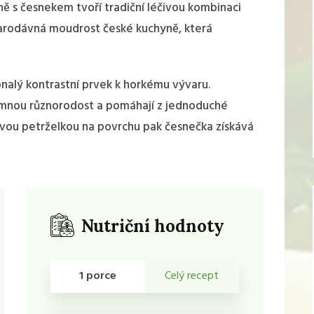
ně s česnekem tvoří tradiční léčivou kombinaci
tarodávná moudrost české kuchyně, která
nalý kontrastní prvek k horkému vývaru.
jemnou různorodost a pomáhají z jednoduché
stvou petrželkou na povrchu pak česnečka získává
Nutriční hodnoty
1 porce
Celý recept