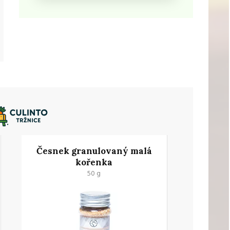
Česnek granulovaný malá
kořenka
50 g