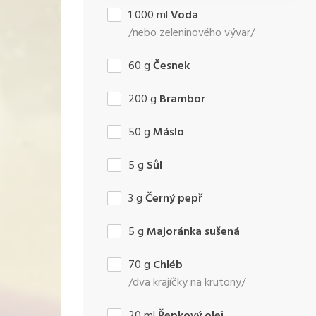
1 000
ml
Voda
/nebo zeleninového vývar/
60
g
Česnek
200
g
Brambor
50
g
Máslo
5
g
Sůl
3
g
Černý pepř
5
g
Majoránka sušená
70
g
Chléb
/dva krajíčky na krutony/
20
ml
Řepkový olej