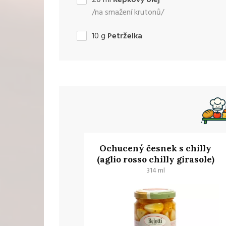
/na smažení krutonů/
10
g
Petrželka
Ochucený česnek s chilly
(aglio rosso chilly girasole)
314 ml