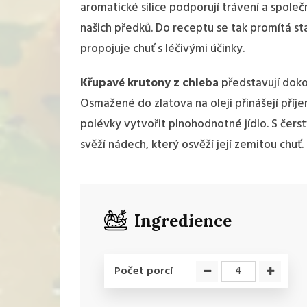
aromatické silice podporují trávení a společ
našich předků. Do receptu se tak promítá s
propojuje chuť s léčivými účinky.
Křupavé krutony z chleba
představují doko
Osmažené do zlatova na oleji přinášejí pří
polévky vytvořit plnohodnotné jídlo. S čer
svěží nádech, který osvěží její zemitou chuť.
Ingredience
Počet porcí