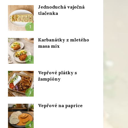
Jednoduchá vaječná
tlačenka
1
Karbanátky z mletého
masa mix
2
Vepřové plátky s
žampióny
3
Vepřové na paprice
4