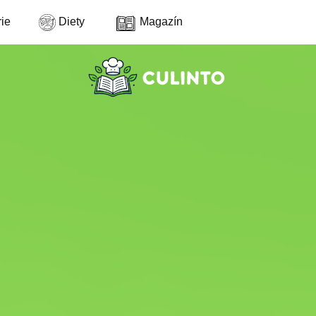
ie
Diety
Magazín