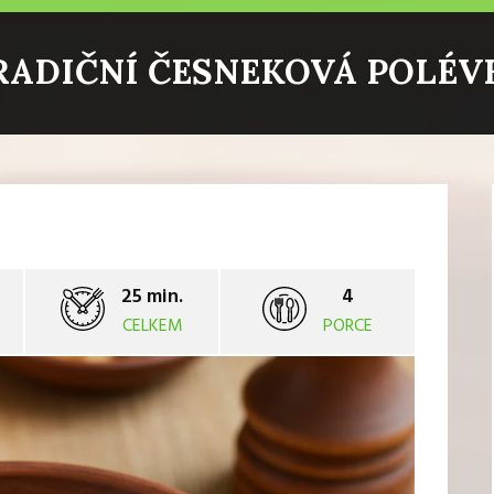
RADIČNÍ ČESNEKOVÁ POLÉV
25 min.
4
CELKEM
PORCE