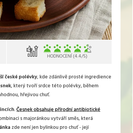
HODNOCENÍ (4.4/5)
ší české polévky
, kde zdánlivě prosté ingredience
esnek
, který tvoří srdce této polévky, během
ahodnou, hřejivou chuť.
čincích
.
Česnek obsahuje přírodní antibiotické
kombinaci s majoránkou vytváří směs, která
ánka
zde není jen bylinkou pro chuť - její