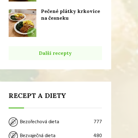
Pečené plátky krkovice
na česneku
5
Další recepty
RECEPT A DIETY
777
Bezořechová dieta
480
Bezvaječná dieta