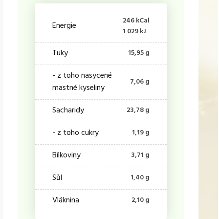
246 kCal
Energie
1 029 kJ
Tuky
15,95 g
- z toho nasycené
7,06 g
mastné kyseliny
Sacharidy
23,78 g
- z toho cukry
1,19 g
Bílkoviny
3,71 g
Sůl
1,40 g
Vláknina
2,10 g