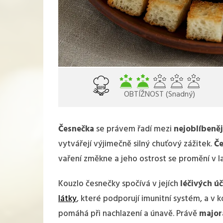
OBTÍŽNOST (Snadný)
Česnečka
se právem řadí mezi
nejoblíbeněj
vytvářejí výjimečně silný chuťový zážitek.
Č
vaření změkne a jeho ostrost se promění v l
Kouzlo česnečky spočívá v jejích
léčivých ú
látky
, které podporují imunitní systém, a v 
pomáhá při nachlazení a únavě. Právě
major