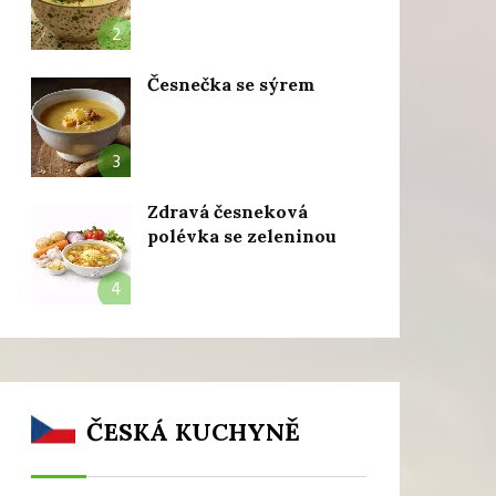
2
Česnečka se sýrem
3
Zdravá česneková
polévka se zeleninou
4
ČESKÁ KUCHYNĚ