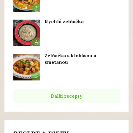
3
Rychlá zelňačka
4
Zelňačka s klobásou a
smetanou
5
Další recepty