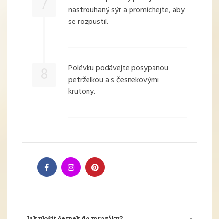
7
nastrouhaný sýr a promíchejte, aby
se rozpustil.
Polévku podávejte posypanou
8
petrželkou a s česnekovými
krutony.
Jak uložit česnek do mrazáku?