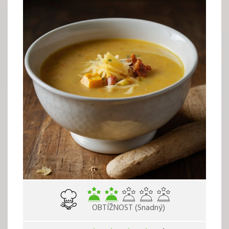
OBTÍŽNOST (Snadný)