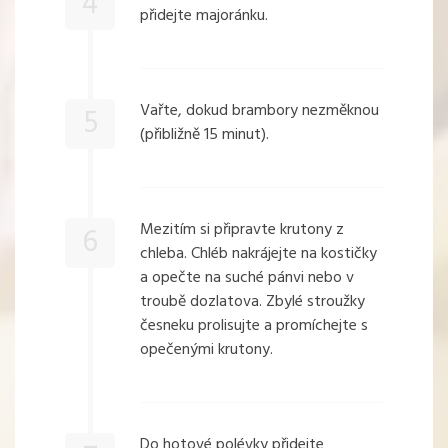
4
přidejte majoránku.
Vařte, dokud brambory nezměknou
5
(přibližně 15 minut).
Mezitím si připravte krutony z
6
chleba. Chléb nakrájejte na kostičky
a opečte na suché pánvi nebo v
troubě dozlatova. Zbylé stroužky
česneku prolisujte a promíchejte s
opečenými krutony.
Do hotové polévky přidejte