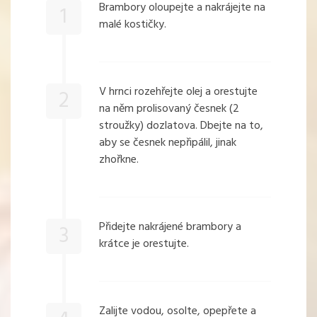
Brambory oloupejte a nakrájejte na
1
malé kostičky.
V hrnci rozehřejte olej a orestujte
2
na něm prolisovaný česnek (2
stroužky) dozlatova. Dbejte na to,
aby se česnek nepřipálil, jinak
zhořkne.
Přidejte nakrájené brambory a
3
krátce je orestujte.
Zalijte vodou, osolte, opepřete a