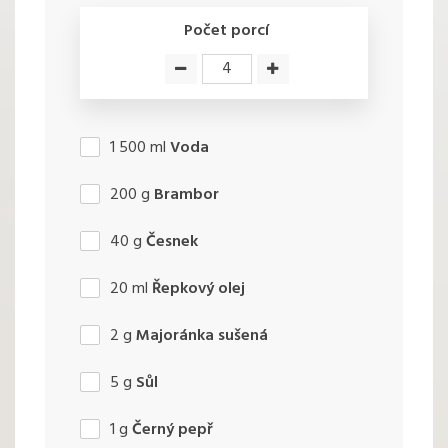
Počet porcí
1 500
ml
Voda
200
g
Brambor
40
g
Česnek
20
ml
Řepkový olej
2
g
Majoránka sušená
5
g
Sůl
1
g
Černý pepř