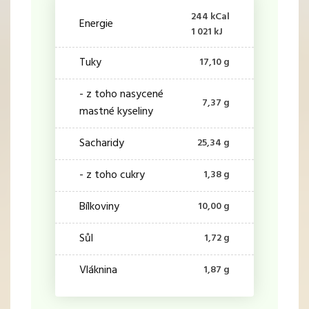
244 kCal
Energie
1 021 kJ
Tuky
17,10 g
- z toho nasycené
7,37 g
mastné kyseliny
Sacharidy
25,34 g
- z toho cukry
1,38 g
Bílkoviny
10,00 g
Sůl
1,72 g
Vláknina
1,87 g