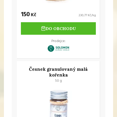
150
Kč
230,77 Kč/kg
DO OBCHODU
Prodejce:
Česnek granulovaný malá
kořenka
50 g