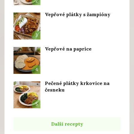
2
Vepřové plátky s žampióny
3
Vepřové na paprice
4
Pečené plátky krkovice na
česneku
5
Další recepty