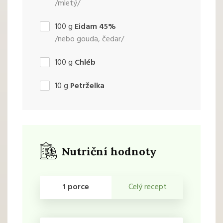
/mletý/
100
g
Eidam 45%
/nebo gouda, čedar/
100
g
Chléb
10
g
Petrželka
Nutriční hodnoty
1 porce
Celý recept