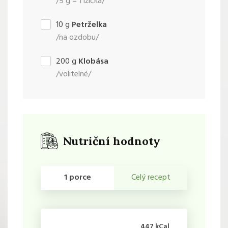
/5 g = 1 lžička/
10
g
Petrželka
/na ozdobu/
200
g
Klobása
/volitelné/
Nutriční hodnoty
1 porce
Celý recept
447 kCal