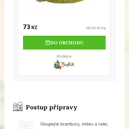
73
Kč
365,00 Kč/kg
DO OBCHODU
Prodejce:
Postup přípravy
Oloupejte brambory, mrkev a celer,
1