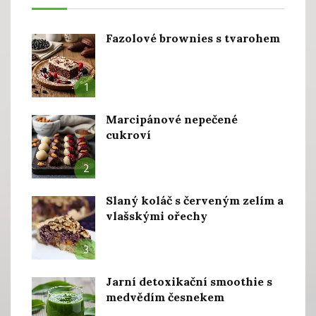
Fazolové brownies s tvarohem
1
Marcipánové nepečené
cukroví
2
Slaný koláč s červeným zelím a
vlašskými ořechy
3
Jarní detoxikační smoothie s
medvědím česnekem