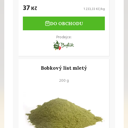
37
Kč
1 233,33 Kč/kg
DO OBCHODU
Prodejce:
Bobkový list mletý
200 g