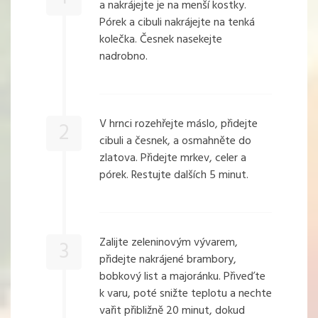
a nakrájejte je na menší kostky.
Pórek a cibuli nakrájejte na tenká
kolečka. Česnek nasekejte
nadrobno.
V hrnci rozehřejte máslo, přidejte
2
cibuli a česnek, a osmahněte do
zlatova. Přidejte mrkev, celer a
pórek. Restujte dalších 5 minut.
Zalijte zeleninovým vývarem,
3
přidejte nakrájené brambory,
bobkový list a majoránku. Přiveďte
k varu, poté snižte teplotu a nechte
vařit přibližně 20 minut, dokud