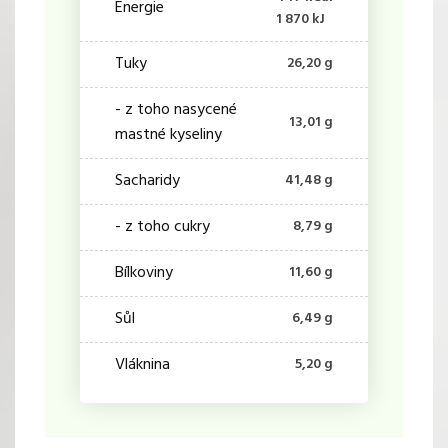
Energie
1 870 kJ
Tuky
26,20 g
- z toho nasycené
13,01 g
mastné kyseliny
Sacharidy
41,48 g
- z toho cukry
8,79 g
Bílkoviny
11,60 g
Sůl
6,49 g
Vláknina
5,20 g