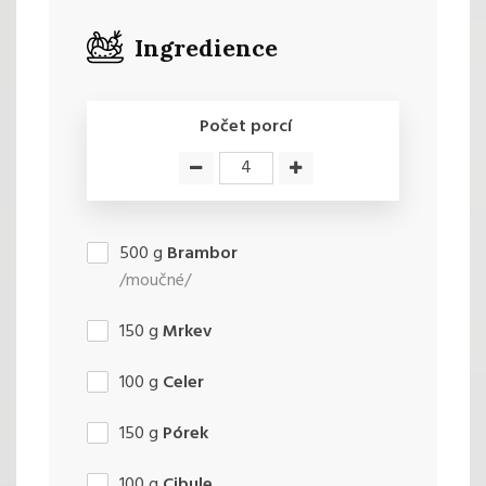
Ingredience
Počet porcí
500
g
Brambor
/moučné/
150
g
Mrkev
100
g
Celer
150
g
Pórek
100
g
Cibule