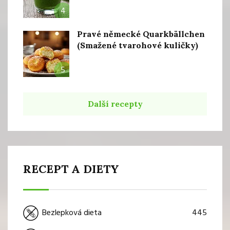
4
Pravé německé Quarkbällchen
(Smažené tvarohové kuličky)
5
Další recepty
RECEPT A DIETY
445
Bezlepková dieta