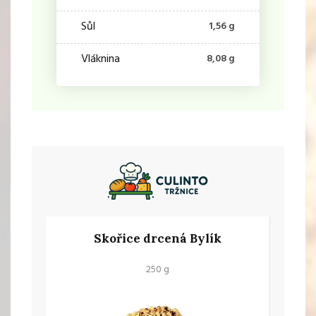
Sůl
1,56 g
Vláknina
8,08 g
Skořice drcená Bylík
250 g