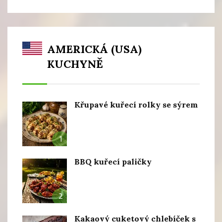
AMERICKÁ (USA)
KUCHYNĚ
Křupavé kuřecí rolky se sýrem
1
BBQ kuřecí paličky
2
Kakaový cuketový chlebíček s