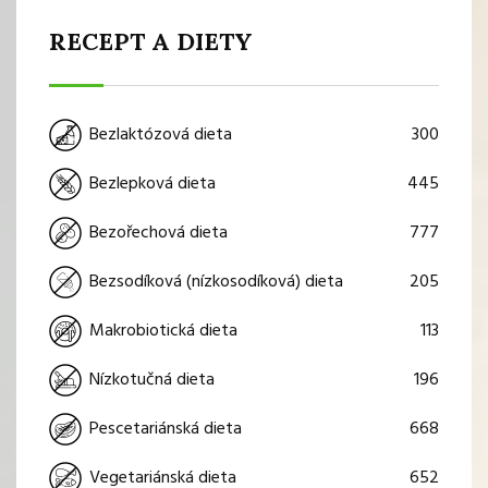
RECEPT A DIETY
300
Bezlaktózová dieta
445
Bezlepková dieta
777
Bezořechová dieta
205
Bezsodíková (nízkosodíková) dieta
113
Makrobiotická dieta
196
Nízkotučná dieta
668
Pescetariánská dieta
652
Vegetariánská dieta