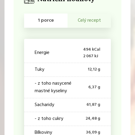
1 porce
Celý recept
494 kCal
Energie
2 067 kJ
Tuky
12,12 g
- z toho nasycené
6,37 g
mastné kyseliny
Sacharidy
61,87 g
- z toho cukry
24,48 g
Bílkoviny
36,09 g