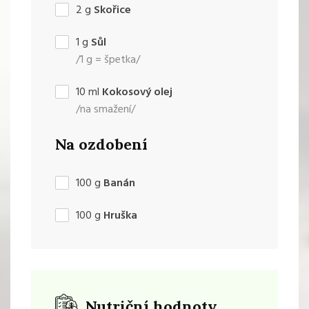
2
g
Skořice
1
g
Sůl
/1 g = špetka/
10
ml
Kokosový olej
/na smažení/
Na ozdobení
100
g
Banán
100
g
Hruška
Nutriční hodnoty