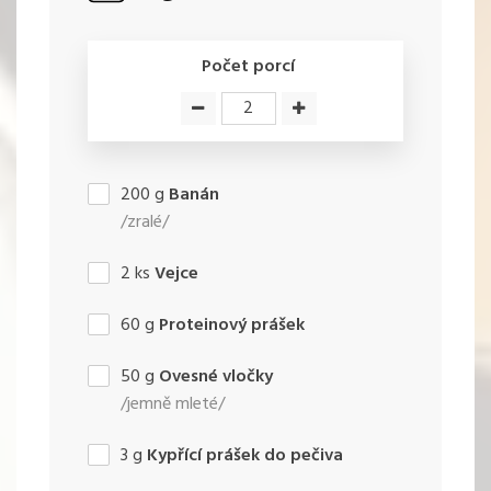
Počet porcí
200
g
Banán
/zralé/
2
ks
Vejce
60
g
Proteinový prášek
50
g
Ovesné vločky
/jemně mleté/
3
g
Kypřící prášek do pečiva