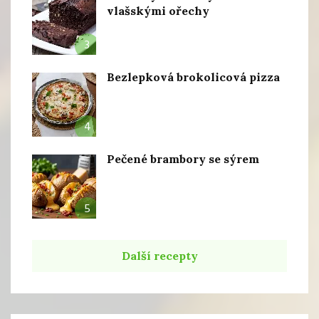
vlašskými ořechy
3
Bezlepková brokolicová pizza
4
Pečené brambory se sýrem
5
Další recepty