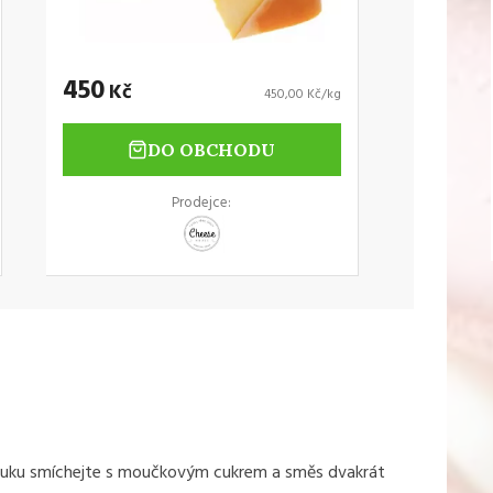
450
Kč
450,00 Kč/kg
DO OBCHODU
Prodejce:
ku smíchejte s moučkovým cukrem a směs dvakrát