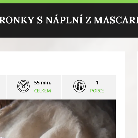
RONKY S NÁPLNÍ Z MASCAR
55 min.
1
CELKEM
PORCE