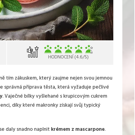
HODNOCENÍ (4.6/5)
ně tím zákuskem, který zaujme nejen svou jemnou
je správná příprava těsta, která vyžaduje pečlivé
y
. Vaječné bílky vyšlehané s krupicovým cukrem
enci, díky které makronky získají svůj typický
se daly snadno naplnit
krémem z mascarpone
.