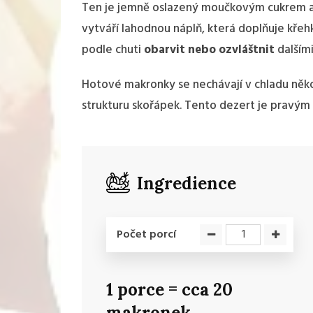
Ten je jemně oslazený moučkovým cukrem a
vytváří lahodnou náplň, která doplňuje kř
podle chuti
obarvit nebo ozvláštnit
dalšími
Hotové makronky se nechávají v chladu někol
strukturu skořápek. Tento dezert je pravý
Ingredience
Počet porcí
1 porce = cca 20
makronek