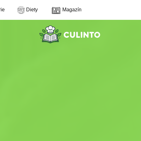
ie
Diety
Magazín