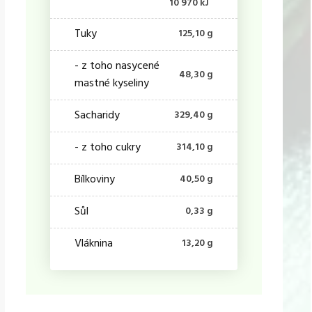
10 970 kJ
Tuky
125,10 g
- z toho nasycené
48,30 g
mastné kyseliny
Sacharidy
329,40 g
- z toho cukry
314,10 g
Bílkoviny
40,50 g
Sůl
0,33 g
Vláknina
13,20 g