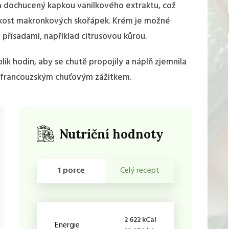
 dochucený kapkou vanilkového extraktu, což
ehkost makronkových skořápek. Krém je možné
 přísadami, například citrusovou kůrou.
ik hodin, aby se chutě propojily a náplň zjemnila
m francouzským chuťovým zážitkem.
Nutriční hodnoty
1 porce
Celý recept
2 622 kCal
Energie