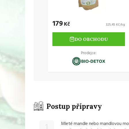
179
Kč
325,45 Kč/kg
DO OBCHODU
Prodejce:
Postup přípravy
Mleté mandle nebo mandlovou mou
1