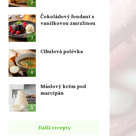
2
Čokoládový fondant s
vanilkovou zmrzlinou
3
Cibulová polévka
4
Máslový krém pod
marcipán
5
Další recepty