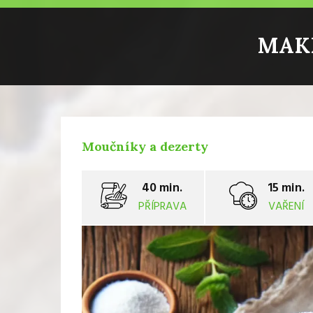
MAK
Moučníky a dezerty
40 min.
15 min.
PŘÍPRAVA
VAŘENÍ