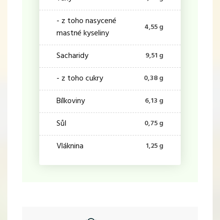
- z toho nasycené
4,55 g
mastné kyseliny
Sacharidy
9,51 g
- z toho cukry
0,38 g
Bílkoviny
6,13 g
Sůl
0,75 g
Vláknina
1,25 g