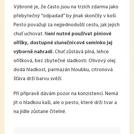
Výbroné je, že často jsou na trzích zdarma jako
přebytečný ''odpadad'' by jinak skončily v koši.
Pesto považuji za nejjednodušší cestu, jak jejich
chuť uchovat. N
ení nutné používat piniové
oříšky, dostupné slunečnicové semínko jej
výborně nahradí.
Chuť zůstává plná, lehce
oříšková, bez zbytečné sladkosti. Olivový olej
dodá hladkost, parmazán hloubku, citronová
šťáva drží barvu svěží.
Při přípravě dávám pozor na konzistenci. Nemá
jít o hladkou kaši, ale o pesto, které drží tvar a
na jídle zůstane čitelné.