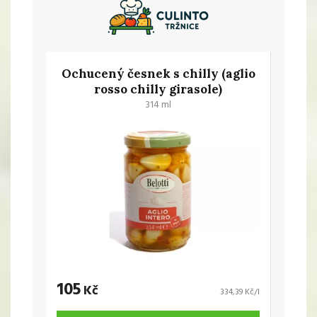
Ochucený česnek s chilly (aglio
rosso chilly girasole)
314 ml
105
Kč
334,39 Kč/l