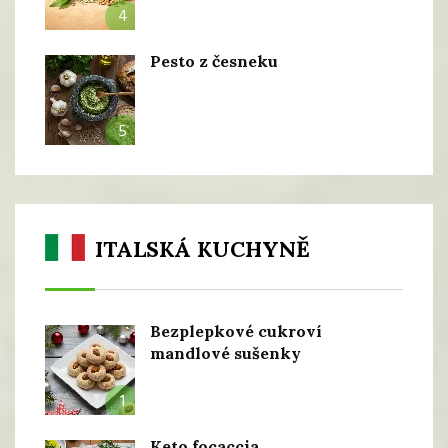
4
Pesto z česneku
5
ITALSKÁ KUCHYNĚ
Bezplepkové cukroví
mandlové sušenky
1
Keto focaccia