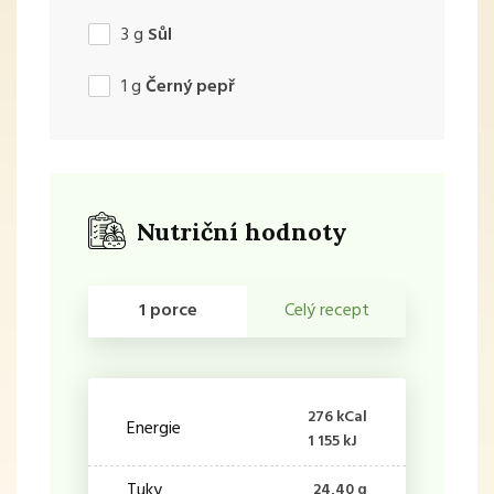
3
g
Sůl
1
g
Černý pepř
Nutriční hodnoty
1 porce
Celý recept
276 kCal
Energie
1 155 kJ
Tuky
24,40 g