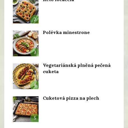
2
Polévka minestrone
3
Vegetariánská plněná pečená
cuketa
4
Cuketová pizza na plech
5