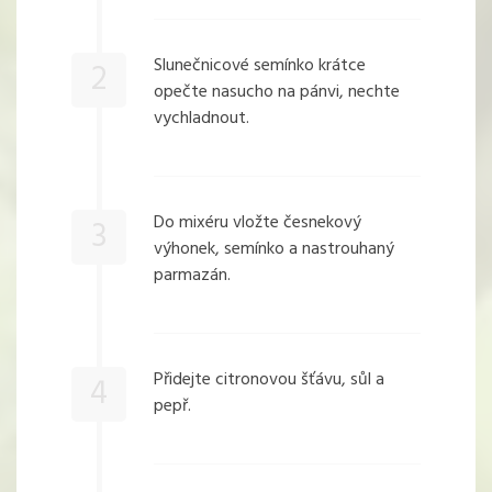
Slunečnicové semínko krátce
2
opečte nasucho na pánvi, nechte
vychladnout.
Do mixéru vložte česnekový
3
výhonek, semínko a nastrouhaný
parmazán.
Přidejte citronovou šťávu, sůl a
4
pepř.