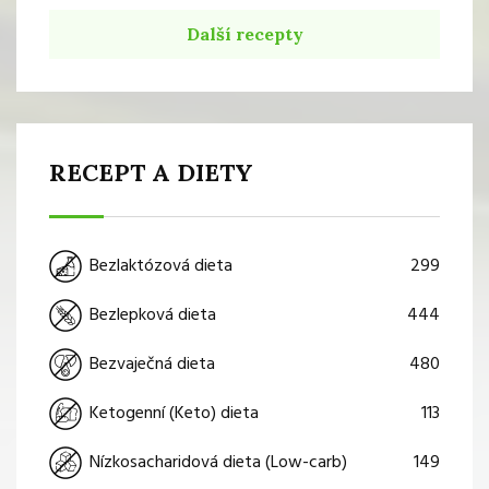
Další recepty
RECEPT A DIETY
299
Bezlaktózová dieta
444
Bezlepková dieta
480
Bezvaječná dieta
113
Ketogenní (Keto) dieta
149
Nízkosacharidová dieta (Low-carb)