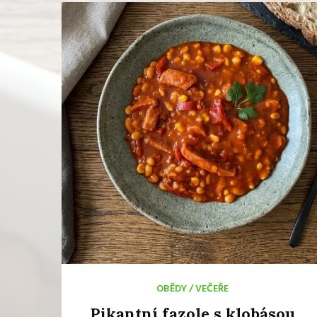
OBĚDY
/
VEČEŘE
Pikantní fazole s klobásou