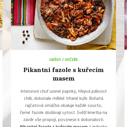
OBĚDY
/
VEČEŘE
Pikantní fazole s kuřecím
masem
Intenzivní chuť uzené papriky, hřejivá pálivost
chilli, dokonale měkké trhané kuře. Bohatá
rajčatová omáčka obaluje každé sousto,
černé fazole dodávají sytost. Svěží limetka na
závěr vše propojí, povznese k dokonalosti.