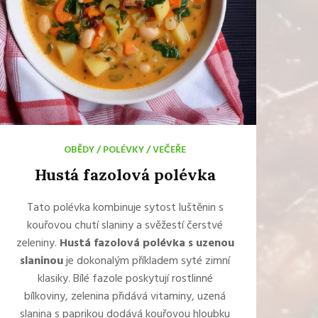
OBĚDY
/
POLÉVKY
/
VEČEŘE
Hustá fazolová polévka
Tato polévka kombinuje sytost luštěnin s
kouřovou chutí slaniny a svěžestí čerstvé
zeleniny.
Hustá fazolová polévka s uzenou
slaninou
je dokonalým příkladem syté zimní
klasiky. Bílé fazole poskytují rostlinné
bílkoviny, zelenina přidává vitaminy, uzená
slanina s paprikou dodává kouřovou hloubku