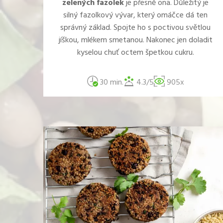
zelených fazolek
je přesně ona. Důležitý je
silný fazolkový vývar, který omáčce dá ten
správný základ. Spojte ho s poctivou světlou
jíškou, mlékem smetanou. Nakonec jen doladit
kyselou chuť octem špetkou cukru.
30 min.
4.3/5
905x