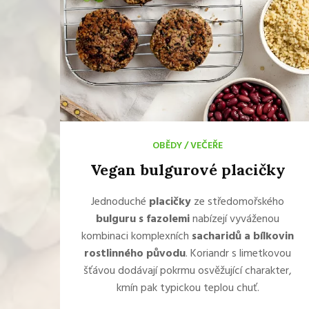
OBĚDY
/
VEČEŘE
Vegan bulgurové placičky
Jednoduché
placičky
ze středomořského
bulguru s fazolemi
nabízejí vyváženou
kombinaci komplexních
sacharidů a bílkovin
rostlinného původu
. Koriandr s limetkovou
šťávou dodávají pokrmu osvěžující charakter,
kmín pak typickou teplou chuť.