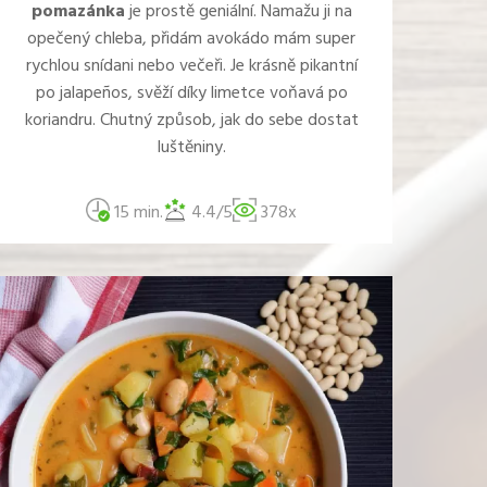
pomazánka
je prostě geniální. Namažu ji na
opečený chleba, přidám avokádo mám super
rychlou snídani nebo večeři. Je krásně pikantní
po jalapeños, svěží díky limetce voňavá po
koriandru. Chutný způsob, jak do sebe dostat
luštěniny.
15 min.
4.4/5
378x