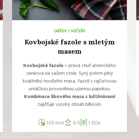
OBĚDY
/
VEČEŘE
Kovbojské fazole s mletým
masem
Kovbojské fazole
= pravá chuť amerického
venkova na vašem stole. Sytý pokrm plný
kvalitního hovězího masa, fazolí s rajčatovou
omáčkou provoněnou uzenou paprikou.
Kombinace libového masa s luštěninami
zajišťuje vysoký obsah bílkovin.
1:00 hod.
4/5
1 353x