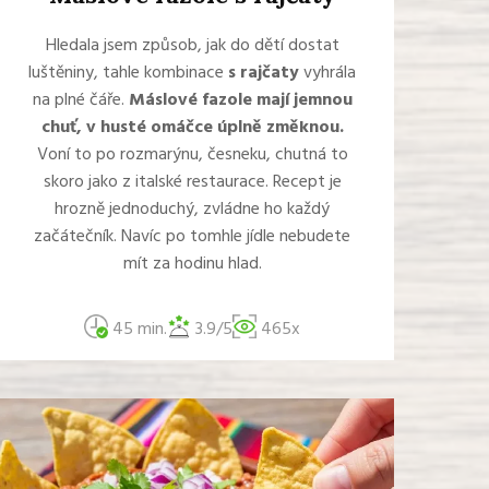
Hledala jsem způsob, jak do dětí dostat
luštěniny, tahle kombinace
s rajčaty
vyhrála
na plné čáře.
Máslové fazole mají jemnou
chuť, v husté omáčce úplně změknou.
Voní to po rozmarýnu, česneku, chutná to
skoro jako z italské restaurace. Recept je
hrozně jednoduchý, zvládne ho každý
začátečník. Navíc po tomhle jídle nebudete
mít za hodinu hlad.
45 min.
3.9/5
465x