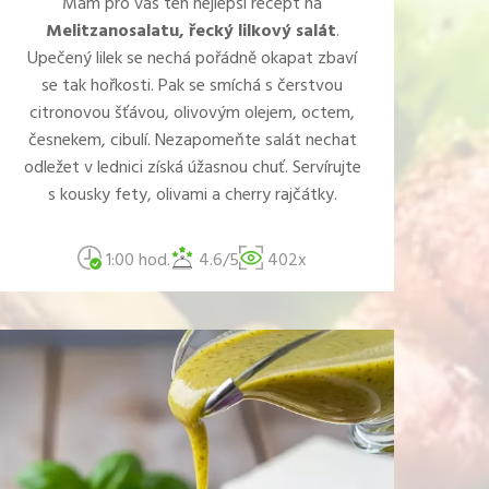
Mám pro vás ten nejlepší recept na
Melitzanosalatu, řecký lilkový salát
.
Upečený lilek se nechá pořádně okapat zbaví
se tak hořkosti. Pak se smíchá s čerstvou
citronovou šťávou, olivovým olejem, octem,
česnekem, cibulí. Nezapomeňte salát nechat
odležet v lednici získá úžasnou chuť. Servírujte
s kousky fety, olivami a cherry rajčátky.
1:00 hod.
4.6/5
402x