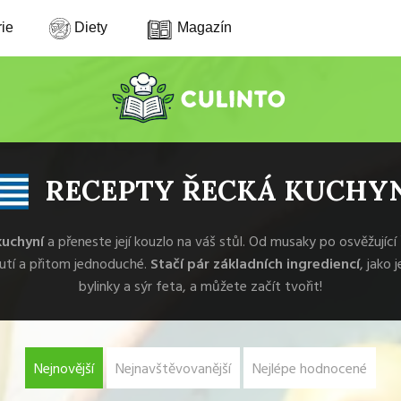
ie
Diety
Magazín
RECEPTY ŘECKÁ KUCHY
kuchyní
a přeneste její kouzlo na váš stůl. Od musaky po osvěžující
utí a přitom jednoduché.
Stačí pár základních ingrediencí
, jako 
bylinky a sýr feta, a můžete začít tvořit!
Nejnovější
Nejnavštěvovanější
Nejlépe hodnocené