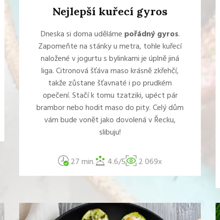
Nejlepší kuřecí gyros
Dneska si doma uděláme
pořádný gyros
.
Zapomeňte na stánky u metra, tohle kuřecí
naložené v jogurtu s bylinkami je úplně jiná
liga. Citronová šťáva maso krásně zkřehčí,
takže zůstane šťavnaté i po prudkém
opečení. Stačí k tomu tzatziki, upéct pár
brambor nebo hodit maso do pity. Celý dům
vám bude vonět jako dovolená v Řecku,
slibuju!
27 min.
4.6/5
2 069x