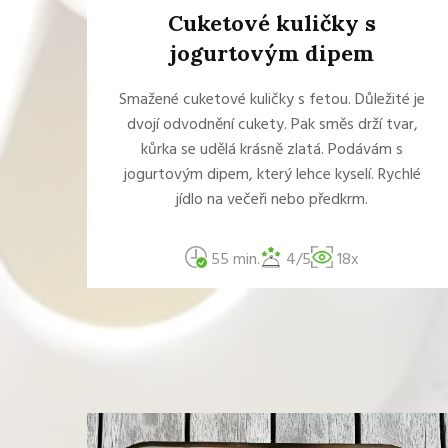
Cuketové kuličky s
jogurtovým dipem
Smažené cuketové kuličky s fetou. Důležité je
dvojí odvodnění cukety. Pak směs drží tvar,
kůrka se udělá krásně zlatá. Podávám s
jogurtovým dipem, který lehce kyselí. Rychlé
jídlo na večeři nebo předkrm.
55 min.
4/5
18x