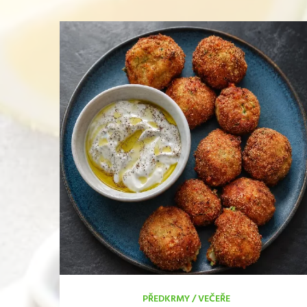
PŘEDKRMY
/
VEČEŘE