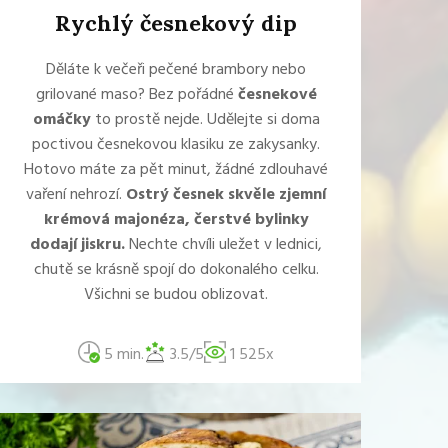
Rychlý česnekový dip
Děláte k večeři pečené brambory nebo
grilované maso? Bez pořádné
česnekové
omáčky
to prostě nejde. Udělejte si doma
poctivou česnekovou klasiku ze zakysanky.
Hotovo máte za pět minut, žádné zdlouhavé
vaření nehrozí.
Ostrý česnek skvěle zjemní
krémová majonéza, čerstvé bylinky
dodají jiskru.
Nechte chvíli uležet v lednici,
chutě se krásně spojí do dokonalého celku.
Všichni se budou oblizovat.
5 min.
3.5/5
1 525x