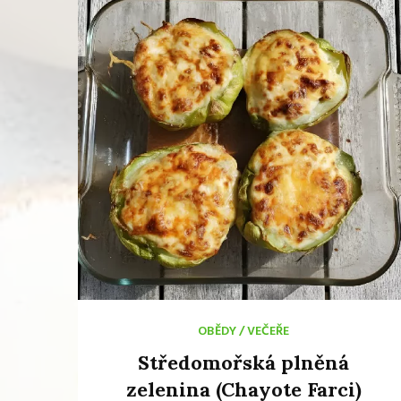
OBĚDY
/
VEČEŘE
Středomořská plněná
zelenina (Chayote Farci)