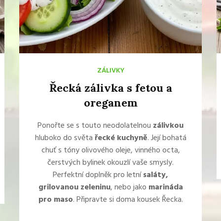
ZÁLIVKY
Řecká zálivka s fetou a
oreganem
Ponořte se s touto neodolatelnou
zálivkou
hluboko do světa
řecké kuchyně
. Její bohatá
chuť s tóny olivového oleje, vinného octa,
čerstvých bylinek okouzlí vaše smysly.
Perfektní doplněk pro letní
saláty,
grilovanou zeleninu
, nebo jako
marináda
pro maso
. Připravte si doma kousek Řecka.