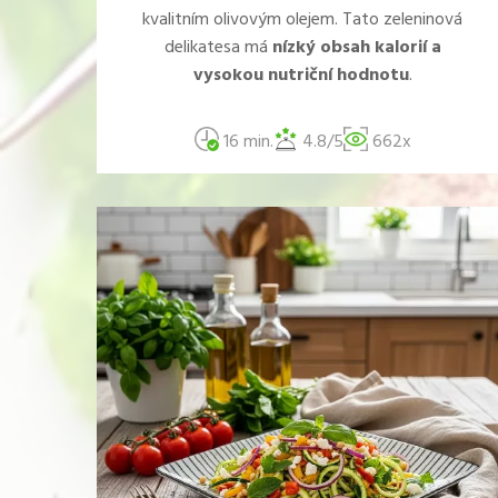
kvalitním olivovým olejem. Tato zeleninová
delikatesa má
nízký obsah kalorií a
vysokou nutriční hodnotu
.
16 min.
4.8/5
662x