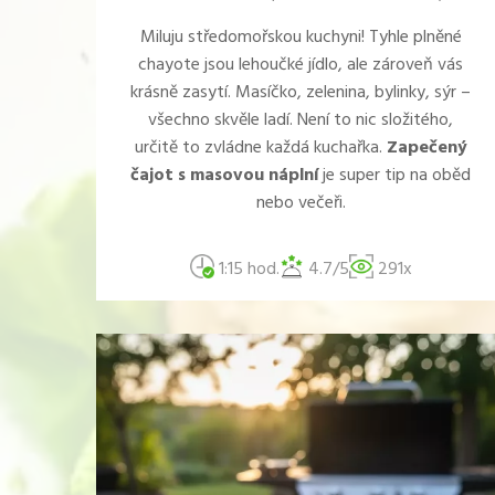
Miluju středomořskou kuchyni! Tyhle plněné
chayote jsou lehoučké jídlo, ale zároveň vás
krásně zasytí. Masíčko, zelenina, bylinky, sýr –
všechno skvěle ladí. Není to nic složitého,
určitě to zvládne každá kuchařka.
Zapečený
čajot s masovou náplní
je super tip na oběd
nebo večeři.
1:15 hod.
4.7/5
291x