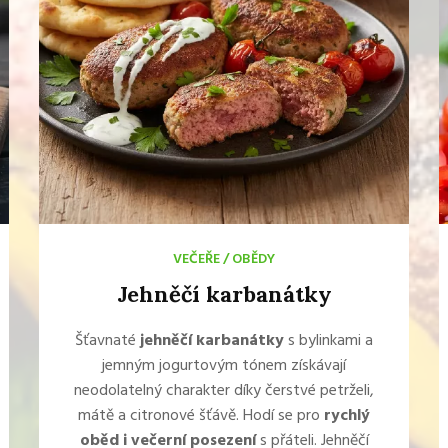
VEČEŘE
/
OBĚDY
Jehněčí karbanátky
Šťavnaté
jehněčí karbanátky
s bylinkami a
jemným jogurtovým tónem získávají
neodolatelný charakter díky čerstvé petrželi,
mátě a citronové šťávě. Hodí se pro
rychlý
oběd i večerní posezení
s přáteli. Jehněčí