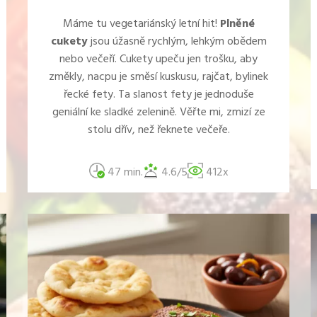
Máme tu vegetariánský letní hit!
Plněné
cukety
jsou úžasně rychlým, lehkým obědem
nebo večeří. Cukety upeču jen trošku, aby
změkly, nacpu je směsí kuskusu, rajčat, bylinek
řecké fety. Ta slanost fety je jednoduše
geniální ke sladké zelenině. Věřte mi, zmizí ze
stolu dřív, než řeknete večeře.
47 min.
4.6/5
412x