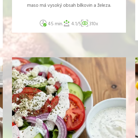
maso má vysoký obsah bílkovin a železa.
45 min.
4.1/5
310x