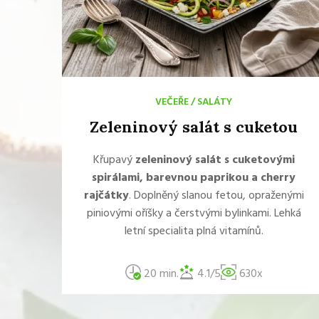
VEČEŘE
/
SALÁTY
Zeleninový salát s cuketou
Křupavý
zeleninový salát s cuketovými
spirálami, barevnou paprikou a cherry
rajčátky
. Doplněný slanou fetou, opraženými
piniovými oříšky a čerstvými bylinkami. Lehká
letní specialita plná vitamínů.
20 min.
4.1/5
630x