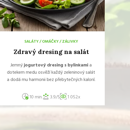
SALÁTY
/
OMÁČKY
/
ZÁLIVKY
Zdravý dresing na salát
Jemný
jogurtový dresing s bylinkami
a
dotekem medu osvěží každý zeleninový salát
a dodá mu harmonii bez přebytečných kalorií.
10 min.
3.9/5
1 052x