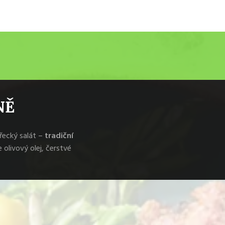
NĚ
 řecký salát –
tradiční
je olivový olej, čerstvé