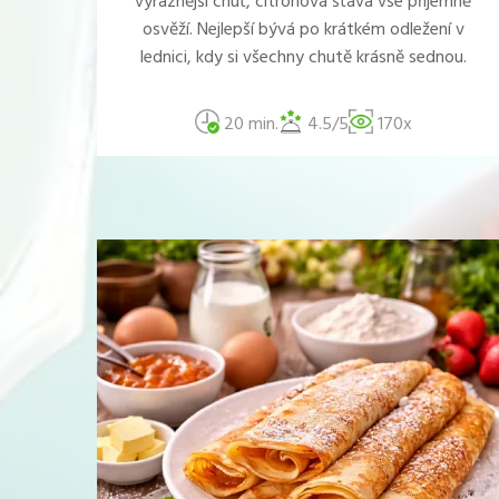
výraznější chuť, citronová šťáva vše příjemně
osvěží. Nejlepší bývá po krátkém odležení v
lednici, kdy si všechny chutě krásně sednou.
20 min.
4.5/5
170x