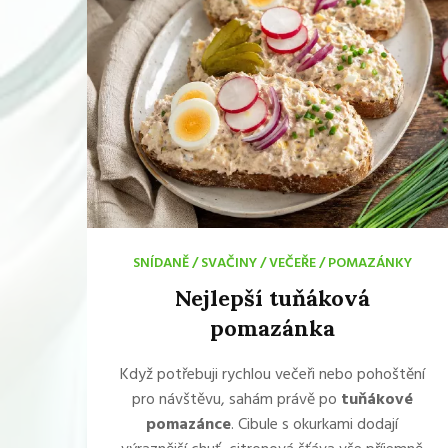
SNÍDANĚ
/
SVAČINY
/
VEČEŘE
/
POMAZÁNKY
Nejlepší tuňáková
pomazánka
Když potřebuji rychlou večeři nebo pohoštění
pro návštěvu, sahám právě po
tuňákové
pomazánce
. Cibule s okurkami dodají