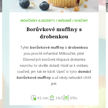
MOUČNÍKY A DEZERTY
/
SNÍDANĚ
/
SVAČINY
Borůvkové muffiny s
drobenkou
Tyhle
borůvkové muffiny s drobenkou
jsou prostě mňamka! Měkoučké, plné
šťavnatých borůvek křupavá drobenka
navrchu to skvěle doladí. Hodí se k snídani,
svačině, jen tak ke kávě. Upeč si tyto
domácí
borůvkové muffiny
a už nikdy nebudeš chtít
jiné.
45 min.
3.8/5
619x