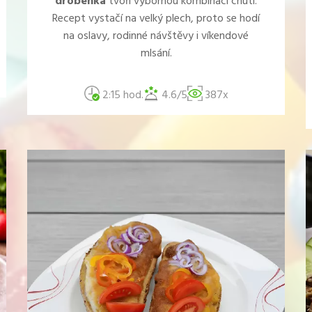
drobenka
tvoří výbornou kombinaci chutí.
Recept vystačí na velký plech, proto se hodí
na oslavy, rodinné návštěvy i víkendové
mlsání.
2:15 hod.
4.6/5
387x