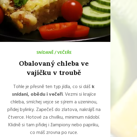
SNÍDANĚ
/
VEČEŘE
Obalovaný chleba ve
vajíčku v troubě
Tohle je přesně ten typ jídla, co si dáš
k
snídani, obědu i večeři
. Vezmi si krajíce
chleba, smíchej vejce se sýrem a uzeninou,
přidej bylinky. Zapečeš do zlatova, nakrájíš na
čtverce. Hotové za chvilku, minimum nádobí.
Klidně si tam přidej i žampiony nebo papriku,
co máš zrovna po ruce.