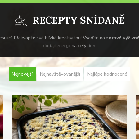
RECEPTY SNÍDANĚ
sující. Překvapte své blízké kreativitou! Vsaďte na
zdravé výživn
dodají energii na celý den.
Nejnovější
Nejnavštěvovanější
Nejlépe hodnocené