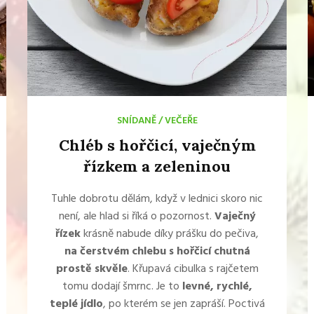
SNÍDANĚ
/
VEČEŘE
Chléb s hořčicí, vaječným
řízkem a zeleninou
Tuhle dobrotu dělám, když v lednici skoro nic
není, ale hlad si říká o pozornost.
Vaječný
řízek
krásně nabude díky prášku do pečiva,
na čerstvém chlebu s hořčicí chutná
prostě skvěle
. Křupavá cibulka s rajčetem
tomu dodají šmrnc. Je to
levné, rychlé,
teplé jídlo
, po kterém se jen zapráší. Poctivá