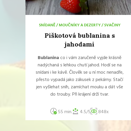
SNÍDANĚ
/
MOUČNÍKY A DEZERTY
/
SVAČINY
Piškotová bublanina s
jahodami
Bublanina
co i vám zaručeně vyjde krásně
nadýchaná s lehkou chutí jahod. Hodí se na
snídani i ke kávě. Člověk se u ní moc nenadře,
přesto vypadá jako zákusek z pekárny. Stačí
jen vyšlehat sníh, zamíchat mouku a dát vše
do trouby. Při krájení drží tvar.
55 min.
4.5/5
848x