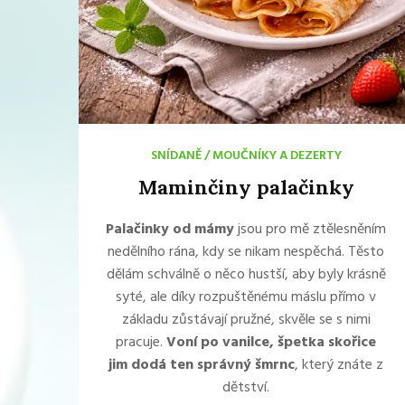
SNÍDANĚ
/
MOUČNÍKY A DEZERTY
Maminčiny palačinky
Palačinky od mámy
jsou pro mě ztělesněním
nedělního rána, kdy se nikam nespěchá. Těsto
dělám schválně o něco hustší, aby byly krásně
syté, ale díky rozpuštěnému máslu přímo v
základu zůstávají pružné, skvěle se s nimi
pracuje.
Voní po vanilce, špetka skořice
jim dodá ten správný šmrnc
, který znáte z
dětství.