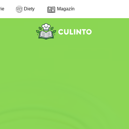
ie
Diety
Magazín