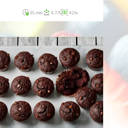
35 min.
4.7/5
421x