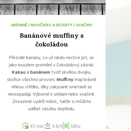
SNÍDANĚ
/
MOUČNÍKY A DEZERTY
/
SVAČINY
Banánové muffiny s
čokoládou
Přezrálé banány, co už nikdo nechce jíst, se
jako kouzlem promění v čokoládový zázrak.
Kakao s banánem
tvoří skvělou dvojku,
skořice všechno provoní.
Muffiny
mají krásně
vlhkou střídku, díky zakysané smetaně se
nerozpadají. Výborné k snídani nebo svačině.
Zmrazené vydrží měsíc, takže si můžete
udělat zásobu dopředu.
45 min.
4.8/5
585x