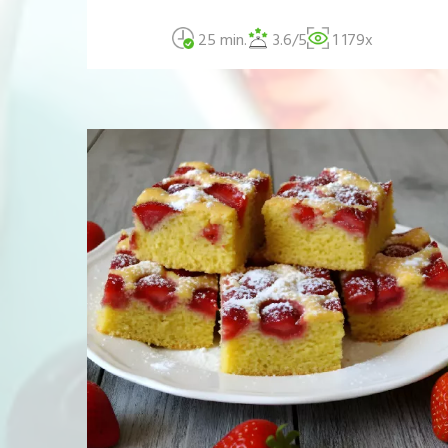
25 min.
3.6/5
1 179x