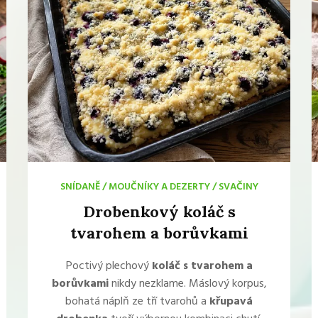
SNÍDANĚ
/
MOUČNÍKY A DEZERTY
/
SVAČINY
Drobenkový koláč s
tvarohem a borůvkami
Poctivý plechový
koláč s tvarohem a
borůvkami
nikdy nezklame. Máslový korpus,
bohatá náplň ze tří tvarohů a
křupavá