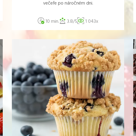
večeře po náročném dni.
10 min.
3.8/5
1 043x