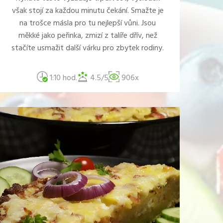
však stojí za každou minutu čekání. Smažte je
na trošce másla pro tu nejlepší vůni. Jsou
měkké jako peřinka, zmizí z talíře dřív, než
stačíte usmažit další várku pro zbytek rodiny.
1:10 hod.
4.5/5
906x