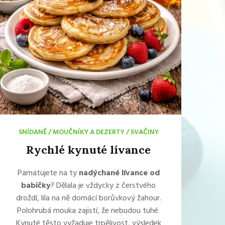
SNÍDANĚ
/
MOUČNÍKY A DEZERTY
/
SVAČINY
Rychlé kynuté lívance
Pamatujete na ty
nadýchané lívance od
babičky
? Dělala je vždycky z čerstvého
droždí, lila na ně domácí borůvkový žahour.
Polohrubá mouka zajistí, že nebudou tuhé.
Kynuté těsto vyžaduje trpělivost, výsledek