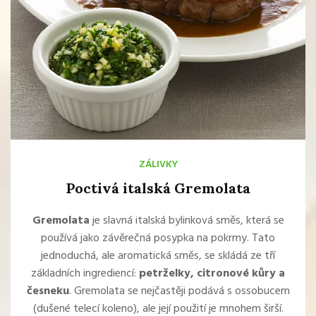
ZÁLIVKY
Poctivá italská Gremolata
Gremolata
je slavná italská bylinková směs, která se
používá jako závěrečná posypka na pokrmy. Tato
jednoduchá, ale aromatická směs, se skládá ze tří
základních ingrediencí:
petrželky, citronové kůry a
česneku
. Gremolata se nejčastěji podává s ossobucem
(dušené telecí koleno), ale její použití je mnohem širší.