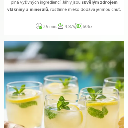
plná výživných ingrediencí. Jáhly jsou
skvělým zdrojem
vlákniny a minerálů
, rostlinné mléko dodává jemnou chuť.
25 min.
4.8/5
606x