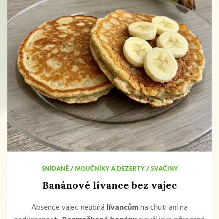
SNÍDANĚ
/
MOUČNÍKY A DEZERTY
/
SVAČINY
Banánové lívance bez vajec
Absence vajec neubírá
lívancům
na chuti ani na