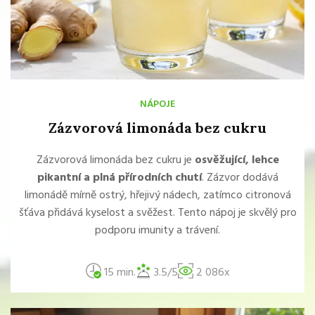
NÁPOJE
Zázvorová limonáda bez cukru
Zázvorová limonáda bez cukru je
osvěžující, lehce
pikantní a plná přírodních chutí
. Zázvor dodává
limonádě mírně ostrý, hřejivý nádech, zatímco citronová
šťáva přidává kyselost a svěžest. Tento nápoj je skvělý pro
podporu imunity a trávení.
15 min.
3.5/5
2 086x