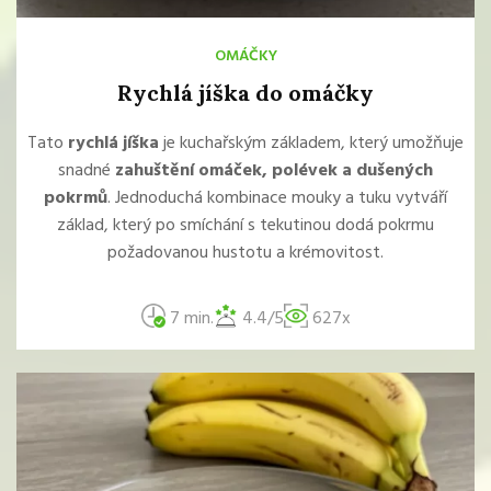
OMÁČKY
Rychlá jíška do omáčky
Tato
rychlá jíška
je kuchařským základem, který umožňuje
snadné
zahuštění omáček, polévek a dušených
pokrmů
. Jednoduchá kombinace mouky a tuku vytváří
základ, který po smíchání s tekutinou dodá pokrmu
požadovanou hustotu a krémovitost.
7 min.
4.4/5
627x