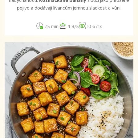
nadýchanosti.
Rozmačkané banány
slouží jako přirozené
pojivo a dodávají lívancům jemnou sladkost a vůni.
25 min.
4.9/5
10 671x