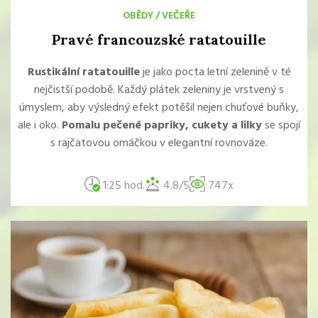
OBĚDY
/
VEČEŘE
Pravé francouzské ratatouille
Rustikální ratatouille
je jako pocta letní zelenině v té
nejčistší podobě. Každý plátek zeleniny je vrstvený s
úmyslem, aby výsledný efekt potěšil nejen chuťové buňky,
ale i oko.
Pomalu pečené papriky, cukety a lilky
se spojí
s rajčatovou omáčkou v elegantní rovnováze.
1:25 hod.
4.8/5
747x