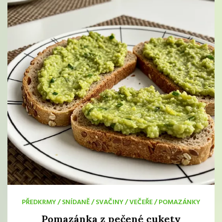
PŘEDKRMY
/
SNÍDANĚ
/
SVAČINY
/
VEČEŘE
/
POMAZÁNKY
Pomazánka z pečené cukety