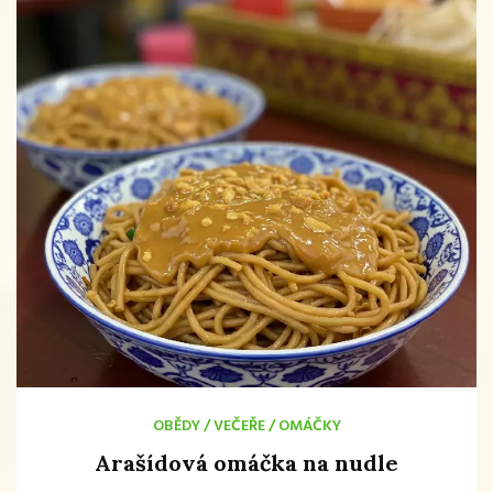
OBĚDY
/
VEČEŘE
/
OMÁČKY
Arašídová omáčka na nudle