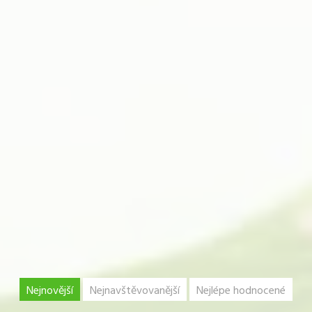
Nejnovější
Nejnavštěvovanější
Nejlépe hodnocené