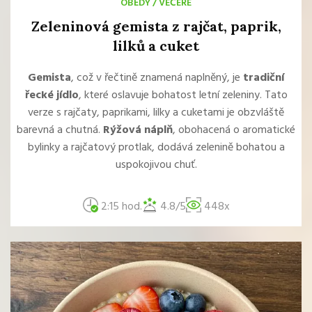
OBĚDY
/
VEČEŘE
Zeleninová gemista z rajčat, paprik,
lilků a cuket
Gemista
, což v řečtině znamená naplněný, je
tradiční
řecké jídlo
, které oslavuje bohatost letní zeleniny. Tato
verze s rajčaty, paprikami, lilky a cuketami je obzvláště
barevná a chutná.
Rýžová náplň
, obohacená o aromatické
bylinky a rajčatový protlak, dodává zelenině bohatou a
uspokojivou chuť.
2:15 hod.
4.8/5
448x