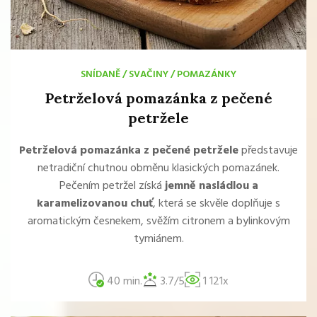
SNÍDANĚ
/
SVAČINY
/
POMAZÁNKY
Petrželová pomazánka z pečené
petržele
Petrželová pomazánka z pečené petržele
představuje
netradiční chutnou obměnu klasických pomazánek.
Pečením petržel získá
jemně nasládlou a
karamelizovanou chuť
, která se skvěle doplňuje s
aromatickým česnekem, svěžím citronem a bylinkovým
tymiánem.
40 min.
3.7/5
1 121x