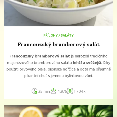
PŘÍLOHY
/
SALÁTY
Francouzský bramborový salát
Francouzský bramborový salát
je narozdíl tradičního
majonézového bramborového salátu
lehčí a svěžejší
. Díky
použití olivového oleje, dijonské hořčice a octa má příjemně
pikantní chuť s jemnou bylinkovou vůní.
35 min.
4.9/5
1 704x