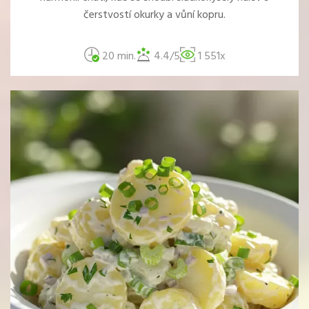
čerstvostí okurky a vůní kopru.
20 min.
4.4/5
1 551x