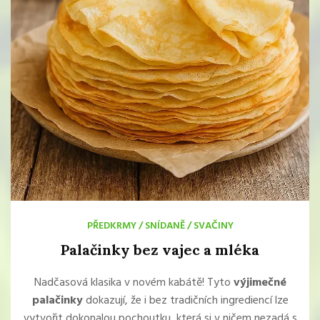
PŘEDKRMY
/
SNÍDANĚ
/
SVAČINY
Palačinky bez vajec a mléka
Nadčasová klasika v novém kabátě! Tyto
výjimečné
palačinky
dokazují, že i bez tradičních ingrediencí lze
vytvořit dokonalou pochoutku, která si v ničem nezadá s