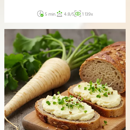
5 min.
4.8/5
1 139x