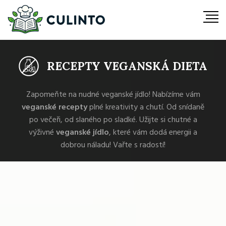
RECEPTY VEGANSKÁ DIETA
Zapomeňte na nudné veganské jídlo! Nabízíme vám
veganské recepty
plné kreativity a chutí. Od snídaně
po večeři, od slaného po sladké. Užijte si chutné a
výživné
veganské jídlo
, které vám dodá energii a
dobrou náladu! Vařte s radostí!