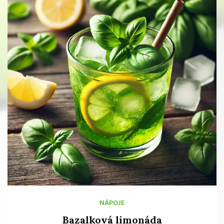
NÁPOJE
Bazalková limonáda