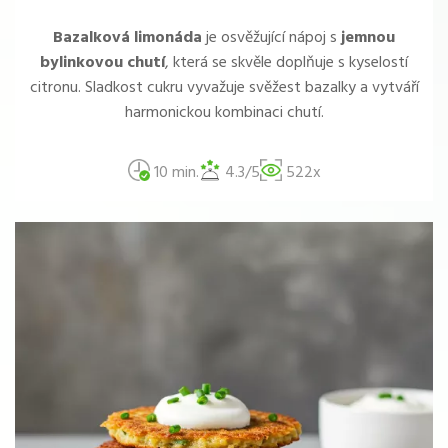
Bazalková limonáda
je osvěžující nápoj s
jemnou
bylinkovou chutí
, která se skvěle doplňuje s kyselostí
citronu. Sladkost cukru vyvažuje svěžest bazalky a vytváří
harmonickou kombinaci chutí.
10 min.
4.3/5
522x