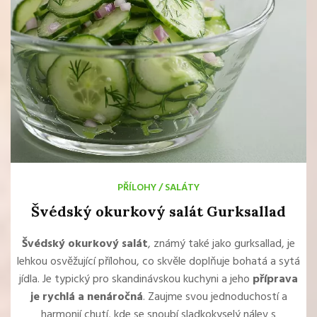
PŘÍLOHY
/
SALÁTY
Švédský okurkový salát Gurksallad
Švédský okurkový salát
, známý také jako gurksallad, je
lehkou osvěžující přílohou, co skvěle doplňuje bohatá a sytá
jídla. Je typický pro skandinávskou kuchyni a jeho
příprava
je rychlá a nenáročná
. Zaujme svou jednoduchostí a
harmonií chutí, kde se snoubí sladkokyselý nálev s