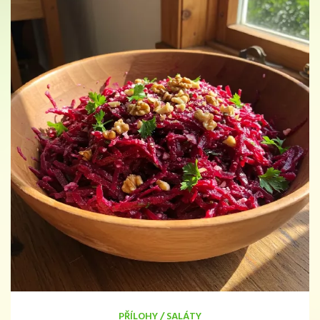
PŘÍLOHY
/
SALÁTY