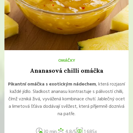
OMÁČKY
Ananasová chilli omáčka
Pikantní omáčka s exotickým nádechem
, která rozjasní
každé jídlo. Sladkost ananasu kontrastuje s pálivostí chilli,
čímž vzniká živá, vyvážená kombinace chutí. Jablečný ocet
a limetová šťáva dodávají svěžest, která příjemně doznívá
na patře.
30 min.
4.8/5
1 685x