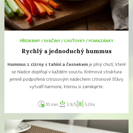
PŘEDKRMY
/
SVAČINY
/
CHUŤOVKY
/
POMAZÁNKY
Rychlý a jednoduchý hummus
Hummus z cizrny s tahini a česnekem
je plný chutí, které
se hladce doplňují v každém soustu. Krémová struktura
jemně podpořená citrusovým nádechem citronové šťávy
vytváří harmonii, kterou si zamilujete.
10 min.
3.9/5
526x