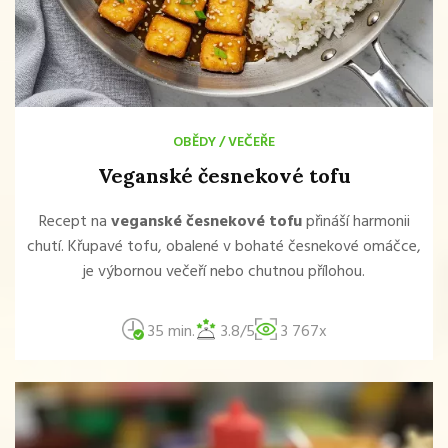
OBĚDY
/
VEČEŘE
Veganské česnekové tofu
Recept na
veganské česnekové tofu
přináší harmonii
chutí. Křupavé tofu, obalené v bohaté česnekové omáčce,
je výbornou večeří nebo chutnou přílohou.
35 min.
3.8/5
3 767x