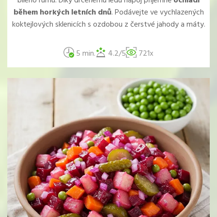
bílého rumu. Díky drcenému ledu nápoj příjemně
ochladí
během horkých letních dnů
. Podávejte ve vychlazených
koktejlových sklenicích s ozdobou z čerstvé jahody a máty.
5 min.
4.2/5
721x