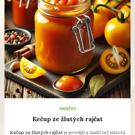
OMÁČKY
Kečup ze žlutých rajčat
Kečup ze žlutých rajčat
je jemnější a sladší než klasická