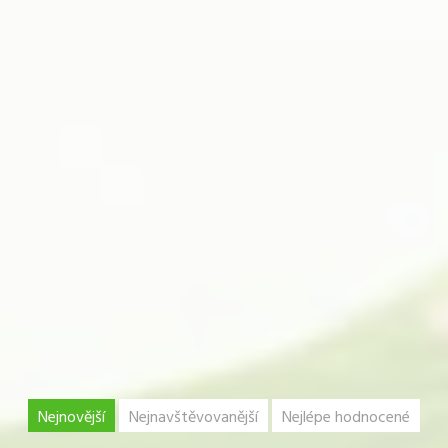
Nejnovější
Nejnavštěvovanější
Nejlépe hodnocené