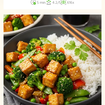
5 min.
4.2/5
616x