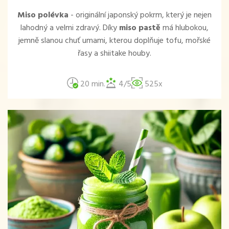
Miso polévka
- originální japonský pokrm, který je nejen
lahodný a velmi zdravý. Díky
miso pastě
má hlubokou,
jemně slanou chuť umami, kterou doplňuje tofu, mořské
řasy a shiitake houby.
20 min.
4/5
525x