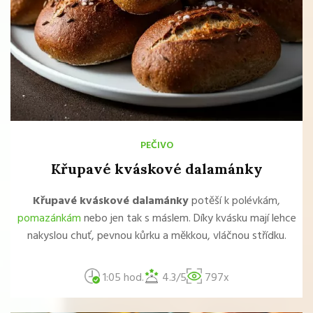
PEČIVO
Křupavé kváskové dalamánky
Křupavé kváskové dalamánky
potěší k polévkám,
pomazánkám
nebo jen tak s máslem. Díky kvásku mají lehce
nakyslou chuť, pevnou kůrku a měkkou, vláčnou střídku.
1:05 hod.
4.3/5
797x