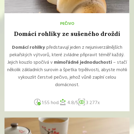
PEČIVO
Domácí rohlíky ze sušeného droždí
Domácí rohlíky
představují jeden z nejuniverzálnějších
pekařských výtvorů, které zvládne připravit téměř každý.
Jejich kouzlo spočívá v
mimořádné jednoduchosti
– stačí
několik základních surovin a špetka trpělivosti, abyste mohli
vykouzlit čerstvé pečivo, jehož vůně zaplní celou
domácnost.
1:55 hod.
4.8/5
3 277x