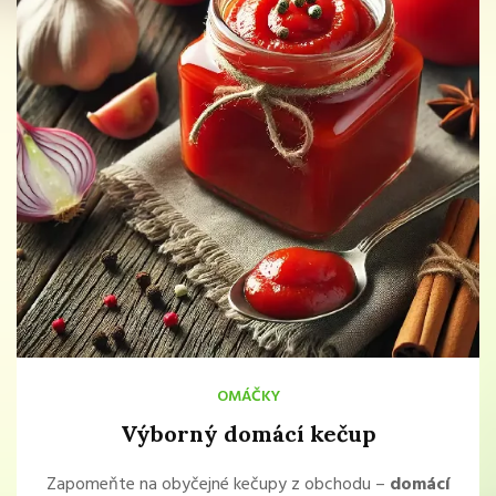
OMÁČKY
Výborný domácí kečup
Zapomeňte na obyčejné kečupy z obchodu –
domácí