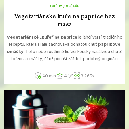
OBĚDY
/
VEČEŘE
Vegetariánské kuře na paprice bez
masa
Vegetariánské „kuře“ na paprice
je lehčí verzí tradičního
receptu, která si ale zachovává bohatou chuť
paprikové
omáčky
. Tofu nebo rostlinné kuřecí kousky nasáknou chutě
koření a omáčky, čímž přináší zážitek podobný originálu.
40 min.
4.1/5
3 265x