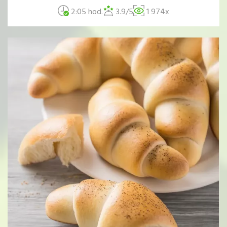
2:05 hod.
3.9/5
1 974x