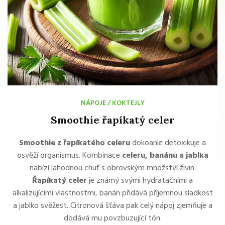
NÁPOJE
/
KOKTEJLY
Smoothie řapíkatý celer
Smoothie z řapíkatého celeru
dokoanle detoxikuje a
osvěží organismus. Kombinace
celeru, banánu a jablka
nabízí lahodnou chuť s obrovským množství živin.
Řapíkatý celer
je známý svými hydratačními a
alkalizujícími vlastnostmi, banán přidává příjemnou sladkost
a jablko svěžest. Citronová šťáva pak celý nápoj zjemňuje a
dodává mu povzbuzující tón.