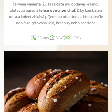
červená varianta. Žlutá rajčata mu dodávají krásnou
zlatavou barvu a
lehce ovocnou chuť
. Díky kombinaci
octa a koření získává příjemnou pikantnost, která skvěle
doplňuje grilovaná jídla, hranolky nebo sendviče.
55 min.
3.5/5
1 539x