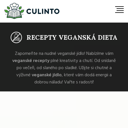
RECEPTY VEGANSKÁ DIETA
Zapomeňte na nudné veganské jídlo! Nabízíme vám
veganské recepty
plné kreativity a chutí. Od snídaně
po večeři, od slaného po sladké. Užijte si chutné a
výživné
veganské jídlo
, které vám dodá energii a
dobrou náladu! Vařte s radostí!