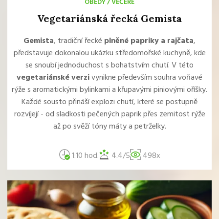
OBĚDY
/
VEČEŘE
Vegetariánská řecká Gemista
Gemista
, tradiční řecké
plněné papriky a rajčata
,
představuje dokonalou ukázku středomořské kuchyně, kde
se snoubí jednoduchost s bohatstvím chutí. V této
vegetariánské verzi
vynikne především souhra voňavé
rýže s aromatickými bylinkami a křupavými piniovými oříšky.
Každé sousto přináší explozi chutí, které se postupně
rozvíjejí - od sladkosti pečených paprik přes zemitost rýže
až po svěží tóny máty a petrželky.
1:10 hod.
4.4/5
498x