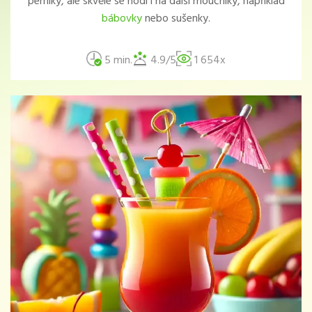
perníky, ale skvěle se hodí i na další moučníky, například
bábovky
nebo sušenky.
5 min.
4.9/5
1 654x