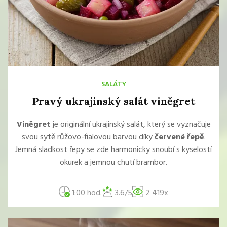
SALÁTY
Pravý ukrajinský salát viněgret
Viněgret
je originální ukrajinský salát, který se vyznačuje
svou sytě růžovo-fialovou barvou díky
červené řepě
.
Jemná sladkost řepy se zde harmonicky snoubí s kyselostí
okurek a jemnou chutí brambor.
1:00 hod.
3.6/5
2 419x