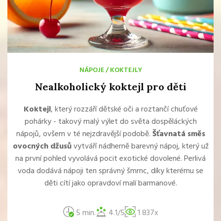
NÁPOJE
/
KOKTEJLY
Nealkoholický koktejl pro děti
Koktejl
, který rozzáří dětské oči a roztančí chuťové
pohárky - takový malý výlet do světa dospěláckých
nápojů, ovšem v té nejzdravější podobě.
Šťavnatá směs
ovocných džusů
vytváří nádherně barevný nápoj, který už
na první pohled vyvolává pocit exotické dovolené. Perlivá
voda dodává nápoji ten správný šmrnc, díky kterému se
děti cítí jako opravdoví malí barmanové.
5 min.
4.1/5
1 837x