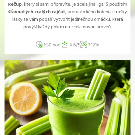
kečup
, který si sami připravíte, je zcela jiná liga! S použitím
šťavnatých zralých rajčat
, aromatického koření a trošky
lásky se vám podaří vytvořit jedinečnou omáčku, která
povýší každý pokrm na zcela novou úroveň.
1:50 hod.
4.6/5
1 121x