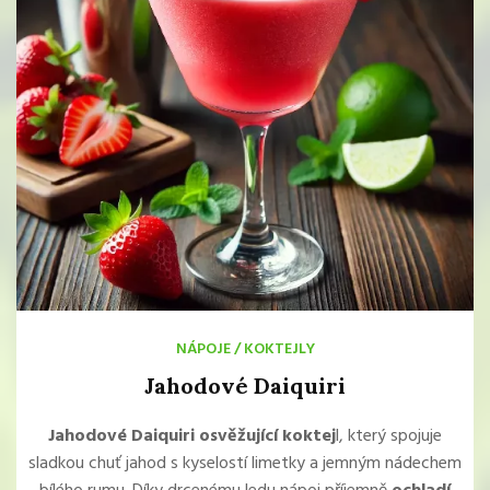
NÁPOJE
/
KOKTEJLY
Jahodové Daiquiri
Jahodové Daiquiri osvěžující koktej
l, který spojuje
sladkou chuť jahod s kyselostí limetky a jemným nádechem