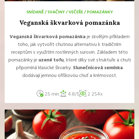
SNÍDANĚ
/
SVAČINY
/
VEČEŘE
/
POMAZÁNKY
Veganská škvarková pomazánka
Veganská škvarková pomazánka
je skvělým příkladem
toho, jak vytvořit chutnou alternativu k tradičním
receptům s využitím rostlinných surovin. Základem této
pomazánky je
uzené tofu
, které díky své struktuře a chuti
připomíná klasické škvarky.
Slunečnicová semínka
dodávají jemnou oříškovou chuť a krémovost.
25 min.
4.8/5
2 254x