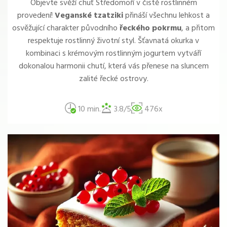
Objevte svěží chuť Středomoří v čistě rostlinném
provedení!
Veganské tzatziki
přináší všechnu lehkost a
osvěžující charakter původního
řeckého pokrmu
, a přitom
respektuje rostlinný životní styl. Šťavnatá okurka v
kombinaci s krémovým rostlinným jogurtem vytváří
dokonalou harmonii chutí, která vás přenese na sluncem
zalité řecké ostrovy.
10 min.
3.8/5
476x