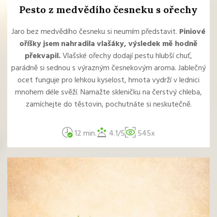
Pesto z medvědího česneku s ořechy
Jaro bez medvědího česneku si neumím představit.
Piniové
oříšky jsem nahradila vlašáky, výsledek mě hodně
překvapil.
Vlašské ořechy dodají pestu hlubší chuť,
parádně si sednou s výrazným česnekovým aroma. Jablečný
ocet funguje pro lehkou kyselost, hmota vydrží v lednici
mnohem déle svěží. Namažte skleničku na čerstvý chleba,
zamíchejte do těstovin, pochutnáte si neskutečně.
12 min.
4.1/5
545x