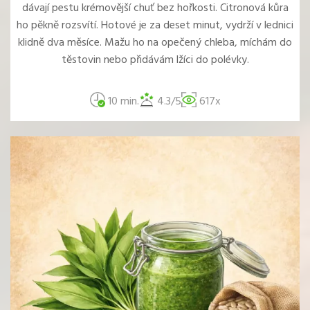
dávají pestu krémovější chuť bez hořkosti. Citronová kůra
ho pěkně rozsvítí. Hotové je za deset minut, vydrží v lednici
klidně dva měsíce. Mažu ho na opečený chleba, míchám do
těstovin nebo přidávám lžíci do polévky.
10 min.
4.3/5
617x