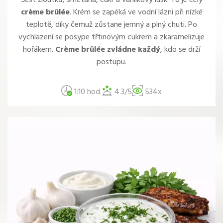
Šest žloutků, smetana, cukr a vanilkový lusk. To je celý
crème brûlée
. Krém se zapéká ve vodní lázni při nízké
teplotě, díky čemuž zůstane jemný a plný chuti. Po
vychlazení se posype třtinovým cukrem a zkaramelizuje
hořákem.
Crème brûlée zvládne každý
, kdo se drží
postupu.
1:10 hod.
4.3/5
534x