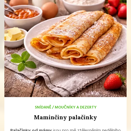
SNÍDANĚ
/
MOUČNÍKY A DEZERTY
Maminčiny palačinky
Palačinky od mámy
jsou pro mě ztělesněním nedělního