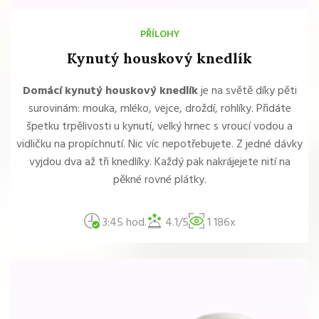
PŘÍLOHY
Kynutý houskový knedlík
Domácí kynutý houskový knedlík
je na světě díky pěti
surovinám: mouka, mléko, vejce, droždí, rohlíky. Přidáte
špetku trpělivosti u kynutí, velký hrnec s vroucí vodou a
vidličku na propíchnutí. Nic víc nepotřebujete. Z jedné dávky
vyjdou dva až tři knedlíky. Každý pak nakrájejete nití na
pěkné rovné plátky.
3:45 hod.
4.1/5
1 186x