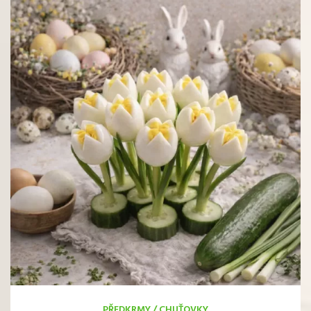
PŘEDKRMY
/
CHUŤOVKY