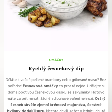
OMÁČKY
Rychlý česnekový dip
Děláte k večeři pečené brambory nebo grilované maso? Bez
pořádné
česnekové omáčky
to prostě nejde. Udělejte si
doma poctivou česnekovou klasiku ze zakysanky. Hotovo
máte za pět minut, žádné zdlouhavé vaření nehrozí.
Ostrý
česnek skvěle zjemní krémová majonéza, čerstvé
bylinky dodají jiskru.
Nechte chvíli uležet v lednici, chutě