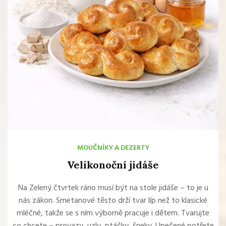
MOUČNÍKY A DEZERTY
Velikonoční jidáše
Na Zelený čtvrtek ráno musí být na stole jidáše – to je u
nás zákon. Smetanové těsto drží tvar líp než to klasické
mléčné, takže se s ním výborně pracuje i dětem. Tvarujte
co chcete – provazy, uzly, ptáčky, šneky. Upečené potřete