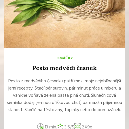
OMÁČKY
Pesto medvědí česnek
Pesto z medvědího česneku patří mezi moje nejoblíbenější
jarní recepty. Stačí pár surovin, pár minut práce u mixéru a
vznikne voňavá zelená pasta plná chuti. Slunečnicová
semínka dodají jemnou oříškovou chuť, parmazán příjemnou
slanost. Skvělé na těstoviny, topinky nebo do pomazánek.
13 min.
3.6/5
249x