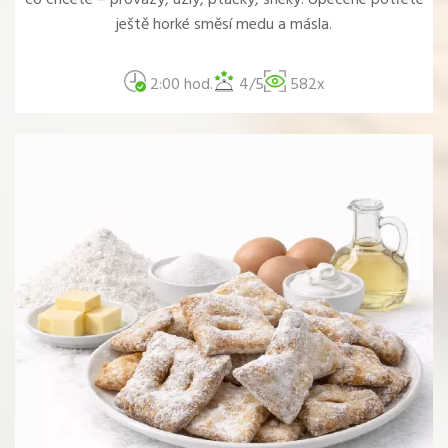
ještě horké směsí medu a másla.
2:00 hod.
4/5
582x