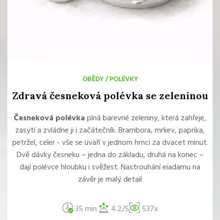
OBĚDY
/
POLÉVKY
Zdravá česneková polévka se zeleninou
Česneková polévka
plná barevné zeleniny, která zahřeje,
zasytí a zvládne ji i začátečník. Brambora, mrkev, paprika,
petržel, celer - vše se uvaří v jednom hrnci za dvacet minut.
Dvě dávky česneku – jedna do základu, druhá na konec –
dají polévce hloubku i svěžest. Nastrouhání eiadamu na
závěr je malý detail
35 min.
4.2/5
537x