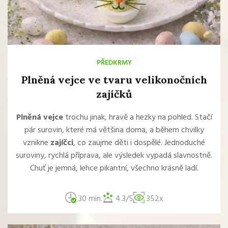
PŘEDKRMY
Plněná vejce ve tvaru velikonočních
zajíčků
Plněná vejce
trochu jinak, hravě a hezky na pohled. Stačí
pár surovin, které má většina doma, a během chvilky
vznikne
zajíčci
, co zaujme děti i dospělé. Jednoduché
suroviny, rychlá příprava, ale výsledek vypadá slavnostně.
Chuť je jemná, lehce pikantní, všechno krásně ladí.
30 min.
4.3/5
352x