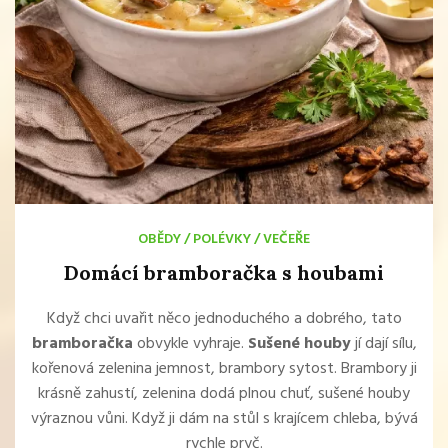
OBĚDY
/
POLÉVKY
/
VEČEŘE
Domácí bramboračka s houbami
Když chci uvařit něco jednoduchého a dobrého, tato
bramboračka
obvykle vyhraje.
Sušené houby
jí dají sílu,
kořenová zelenina jemnost, brambory sytost. Brambory ji
krásně zahustí, zelenina dodá plnou chuť, sušené houby
výraznou vůni. Když ji dám na stůl s krajícem chleba, bývá
rychle pryč.