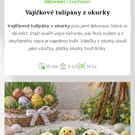
PŘEDKRMY
/
CHUŤOVKY
Vajíčkové tulipány z okurky
Vajíčkové tulipány z okurky
jsou jarní dekorace, která se
dá sníst. Stačí uvařit vejce natvrdo, pár řezů nožem a z
obyčejného vejce je najednou květ. Válečky z okurky slouží
jako vázičky, plátky okurky tvoří lístky.
19 min.
4.9/5
345x