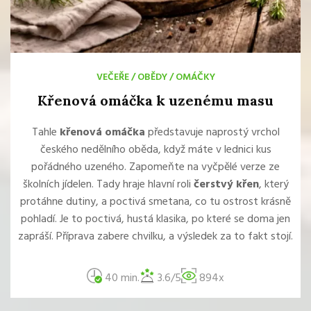
VEČEŘE
/
OBĚDY
/
OMÁČKY
Křenová omáčka k uzenému masu
Tahle
křenová omáčka
představuje naprostý vrchol
českého nedělního oběda, když máte v lednici kus
pořádného uzeného. Zapomeňte na vyčpělé verze ze
školních jídelen. Tady hraje hlavní roli
čerstvý křen
, který
protáhne dutiny, a poctivá smetana, co tu ostrost krásně
pohladí. Je to poctivá, hustá klasika, po které se doma jen
zapráší. Příprava zabere chvilku, a výsledek za to fakt stojí.
40 min.
3.6/5
894x