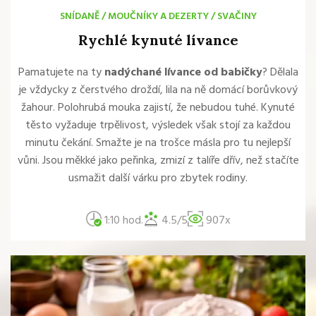
SNÍDANĚ
/
MOUČNÍKY A DEZERTY
/
SVAČINY
Rychlé kynuté lívance
Pamatujete na ty
nadýchané lívance od babičky
? Dělala
je vždycky z čerstvého droždí, lila na ně domácí borůvkový
žahour. Polohrubá mouka zajistí, že nebudou tuhé. Kynuté
těsto vyžaduje trpělivost, výsledek však stojí za každou
minutu čekání. Smažte je na trošce másla pro tu nejlepší
vůni. Jsou měkké jako peřinka, zmizí z talíře dřív, než stačíte
usmažit další várku pro zbytek rodiny.
1:10 hod.
4.5/5
907x