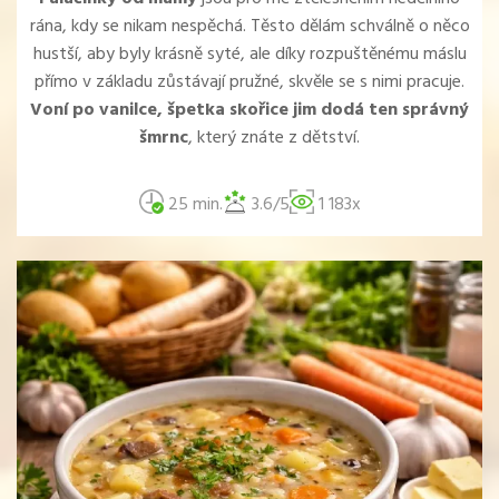
rána, kdy se nikam nespěchá. Těsto dělám schválně o něco
hustší, aby byly krásně syté, ale díky rozpuštěnému máslu
přímo v základu zůstávají pružné, skvěle se s nimi pracuje.
Voní po vanilce, špetka skořice jim dodá ten správný
šmrnc
, který znáte z dětství.
25 min.
3.6/5
1 183x